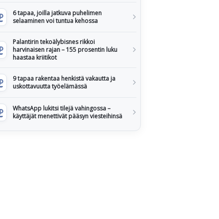
6 tapaa, joilla jatkuva puhelimen
selaaminen voi tuntua kehossa
Palantirin tekoälybisnes rikkoi
harvinaisen rajan – 155 prosentin luku
haastaa kriitikot
9 tapaa rakentaa henkistä vakautta ja
uskottavuutta työelämässä
WhatsApp lukitsi tilejä vahingossa –
käyttäjät menettivät pääsyn viesteihinsä