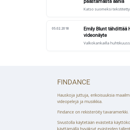
päästämästä ääniä
Katso suomeksi tekstitetty t
Emily Blunt tähdittää 
05.02.2018
videonäyte
Valkokankailla huhtikuuss
FINDANCE
Hauskoja juttuja, erikoisuuksia maailmalt
videopelejä ja musiikkia.
Findance on rekisteröity tavaramerkki. S
Sivustolla käytetään evästeitä käytt
käyttämällä hyväksyt evästeiden tallenta