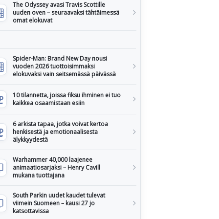
The Odyssey avasi Travis Scottille
uuden oven – seuraavaksi tähtäimessä
omat elokuvat
Spider-Man: Brand New Day nousi
vuoden 2026 tuottoisimmaksi
elokuvaksi vain seitsemässä päivässä
10 tilannetta, joissa fiksu ihminen ei tuo
kaikkea osaamistaan esiin
6 arkista tapaa, jotka voivat kertoa
henkisestä ja emotionaalisesta
älykkyydestä
Warhammer 40,000 laajenee
animaatiosarjaksi – Henry Cavill
mukana tuottajana
South Parkin uudet kaudet tulevat
viimein Suomeen – kausi 27 jo
katsottavissa