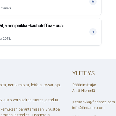
raileri.
Hiljainen paikka -kauhuleffaa - uusi
a 2018.
YHTEYS
a, netti-ilmiöitä, leffoja, tv-sarjoja,
Päätoimittaja:
Antti Niemelä
ivusto voi sisältää tuotesijoittelua.
juttuvinkki@findance.com
info@findance.com
ökokemuksen parantamiseen. Sivustoa
misen laitteellesi. Lisätietoja