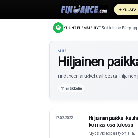
✦
YLLÄTÄ
Soittolista: Bilepop
KUUNTELEMME NYT
AIHE
Hiljainen paikk
Findancen artikkelit aiheesta Hiljainen 
11 artikkelia
Hiljainen paikka -kauhu
17.02.2022
kolmas osa tulossa
Myös videopeli työn alla.