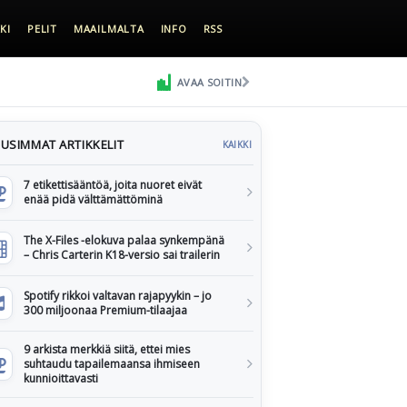
KI
PELIT
MAAILMALTA
INFO
RSS
AVAA SOITIN
USIMMAT ARTIKKELIT
KAIKKI
7 etikettisääntöä, joita nuoret eivät
enää pidä välttämättöminä
The X-Files -elokuva palaa synkempänä
– Chris Carterin K18-versio sai trailerin
Spotify rikkoi valtavan rajapyykin – jo
300 miljoonaa Premium-tilaajaa
9 arkista merkkiä siitä, ettei mies
suhtaudu tapailemaansa ihmiseen
kunnioittavasti