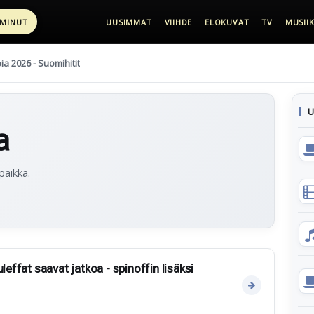
 MINUT
UUSIMMAT
VIIHDE
ELOKUVAT
TV
MUSIIK
pia 2026 - Suomihitit
U
a
paikka.
leffat saavat jatkoa - spinoffin lisäksi