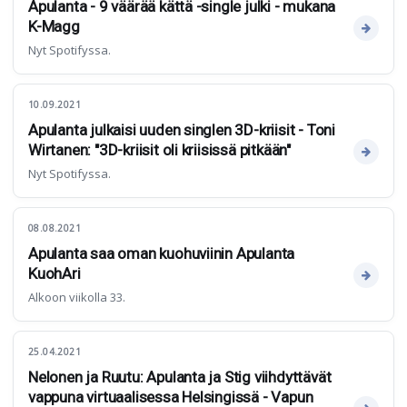
Apulanta - 9 väärää kättä -single julki - mukana
K-Magg
Nyt Spotifyssa.
10.09.2021
Apulanta julkaisi uuden singlen 3D-kriisit - Toni
Wirtanen: "3D-kriisit oli kriisissä pitkään"
Nyt Spotifyssa.
08.08.2021
Apulanta saa oman kuohuviinin Apulanta
KuohAri
Alkoon viikolla 33.
25.04.2021
Nelonen ja Ruutu: Apulanta ja Stig viihdyttävät
vappuna virtuaalisessa Helsingissä - Vapun