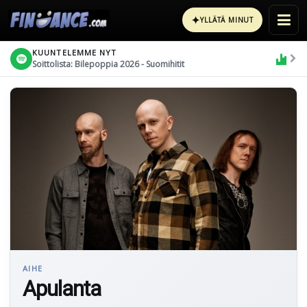
✦
YLLÄTÄ MINUT
KUUNTELEMME NYT
Soittolista: Bilepoppia 2026 - Suomihitit
AIHE
Apulanta