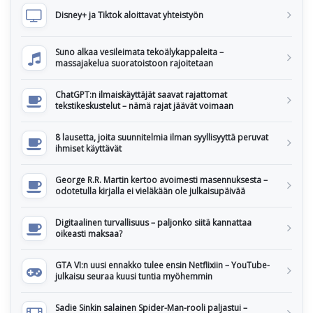
Disney+ ja Tiktok aloittavat yhteistyön
Suno alkaa vesileimata tekoälykappaleita –
massajakelua suoratoistoon rajoitetaan
ChatGPT:n ilmaiskäyttäjät saavat rajattomat
tekstikeskustelut – nämä rajat jäävät voimaan
8 lausetta, joita suunnitelmia ilman syyllisyyttä peruvat
ihmiset käyttävät
George R.R. Martin kertoo avoimesti masennuksesta –
odotetulla kirjalla ei vieläkään ole julkaisupäivää
Digitaalinen turvallisuus – paljonko siitä kannattaa
oikeasti maksaa?
GTA VI:n uusi ennakko tulee ensin Netflixiin – YouTube-
julkaisu seuraa kuusi tuntia myöhemmin
Sadie Sinkin salainen Spider-Man-rooli paljastui –