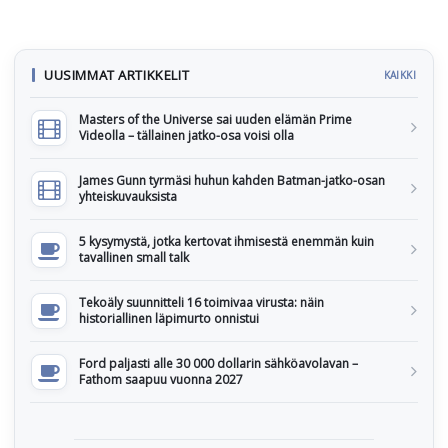
UUSIMMAT ARTIKKELIT
KAIKKI
Masters of the Universe sai uuden elämän Prime
Videolla – tällainen jatko-osa voisi olla
James Gunn tyrmäsi huhun kahden Batman-jatko-osan
yhteiskuvauksista
5 kysymystä, jotka kertovat ihmisestä enemmän kuin
tavallinen small talk
Tekoäly suunnitteli 16 toimivaa virusta: näin
historiallinen läpimurto onnistui
Ford paljasti alle 30 000 dollarin sähköavolavan –
Fathom saapuu vuonna 2027