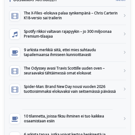
The X-Files -elokuva palaa synkempänä – Chris Carterin
K18-versio sai trailerin
Spotify rikkoi valtavan rajapyykin – jo 300 miljoonaa
Premium-tilaajaa
9 arkista merkkiä siitä, ettei mies suhtaudu
tapailemaansa ihmiseen kunnioittavasti
The Odyssey avasi Travis Scottille uuden oven –
seuraavaksi tähtäimessä omat elokuvat
Spider-Man: Brand New Day nousi vuoden 2026
tuottoisimmaksi elokuvaksi vain seitsemässä päivässä
10 tilannetta, joissa fiksu ihminen ei tuo kaikkea
osaamistaan esiin
6 arkista tapaa, jotka voivat kertoa henkisestä ja