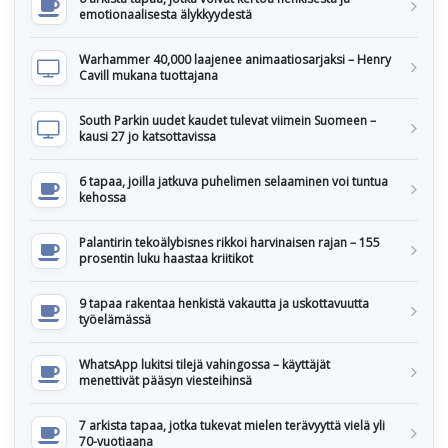
emotionaalisesta älykkyydestä
Warhammer 40,000 laajenee animaatiosarjaksi – Henry
Cavill mukana tuottajana
South Parkin uudet kaudet tulevat viimein Suomeen –
kausi 27 jo katsottavissa
6 tapaa, joilla jatkuva puhelimen selaaminen voi tuntua
kehossa
Palantirin tekoälybisnes rikkoi harvinaisen rajan – 155
prosentin luku haastaa kriitikot
9 tapaa rakentaa henkistä vakautta ja uskottavuutta
työelämässä
WhatsApp lukitsi tilejä vahingossa – käyttäjät
menettivät pääsyn viesteihinsä
7 arkista tapaa, jotka tukevat mielen terävyyttä vielä yli
70-vuotiaana