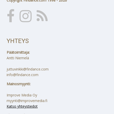
Copyright Findance.com 1998 - 2026
YHTEYS
Päätoimittaja:
Antti Niemelä
juttuvinkki@findance.com
info@findance.com
Mainosmyynti:
Improve Media Oy
myynti@improvemedia.fi
Katso yhteystiedot