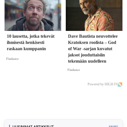
10 lausetta, jotka tekevät
Dave Bautista neuvottelee
ihmisestä henkisesti
Kratoksen roolista – God
raskaan kumppanin
of War -sarjan kuvatut
jaksot jouduttaisiin
Findance
tekemään uudelleen
Findance
Powered by HIGH.FI
UUSIMMAT ARTIKKELIT
KAIKKI