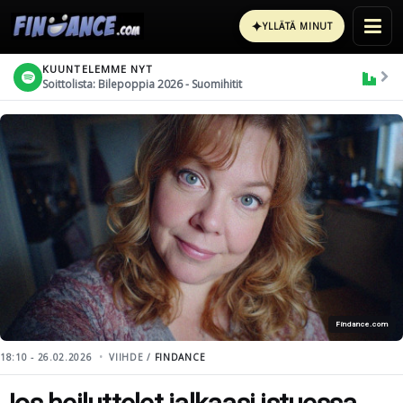
✦
YLLÄTÄ MINUT
KUUNTELEMME NYT
Soittolista: Bilepoppia 2026 - Suomihitit
Findance.com
18:10 - 26.02.2026
VIIHDE /
FINDANCE