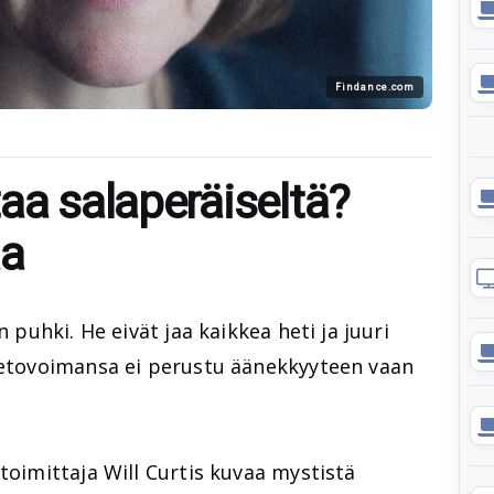
Findance.com
aa salaperäiseltä?
aa
n puhki. He eivät jaa kaikkea heti ja juuri
 vetovoimansa ei perustu äänekkyyteen vaan
toimittaja Will Curtis kuvaa mystistä