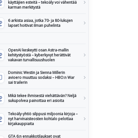
käyttäjien esteitä – tekoäly voi vähentää
karman merkitystä
6 arkista asiaa, jotka 70- ja 80-lukujen
lapset hoitivat ilman puhelinta
OpenAI keskeytti osan Astra-mallin
kehitystyöstä – kyberkyvyt herättivät
vakavan turvallisuushuolen
Dominic Westin ja Sienna Millerin
avioero muuttuu sodaksi – HBO:n War
sai trailerin
Mikä tekee ihmisestä viehättävän? Neljä
sukupolvea painottaa eri asioita
Tekoäly-yhtiö silppusi miljoonia kirjoja –
nyt harvinaisteosten kohtalo pelottaa
kirjakauppiaita
GTA 6:n ennakkotilaukset ovat