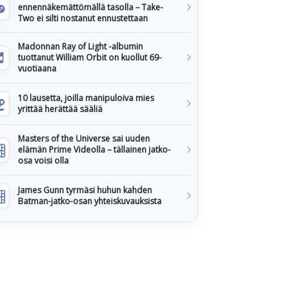
ennennäkemättömällä tasolla – Take-
Two ei silti nostanut ennustettaan
Madonnan Ray of Light -albumin
tuottanut William Orbit on kuollut 69-
vuotiaana
10 lausetta, joilla manipuloiva mies
yrittää herättää sääliä
Masters of the Universe sai uuden
elämän Prime Videolla – tällainen jatko-
osa voisi olla
James Gunn tyrmäsi huhun kahden
Batman-jatko-osan yhteiskuvauksista