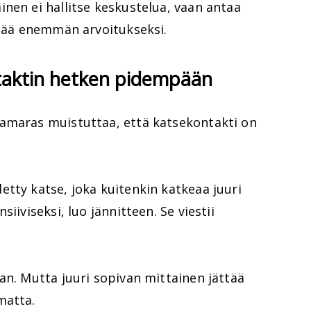
nen ei hallitse keskustelua, vaan antaa
 jää enemmän arvoitukseksi.
ntaktin hetken pidempään
amaras muistuttaa, että katsekontakti on
tty katse, joka kuitenkin katkeaa juuri
iiviseksi, luo jännitteen. Se viestii
an. Mutta juuri sopivan mittainen jättää
matta.