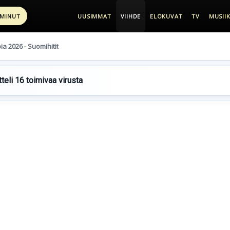
 MINUT
UUSIMMAT
VIIHDE
ELOKUVAT
TV
MUSIIK
pia 2026 - Suomihitit
teli 16 toimivaa virusta