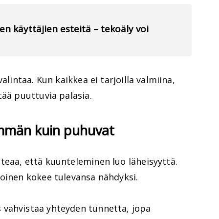
n käyttäjien esteitä – tekoäly voi
alintaa. Kun kaikkea ei tarjoilla valmiina,
tää puuttuvia palasia.
emmän kuin puhuvat
teaa, että kuunteleminen luo läheisyyttä.
toinen kokee tulevansa nähdyksi.
 vahvistaa yhteyden tunnetta, jopa