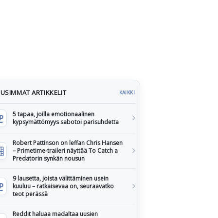
USIMMAT ARTIKKELIT
KAIKKI
5 tapaa, joilla emotionaalinen
kypsymättömyys sabotoi parisuhdetta
Robert Pattinson on leffan Chris Hansen
– Primetime-traileri näyttää To Catch a
Predatorin synkän nousun
9 lausetta, joista välittäminen usein
kuuluu – ratkaisevaa on, seuraavatko
teot perässä
Reddit haluaa madaltaa uusien