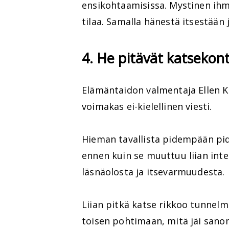
ensikohtaamisissa. Mystinen ihmi
tilaa. Samalla hänestä itsestään
4. He pitävät katseko
Elämäntaidon valmentaja Ellen K
voimakas ei-kielellinen viesti.
Hieman tavallista pidempään pide
ennen kuin se muuttuu liian intens
läsnäolosta ja itsevarmuudesta.
Liian pitkä katse rikkoo tunnelm
toisen pohtimaan, mitä jäi sano