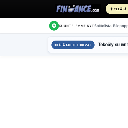
✦
YLLÄTÄ
Soittolista: Bilepop
KUUNTELEMME NYT
Tekoäly suunnit
TÄTÄ MUUT LUKEVAT