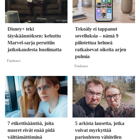
Disney+ teki
Tekoäly ei tappanut
täyskäännöksen: kehuttu
sovelluksia – nämä 9
Marvel-sarja peruttiin
piilotettua helmeä
jatkokaudesta huolimatta
ratkaisevat oikeita arjen
pulmia
Findance
Findance
7 etikettisääntöä, joita
5 arkista lausetta, jotka
nuoret eivät enää pidä
voivat myrkyttää
välttämättöminä
parisuhteen vähitellen