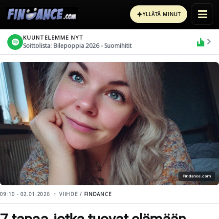
✦
YLLÄTÄ MINUT
KUUNTELEMME NYT
Soittolista: Bilepoppia 2026 - Suomihitit
Findance.com
09:10 - 02.01.2026
VIIHDE /
FINDANCE