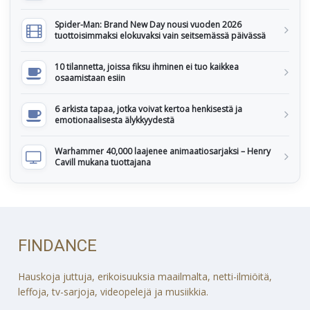
Spider-Man: Brand New Day nousi vuoden 2026
tuottoisimmaksi elokuvaksi vain seitsemässä päivässä
10 tilannetta, joissa fiksu ihminen ei tuo kaikkea
osaamistaan esiin
6 arkista tapaa, jotka voivat kertoa henkisestä ja
emotionaalisesta älykkyydestä
Warhammer 40,000 laajenee animaatiosarjaksi – Henry
Cavill mukana tuottajana
FINDANCE
Hauskoja juttuja, erikoisuuksia maailmalta, netti-ilmiöitä,
leffoja, tv-sarjoja, videopelejä ja musiikkia.