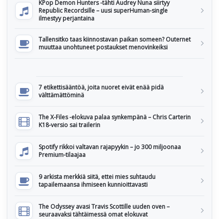
KPop Demon Hunters -tähti Audrey Nuna siirtyy
Republic Recordsille – uusi superHuman-single
ilmestyy perjantaina
Tallensitko taas kiinnostavan paikan someen? Outernet
muuttaa unohtuneet postaukset menovinkeiksi
7 etikettisääntöä, joita nuoret eivät enää pidä
välttämättöminä
The X-Files -elokuva palaa synkempänä – Chris Carterin
K18-versio sai trailerin
Spotify rikkoi valtavan rajapyykin – jo 300 miljoonaa
Premium-tilaajaa
9 arkista merkkiä siitä, ettei mies suhtaudu
tapailemaansa ihmiseen kunnioittavasti
The Odyssey avasi Travis Scottille uuden oven –
seuraavaksi tähtäimessä omat elokuvat