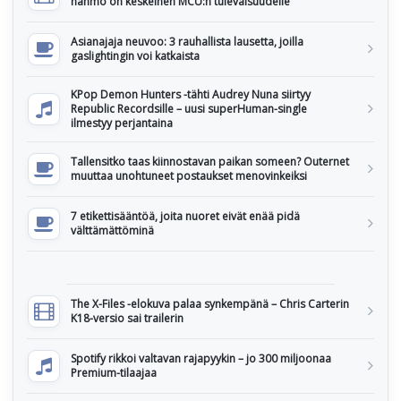
hahmo on keskeinen MCU:n tulevaisuudelle
Asianajaja neuvoo: 3 rauhallista lausetta, joilla
gaslightingin voi katkaista
KPop Demon Hunters -tähti Audrey Nuna siirtyy
Republic Recordsille – uusi superHuman-single
ilmestyy perjantaina
Tallensitko taas kiinnostavan paikan someen? Outernet
muuttaa unohtuneet postaukset menovinkeiksi
7 etikettisääntöä, joita nuoret eivät enää pidä
välttämättöminä
The X-Files -elokuva palaa synkempänä – Chris Carterin
K18-versio sai trailerin
Spotify rikkoi valtavan rajapyykin – jo 300 miljoonaa
Premium-tilaajaa