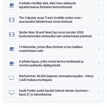
9 arkista merkkiä siitä, ettei mies suhtaudu
tapailemaansa ihmiseen kunnioittavasti
The Odyssey avasi Travis Scottille uuden oven –
seuraavaksi tähtäimessä omat elokuvat
Spider-Man: Brand New Day nousi vuoden 2026
tuottoisimmaksi elokuvaksi vain seitsemässä päivässä
10 tilannetta, joissa fiksu ihminen ei tuo kaikkea
osaamistaan esiin
6 arkista tapaa, jotka voivat kertoa henkisestä ja
emotionaalisesta älykkyydestä
Warhammer 40,000 laajenee animaatiosarjaksi – Henry
Cavill mukana tuottajana
South Parkin uudet kaudet tulevat viimein Suomeen –
kausi 27 jo katsottavissa