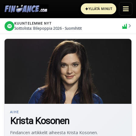
✦
YLLÄTÄ MINUT
KUUNTELEMME NYT
Soittolista: Bilepoppia 2026 - Suomihitit
AIHE
Krista Kosonen
Findancen artikkelit aiheesta Krista Kosonen.