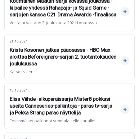
Kotimainen Makkari-sarja kovassa joukossa -
kilpailee yhdessä Rahapaja- ja Squid Game -
sarjojen kanssa C21 Drama Awards -finaalissa
Voittajat valitaan 2. joulukuuta 2021 Lontoossa.
21.10.2021
Krista Kosonen jatkaa pääosassa - HBO Max
aloittaa Beforeigners-sarjan 2. tuotantokauden
joulukuussa
Katso traileri.
15.10.2021
Elisa Viihde -alkuperäissarja Mister8 pokkasi
useita Canneseries-palkintoja - paras tv-sarja
ja Pekka Strang paras näyttelijä
Ensimmäiset palkinnot suomalaiselle sarjalle!