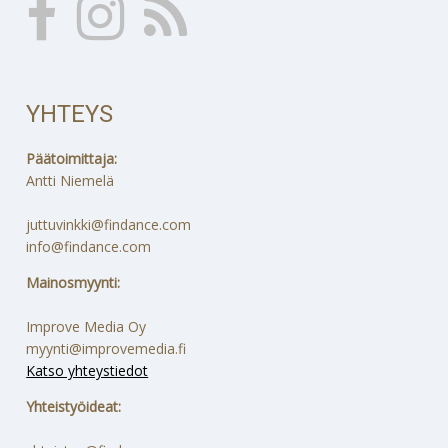
YHTEYS
Päätoimittaja:
Antti Niemelä
juttuvinkki@findance.com
info@findance.com
Mainosmyynti:
Improve Media Oy
myynti@improvemedia.fi
Katso yhteystiedot
Yhteistyöideat: