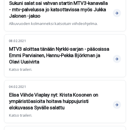
Sukuni salat sai vahvan startin MTV3-kanavalla
- mtv-palvelussa jo katsottavissa myös Jukka
Jalonen -jakso
Alkuvuoden kolmanneksi katsotuin viihdeohjelma.
08.02.2021
MTV3 aloittaa tänään Nyrkki-sarjan - pääosissa
Emmi Parviainen, Hannu-Pekka Björkman ja
Olavi Uusivirta
Katso traileri.
04.02.2021
Elisa Viihde Viaplay nyt: Krista Kosonen on
ympäristöasioita hoitava huippujuristi
elokuvassa Syvälle salattu
Katso traileri.