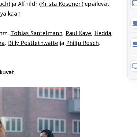
roch
) ja Alfhildr (
Krista Kosonen
) epäilevät
yaikaan.
 mm.
Tobias Santelmann
,
Paul Kaye
,
Hedda
ka
,
Billy Postlethwaite
ja
Philip Rosch
.
 kuvat