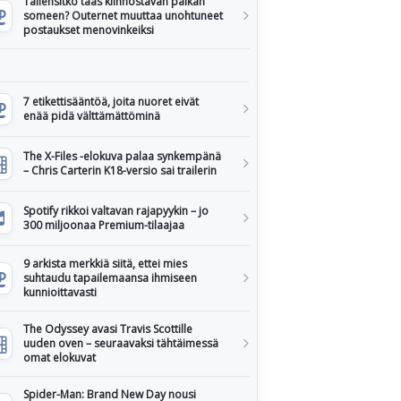
Tallensitko taas kiinnostavan paikan
someen? Outernet muuttaa unohtuneet
postaukset menovinkeiksi
7 etikettisääntöä, joita nuoret eivät
enää pidä välttämättöminä
The X-Files -elokuva palaa synkempänä
– Chris Carterin K18-versio sai trailerin
Spotify rikkoi valtavan rajapyykin – jo
300 miljoonaa Premium-tilaajaa
9 arkista merkkiä siitä, ettei mies
suhtaudu tapailemaansa ihmiseen
kunnioittavasti
The Odyssey avasi Travis Scottille
uuden oven – seuraavaksi tähtäimessä
omat elokuvat
Spider-Man: Brand New Day nousi