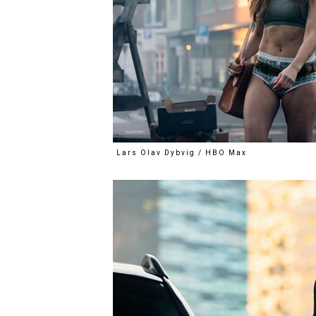
Lars Olav Dybvig / HBO Max