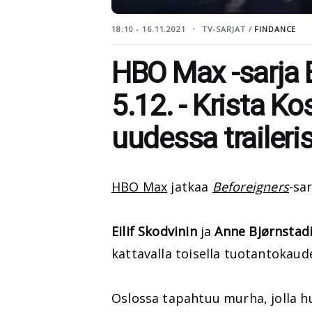
18:10 - 16.11.2021
TV-SARJAT /
FINDANCE
HBO Max -sarja 
5.12. - Krista 
uudessa traileri
HBO Max
jatkaa
Beforeigners
-sa
Eilif Skodvinin
ja
Anne Bjørnstad
kattavalla toisella tuotantokaude
Oslossa tapahtuu murha, jolla h