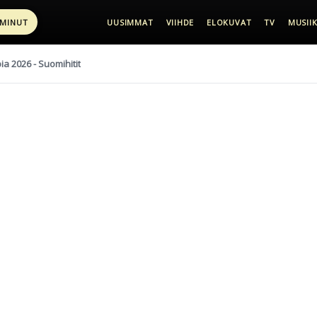
 MINUT
UUSIMMAT
VIIHDE
ELOKUVAT
TV
MUSIIK
pia 2026 - Suomihitit