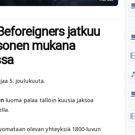
Beforeigners jatkuu
Kosonen mukana
ssa
rjaa 5. joulukuuta.
in
luoma palaa tällöin kuusia jaksoa
lla.
uomataan olevan yhteyksiä 1800-luvun