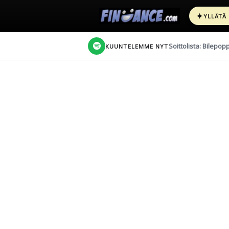
✦
YLLÄTÄ
Soittolista: Bilepop
KUUNTELEMME NYT