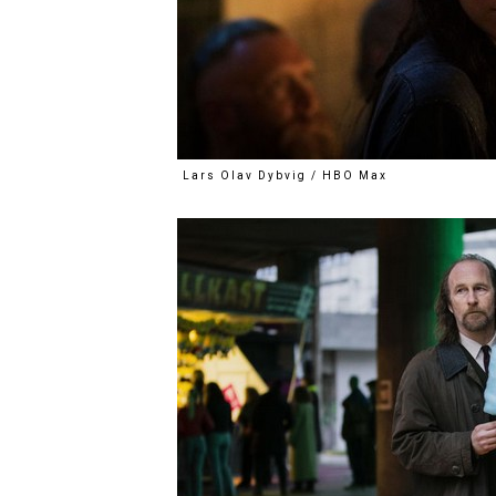
Lars Olav Dybvig / HBO Max