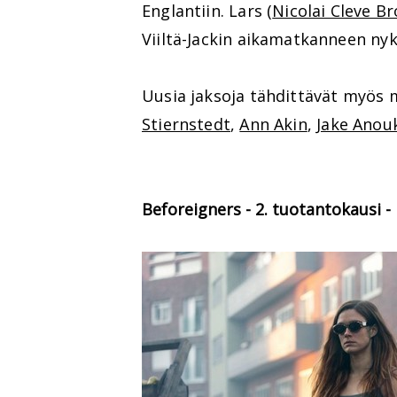
Englantiin. Lars (
Nicolai Cleve B
Viiltä-Jackin aikamatkanneen nyk
Uusia jaksoja tähdittävät myös
Stiernstedt
,
Ann Akin
,
Jake Anou
Beforeigners - 2. tuotantokausi -