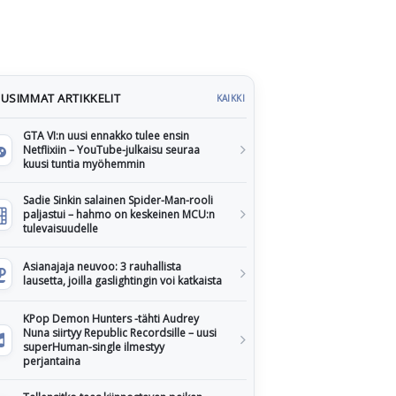
USIMMAT ARTIKKELIT
KAIKKI
GTA VI:n uusi ennakko tulee ensin
Netflixiin – YouTube-julkaisu seuraa
kuusi tuntia myöhemmin
Sadie Sinkin salainen Spider-Man-rooli
paljastui – hahmo on keskeinen MCU:n
tulevaisuudelle
Asianajaja neuvoo: 3 rauhallista
lausetta, joilla gaslightingin voi katkaista
KPop Demon Hunters -tähti Audrey
Nuna siirtyy Republic Recordsille – uusi
superHuman-single ilmestyy
perjantaina