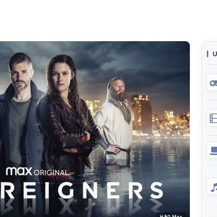
U
HBO Max