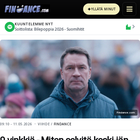
✦
YLLÄTÄ MINUT
KUUNTELEMME NYT
Soittolista: Bilepoppia 2026 - Suomihitit
Findance.com
09:10 - 11.05.2026
VIIHDE /
FINDANCE