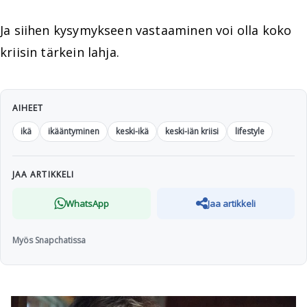
Ja siihen kysymykseen vastaaminen voi olla koko
kriisin tärkein lahja.
AIHEET
ikä
ikääntyminen
keski-ikä
keski-iän kriisi
lifestyle
JAA ARTIKKELI
WhatsApp
Jaa artikkeli
Myös Snapchatissa