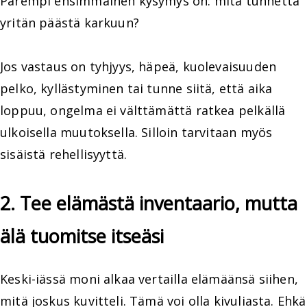
Parempi ensimmäinen kysymys on: mitä tunnetta
yritän päästä karkuun?
Jos vastaus on tyhjyys, häpeä, kuolevaisuuden
pelko, kyllästyminen tai tunne siitä, että aika
loppuu, ongelma ei välttämättä ratkea pelkällä
ulkoisella muutoksella. Silloin tarvitaan myös
sisäistä rehellisyyttä.
2. Tee elämästä inventaario, mutta
älä tuomitse itseäsi
Keski-iässä moni alkaa vertailla elämäänsä siihen,
mitä joskus kuvitteli. Tämä voi olla kivuliasta. Ehkä