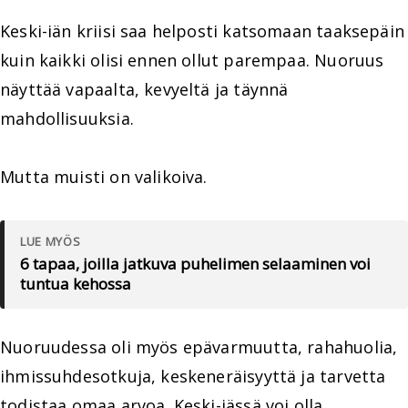
Keski-iän kriisi saa helposti katsomaan taaksepäin
kuin kaikki olisi ennen ollut parempaa. Nuoruus
näyttää vapaalta, kevyeltä ja täynnä
mahdollisuuksia.
Mutta muisti on valikoiva.
LUE MYÖS
6 tapaa, joilla jatkuva puhelimen selaaminen voi
tuntua kehossa
Nuoruudessa oli myös epävarmuutta, rahahuolia,
ihmissuhdesotkuja, keskeneräisyyttä ja tarvetta
todistaa omaa arvoa. Keski-iässä voi olla