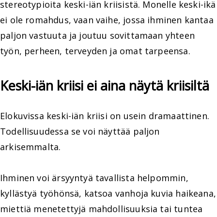
stereotypioita keski-iän kriisistä. Monelle keski-ikä
ei ole romahdus, vaan vaihe, jossa ihminen kantaa
paljon vastuuta ja joutuu sovittamaan yhteen
työn, perheen, terveyden ja omat tarpeensa.
Keski-iän kriisi ei aina näytä kriisiltä
Elokuvissa keski-iän kriisi on usein dramaattinen.
Todellisuudessa se voi näyttää paljon
arkisemmalta.
Ihminen voi ärsyyntyä tavallista helpommin,
kyllästyä työhönsä, katsoa vanhoja kuvia haikeana,
miettiä menetettyjä mahdollisuuksia tai tuntea