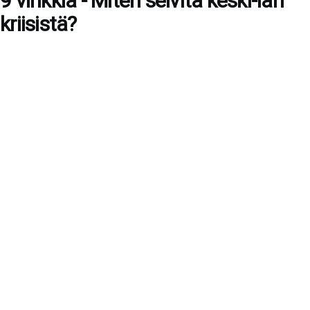
9 vinkkiä - Miten selvitä keski-iän
kriisistä?