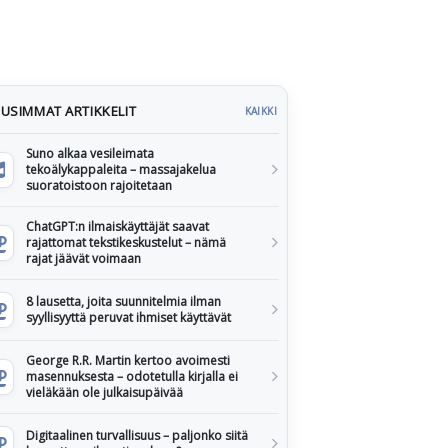
USIMMAT ARTIKKELIT
KAIKKI
Suno alkaa vesileimata
tekoälykappaleita – massajakelua
suoratoistoon rajoitetaan
ChatGPT:n ilmaiskäyttäjät saavat
rajattomat tekstikeskustelut – nämä
rajat jäävät voimaan
8 lausetta, joita suunnitelmia ilman
syyllisyyttä peruvat ihmiset käyttävät
George R.R. Martin kertoo avoimesti
masennuksesta – odotetulla kirjalla ei
vieläkään ole julkaisupäivää
Digitaalinen turvallisuus – paljonko siitä