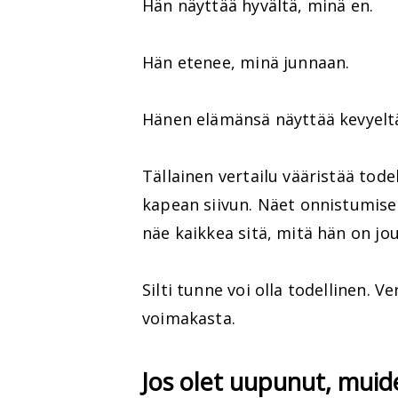
Hän näyttää hyvältä, minä en.
Hän etenee, minä junnaan.
Hänen elämänsä näyttää kevyeltä
Tällainen vertailu vääristää tode
kapean siivun. Näet onnistumisen
näe kaikkea sitä, mitä hän on j
Silti tunne voi olla todellinen. Ve
voimakasta.
Jos olet uupunut, muid