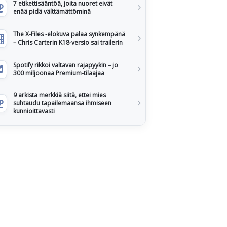
7 etikettisääntöä, joita nuoret eivät
enää pidä välttämättöminä
The X-Files -elokuva palaa synkempänä
– Chris Carterin K18-versio sai trailerin
Spotify rikkoi valtavan rajapyykin – jo
300 miljoonaa Premium-tilaajaa
9 arkista merkkiä siitä, ettei mies
suhtaudu tapailemaansa ihmiseen
kunnioittavasti