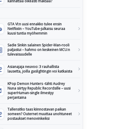
kannattaa oikeasti maksaa?
GTA VI:n uusi ennakko tulee ensin
Netflixiin – YouTube-julkaisu seuraa
kuusi tuntia myöhemmin
Sadie Sinkin salainen Spider-Man-rooli
paljastui – hahmo on keskeinen MCU:n
tulevaisuudelle
Asianajaja neuvoo: 3 rauhallista
lausetta, joilla gaslightingin voi katkaista
KPop Demon Hunters -tähti Audrey
Nuna siirtyy Republic Recordsille – uusi
superHuman-single ilmestyy
perjantaina
Tallensitko taas kiinnostavan paikan
someen? Outernet muuttaa unohtuneet
postaukset menovinkeiksi