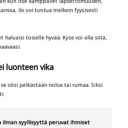
an kun itse kamppailet lapsettomuuden,
nssa, ilo voi tuntua melkein fyysisesti
t haluaisi toiselle hyvää. Kyse voi olla siitä,
aavaasi.
ei luonteen vika
e olisi pelkästään noloa tai rumaa. Siksi
i.
a ilman syyllisyyttä peruvat ihmiset