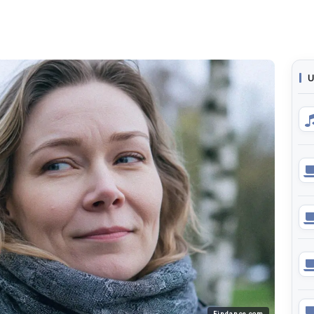
U
Findance.com