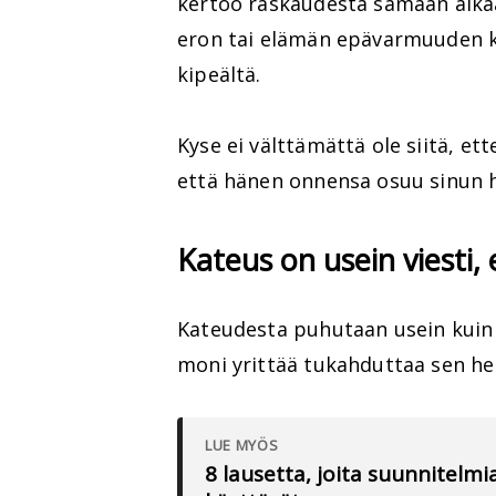
kertoo raskaudesta samaan aika
eron tai elämän epävarmuuden ka
kipeältä.
Kyse ei välttämättä ole siitä, ette
että hänen onnensa osuu sinun h
Kateus on usein viesti, 
Kateudesta puhutaan usein kuin s
moni yrittää tukahduttaa sen het
LUE MYÖS
8 lausetta, joita suunnitelmi