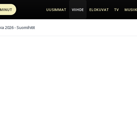
 MINUT
UUSIMMAT
VIIHDE
ELOKUVAT
TV
MUSIIK
pia 2026 - Suomihitit