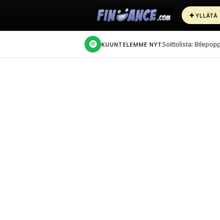
✦
YLLÄTÄ
Soittolista: Bilepop
KUUNTELEMME NYT