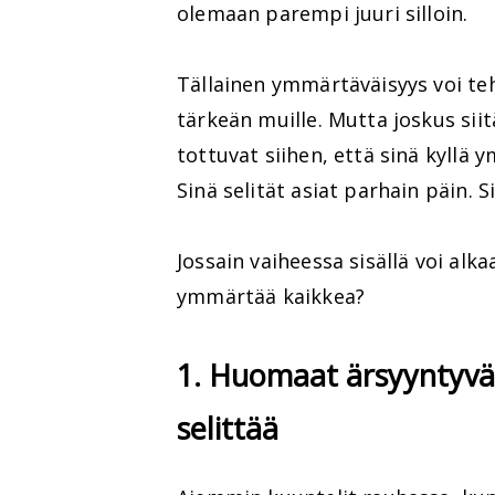
olemaan parempi juuri silloin.
Tällainen ymmärtäväisyys voi te
tärkeän muille. Mutta joskus siit
tottuvat siihen, että sinä kyllä 
Sinä selität asiat parhain päin. S
Jossain vaiheessa sisällä voi alk
ymmärtää kaikkea?
1. Huomaat ärsyyntyväs
selittää