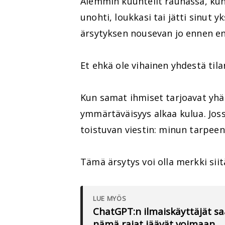
Aiemmin kuuntelit rauhassa, kun 
unohti, loukkasi tai jätti sinut 
ärsytyksen nousevan jo ennen en
Et ehkä ole vihainen yhdestä til
Kun samat ihmiset tarjoavat yhä 
ymmärtäväisyys alkaa kulua. Joss
toistuvan viestin: minun tarpeen
Tämä ärsytys voi olla merkki siitä
LUE MYÖS
ChatGPT:n ilmaiskäyttäjät sa
nämä rajat jäävät voimaan