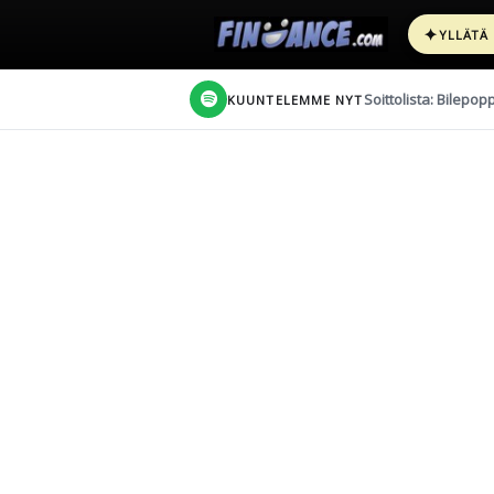
✦
YLLÄTÄ
Soittolista: Bilepop
KUUNTELEMME NYT