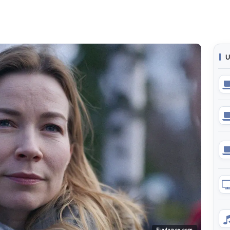
U
Findance.com