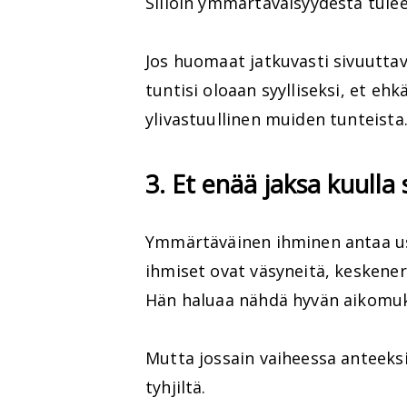
Silloin ymmärtäväisyydestä tulee
Jos huomaat jatkuvasti sivuuttav
tuntisi oloaan syylliseksi, et eh
ylivastuullinen muiden tunteista
3. Et enää jaksa kuulla
Ymmärtäväinen ihminen antaa us
ihmiset ovat väsyneitä, keskener
Hän haluaa nähdä hyvän aikomu
Mutta jossain vaiheessa anteek
tyhjiltä.