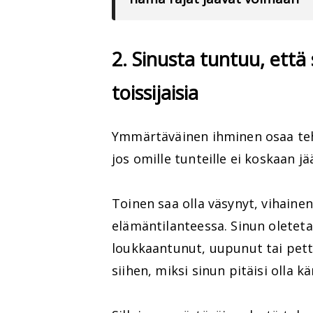
2. Sinusta tuntuu, että
toissijaisia
Ymmärtäväinen ihminen osaa tehd
jos omille tunteille ei koskaan jä
Toinen saa olla väsynyt, vihaine
elämäntilanteessa. Sinun oletet
loukkaantunut, uupunut tai pett
siihen, miksi sinun pitäisi olla kä