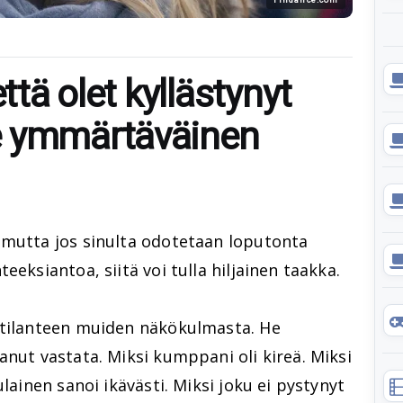
että olet kyllästynyt
e ymmärtäväinen
 mutta jos sinulta odotetaan loputonta
eeksiantoa, siitä voi tulla hiljainen taakka.
 tilanteen muiden näkökulmasta. He
anut vastata. Miksi kumppani oli kireä. Miksi
ulainen sanoi ikävästi. Miksi joku ei pystynyt