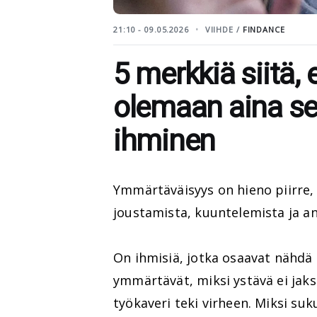
21:10 - 09.05.2026
VIIHDE /
FINDANCE
5 merkkiä siitä, 
olemaan aina s
ihminen
Ymmärtäväisyys on hieno piirre,
joustamista, kuuntelemista ja ant
On ihmisiä, jotka osaavat nähdä
ymmärtävät, miksi ystävä ei jaks
työkaveri teki virheen. Miksi suk