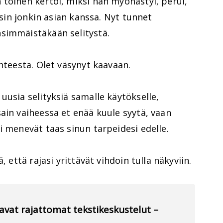
toinen kertoi, miksi hän myöhästyi, perui,
yksin jonkin asian kanssa. Nyt tunnet
simmäistäkään selitystä.
anteesta. Olet väsynyt kaavaan.
uusia selityksiä samalle käytökselle,
ain vaiheessa et enää kuule syytä, vaan
i menevät taas sinun tarpeidesi edelle.
, että rajasi yrittävät vihdoin tulla näkyviin.
avat rajattomat tekstikeskustelut –