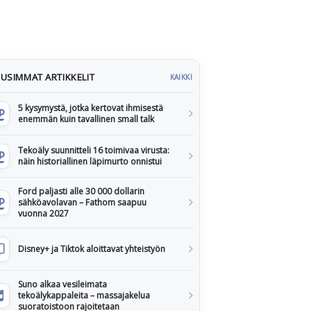
USIMMAT ARTIKKELIT
KAIKKI
5 kysymystä, jotka kertovat ihmisestä
enemmän kuin tavallinen small talk
Tekoäly suunnitteli 16 toimivaa virusta:
näin historiallinen läpimurto onnistui
Ford paljasti alle 30 000 dollarin
sähköavolavan – Fathom saapuu
vuonna 2027
Disney+ ja Tiktok aloittavat yhteistyön
Suno alkaa vesileimata
tekoälykappaleita – massajakelua
suoratoistoon rajoitetaan