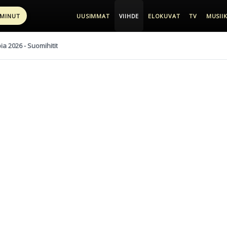
 MINUT
UUSIMMAT
VIIHDE
ELOKUVAT
TV
MUSIIK
pia 2026 - Suomihitit