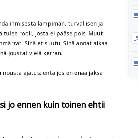
hdä ihmisestä lämpimän, turvallisen ja
ä tulee rooli, josta ei pääse pois. Muut
ymmärrät. Sinä et suutu. Sinä annat aikaa.
inä joustat vielä kerran.
aa nousta ajatus: entä jos en enää jaksa
i jo ennen kuin toinen ehtii