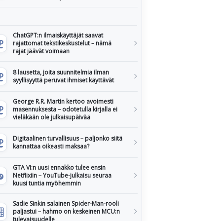
ChatGPT:n ilmaiskäyttäjät saavat
rajattomat tekstikeskustelut – nämä
rajat jäävät voimaan
8 lausetta, joita suunnitelmia ilman
syyllisyyttä peruvat ihmiset käyttävät
George R.R. Martin kertoo avoimesti
masennuksesta – odotetulla kirjalla ei
vieläkään ole julkaisupäivää
Digitaalinen turvallisuus – paljonko siitä
kannattaa oikeasti maksaa?
GTA VI:n uusi ennakko tulee ensin
Netflixiin – YouTube-julkaisu seuraa
kuusi tuntia myöhemmin
Sadie Sinkin salainen Spider-Man-rooli
paljastui – hahmo on keskeinen MCU:n
tulevaisuudelle