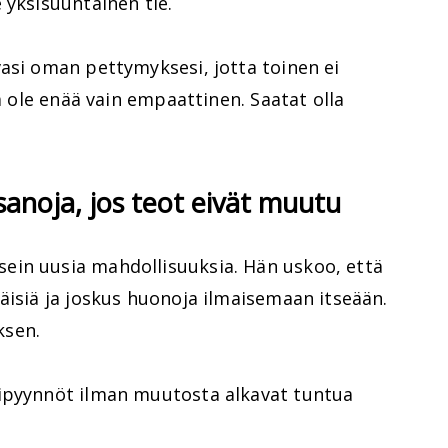
 yksisuuntainen tie.
asi oman pettymyksesi, jotta toinen ei
kä ole enää vain empaattinen. Saatat olla
.
 sanoja, jos teot eivät muutu
ein uusia mahdollisuuksia. Hän uskoo, että
äisiä ja joskus huonoja ilmaisemaan itseään.
ksen.
sipyynnöt ilman muutosta alkavat tuntua