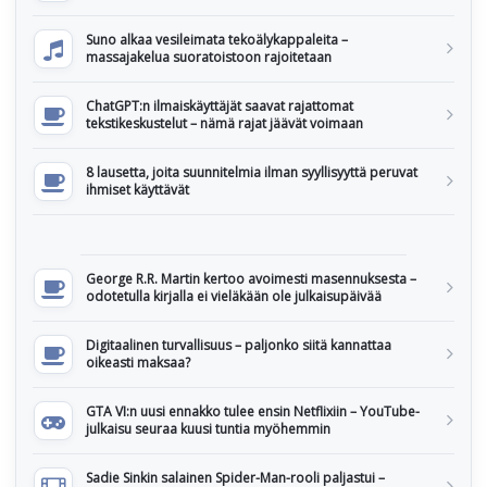
Suno alkaa vesileimata tekoälykappaleita –
massajakelua suoratoistoon rajoitetaan
ChatGPT:n ilmaiskäyttäjät saavat rajattomat
tekstikeskustelut – nämä rajat jäävät voimaan
8 lausetta, joita suunnitelmia ilman syyllisyyttä peruvat
ihmiset käyttävät
George R.R. Martin kertoo avoimesti masennuksesta –
odotetulla kirjalla ei vieläkään ole julkaisupäivää
Digitaalinen turvallisuus – paljonko siitä kannattaa
oikeasti maksaa?
GTA VI:n uusi ennakko tulee ensin Netflixiin – YouTube-
julkaisu seuraa kuusi tuntia myöhemmin
Sadie Sinkin salainen Spider-Man-rooli paljastui –