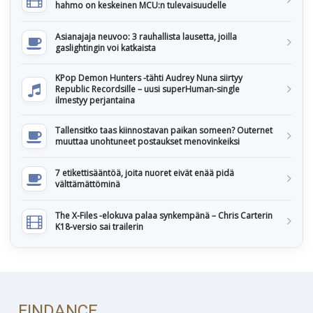
hahmo on keskeinen MCU:n tulevaisuudelle
Asianajaja neuvoo: 3 rauhallista lausetta, joilla
gaslightingin voi katkaista
KPop Demon Hunters -tähti Audrey Nuna siirtyy
Republic Recordsille – uusi superHuman-single
ilmestyy perjantaina
Tallensitko taas kiinnostavan paikan someen? Outernet
muuttaa unohtuneet postaukset menovinkeiksi
7 etikettisääntöä, joita nuoret eivät enää pidä
välttämättöminä
The X-Files -elokuva palaa synkempänä – Chris Carterin
K18-versio sai trailerin
FINDANCE