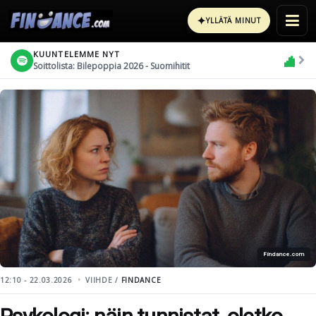
✦
YLLÄTÄ MINUT
KUUNTELEMME NYT
Soittolista: Bilepoppia 2026 - Suomihitit
Findance.com
12:10 - 22.03.2026
VIIHDE /
FINDANCE