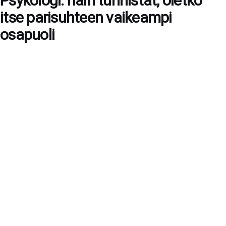
Psykologi: näin tunnistat, oletko
itse parisuhteen vaikeampi
osapuoli