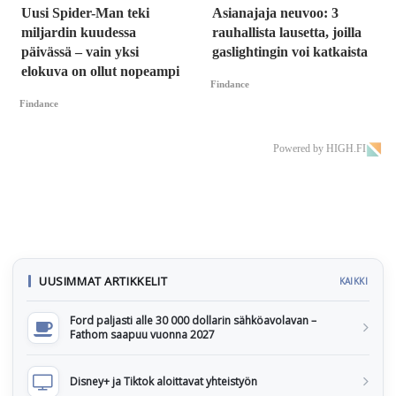
Uusi Spider-Man teki
Asianajaja neuvoo: 3
miljardin kuudessa
rauhallista lausetta, joilla
päivässä – vain yksi
gaslightingin voi katkaista
elokuva on ollut nopeampi
Findance
Findance
Powered by HIGH.FI
UUSIMMAT ARTIKKELIT
KAIKKI
Ford paljasti alle 30 000 dollarin sähköavolavan –
Fathom saapuu vuonna 2027
Disney+ ja Tiktok aloittavat yhteistyön