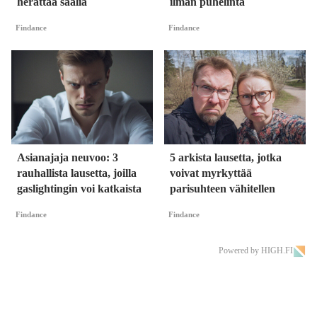
herättää sääliä
ilman puhelinta
Findance
Findance
Asianajaja neuvoo: 3
5 arkista lausetta, jotka
rauhallista lausetta, joilla
voivat myrkyttää
gaslightingin voi katkaista
parisuhteen vähitellen
Findance
Findance
Powered by HIGH.FI