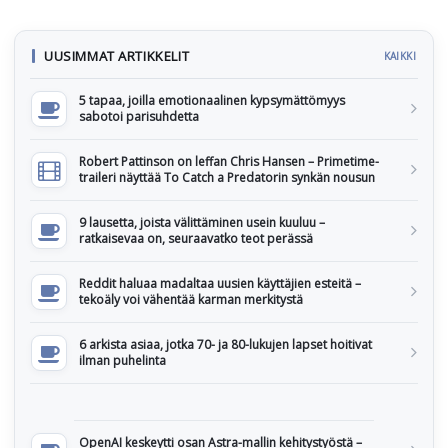
UUSIMMAT ARTIKKELIT
KAIKKI
5 tapaa, joilla emotionaalinen kypsymättömyys
sabotoi parisuhdetta
Robert Pattinson on leffan Chris Hansen – Primetime-
traileri näyttää To Catch a Predatorin synkän nousun
9 lausetta, joista välittäminen usein kuuluu –
ratkaisevaa on, seuraavatko teot perässä
Reddit haluaa madaltaa uusien käyttäjien esteitä –
tekoäly voi vähentää karman merkitystä
6 arkista asiaa, jotka 70- ja 80-lukujen lapset hoitivat
ilman puhelinta
OpenAI keskeytti osan Astra-mallin kehitystyöstä –