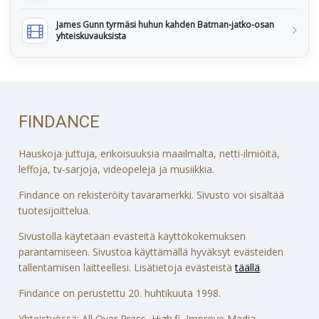
James Gunn tyrmäsi huhun kahden Batman-jatko-osan
yhteiskuvauksista
FINDANCE
Hauskoja juttuja, erikoisuuksia maailmalta, netti-ilmiöitä,
leffoja, tv-sarjoja, videopelejä ja musiikkia.
Findance on rekisteröity tavaramerkki. Sivusto voi sisältää
tuotesijoittelua.
Sivustolla käytetään evästeitä käyttökokemuksen
parantamiseen. Sivustoa käyttämällä hyväksyt evästeiden
tallentamisen laitteellesi. Lisätietoja evästeistä
täällä
.
Findance on perustettu 20. huhtikuuta 1998.
Yhteistyössä: All Over Press, High.fi, Improve Media,