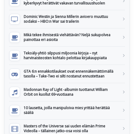
kyberkyvyt herättivät vakavan turvallisuushuolen
Dominic Westin ja Sienna Millerin avioero muuttuu
sodaksi – HBO:n War sai trailerin
Mikä tekee ihmisestä viehättävän? Neljä sukupolvea
painottaa eri asioita
Tekoäly-yhtiö silppusi miljoonia kirjoja – nyt
harvinaisteosten kohtalo pelottaa kirjakauppiaita
GTA 6:n ennakkotilaukset ovat ennennäkemättömällä
tasolla – Take-Two ei silti nostanut ennustettaan
Madonnan Ray of Light -albumin tuottanut William
Orbit on kuollut 69-vuotiaana
10 lausetta, joilla manipuloiva mies yrittää herättää
sääliä
Masters of the Universe sai uuden elämän Prime
Videolla – tällainen jatko-osa voisi olla