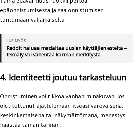
Tämä epävarmuus ruokkii pelkoa
epäonnistumisesta ja saa onnistumisen
tuntumaan väliaikaiselta.
LUE MYÖS
Reddit haluaa madaltaa uusien käyttäjien esteitä –
tekoäly voi vähentää karman merkitystä
4. Identiteetti joutuu tarkasteluun
Onnistuminen voi rikkoa vanhan minäkuvan. Jos
olet tottunut ajattelemaan itseäsi varovaisena,
keskinkertaisena tai näkymättömänä, menestys
haastaa tämän tarinan.