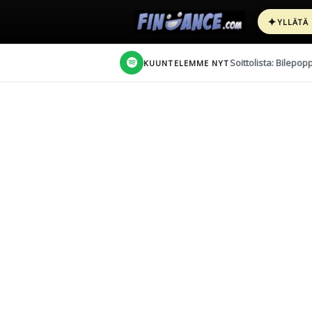
✦
YLLÄTÄ
Soittolista: Bilepop
KUUNTELEMME NYT