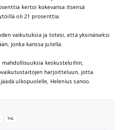
rosenttia kertoi kokevansa itsensä
töillä oli 21 prosenttia.
yden vaikutuksia ja totesi, että yksinäiseksi
ään, jonka kanssa jutella.
lle mahdollisuuksia keskusteluihin,
vaikutustaitojen harjoitteluun, jotta
 jäädä ulkopuolelle, Helenius sanoo.
n
THL