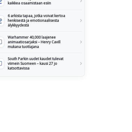
kaikkea osaamistaan esiin
6 arkista tapaa, jotka voivat kertoa
henkisestä ja emotionaalisesta
älykkyydestä
Warhammer 40,000 laajenee
animaatiosarjaksi – Henry Cavill
mukana tuottajana
South Parkin uudet kaudet tulevat
viimein Suomeen – kausi 27 jo
katsottavissa