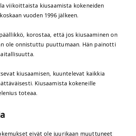
la viikoittaista kiusaamista kokeneiden
koskaan vuoden 1996 jälkeen.
päällikkö, korostaa, että jos kiusaaminen on
kään ole onnistuttu puuttumaan. Hän painotti
itallisuutta.
itsevat kiusaamisen, kuuntelevat kaikkia
ättäväisesti. Kiusaamista kokeneille
lenius toteaa.
ia
okemukset eivät ole juurikaan muuttuneet