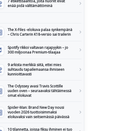
7 etikettisääntöä, joita nuoret eivät
enää pidä välttämättöminä
The X-Files -elokuva palaa synkempänä
– Chris Carterin K18-versio sai trailerin
Spotify rikkoi valtavan rajapyykin – jo
300 miljoonaa Premium-tilaajaa
9 arkista merkkiä siitä, ettei mies
suhtaudu tapailemaansa ihmiseen
kunnioittavasti
The Odyssey avasi Travis Scottille
uuden oven – seuraavaksi tähtäimessä
omat elokuvat
Spider-Man: Brand New Day nousi
vuoden 2026 tuottoisimmaksi
elokuvaksi vain seitsemässä päivässä
10 tilannetta, joissa fiksu ihminen ei tuo