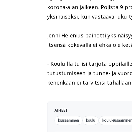
korona-ajan jälkeen. Pojista 9 p
yksinäiseksi, kun vastaava luku ty
Jenni Helenius painotti yksinäisy
itsensä kokevalla ei ehkä ole ket
- Kouluilla tulisi tarjota oppilai
tutustumiseen ja tunne- ja vuoro
kenenkään ei tarvitsisi tahallaan
AIHEET
kiusaaminen
koulu
koulukiusaamine