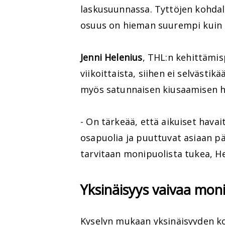
laskusuunnassa. Tyttöjen kohdal
osuus on hieman suurempi kuin 
Jenni Helenius
, THL:n kehittämis
viikoittaista, siihen ei selvästi
myös satunnaisen kiusaamisen ha
- On tärkeää, että aikuiset hava
osapuolia ja puuttuvat asiaan pä
tarvitaan monipuolista tukea, He
Yksinäisyys vaivaa mon
Kyselyn mukaan yksinäisyyden k