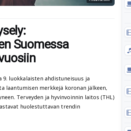
sely:
nen Suomessa
vuosiin
 9. luokkalaisten ahdistuneisuus ja
ta laantumisen merkkejä koronan jälkeen,
yneen. Terveyden ja hyvinvoinnin laitos (THL)
ljastavat huolestuttavan trendin