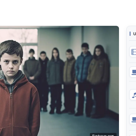
U
Findance.com