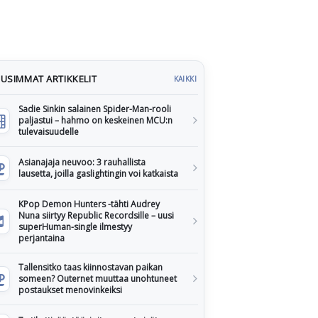
USIMMAT ARTIKKELIT
KAIKKI
Sadie Sinkin salainen Spider-Man-rooli
paljastui – hahmo on keskeinen MCU:n
tulevaisuudelle
Asianajaja neuvoo: 3 rauhallista
lausetta, joilla gaslightingin voi katkaista
KPop Demon Hunters -tähti Audrey
Nuna siirtyy Republic Recordsille – uusi
superHuman-single ilmestyy
perjantaina
Tallensitko taas kiinnostavan paikan
someen? Outernet muuttaa unohtuneet
postaukset menovinkeiksi