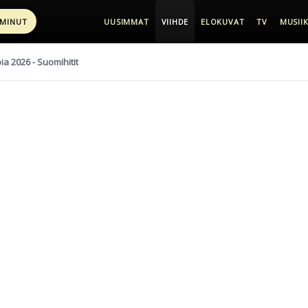
 MINUT
UUSIMMAT
VIIHDE
ELOKUVAT
TV
MUSIIK
pia 2026 - Suomihitit