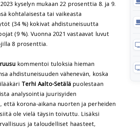
2023 kyselyn mukaan 22 prosenttia 8. ja 9.
sä kohtalaisesta tai vaikeasta
tytöt (34 %) kokivat ahdistuneisuutta
ojat (9 %). Vuonna 2021 vastaavat luvut
jilla 8 prosenttia.
iruusu
kommentoi tuloksia hieman
ensa ahdistuneisuuden vähenevän, koska
lilääkäri
Terhi Aalto-Setälä
puolestaan
ista analysointia juurisyiden
 että korona-aikana nuorten ja perheiden
iitä ole vielä täysin toivuttu. Lisäksi
vallisuus ja taloudelliset haasteet,