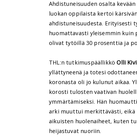
Ahdistuneisuuden osalta kevään 
luokan oppilaista kertoi kärsivän
ahdistuneisuudesta. Erityisesti 
huomattavasti yleisemmin kuin p
olivat tytöillä 30 prosenttia ja po
THL:n tutkimuspäällikkö
Olli Kiv
yllättyneenä ja totesi odottane
koronasta oli jo kulunut aikaa. Y
korosti tulosten vaativan huolell
ymmärtämiseksi. Hän huomautti,
arki muuttui merkittävästi, eikä s
aikuisten huolenaiheet, kuten tur
heijastuvat nuoriin.