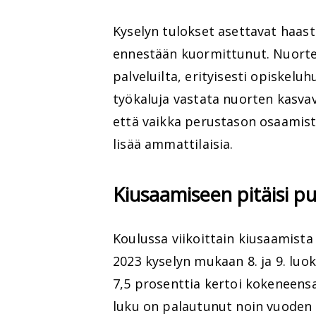
Kyselyn tulokset asettavat haaste
ennestään kuormittunut. Nuorten
palveluilta, erityisesti opiskeluhu
työkaluja vastata nuorten kasvav
että vaikka perustason osaamista
lisää ammattilaisia.
Kiusaamiseen pitäisi p
Koulussa viikoittain kiusaamist
2023 kyselyn mukaan 8. ja 9. luok
7,5 prosenttia kertoi kokeneensa
luku on palautunut noin vuoden 