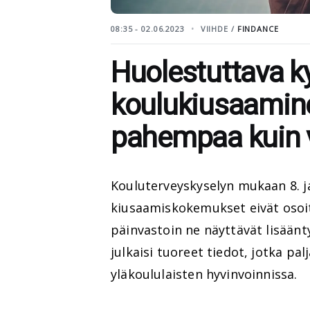
08:35 - 02.06.2023
VIIHDE /
FINDANCE
Huolestuttava ky
koulukiusaami
pahempaa kuin 
Kouluterveyskyselyn mukaan 8. ja
kiusaamiskokemukset eivät osoi
päinvastoin ne näyttävät lisäänt
julkaisi tuoreet tiedot, jotka pa
yläkoululaisten hyvinvoinnissa.