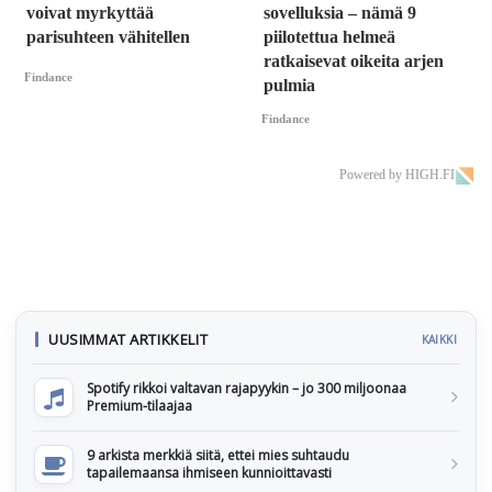
voivat myrkyttää
sovelluksia – nämä 9
parisuhteen vähitellen
piilotettua helmeä
ratkaisevat oikeita arjen
Findance
pulmia
Findance
Powered by HIGH.FI
UUSIMMAT ARTIKKELIT
KAIKKI
Spotify rikkoi valtavan rajapyykin – jo 300 miljoonaa
Premium-tilaajaa
9 arkista merkkiä siitä, ettei mies suhtaudu
tapailemaansa ihmiseen kunnioittavasti