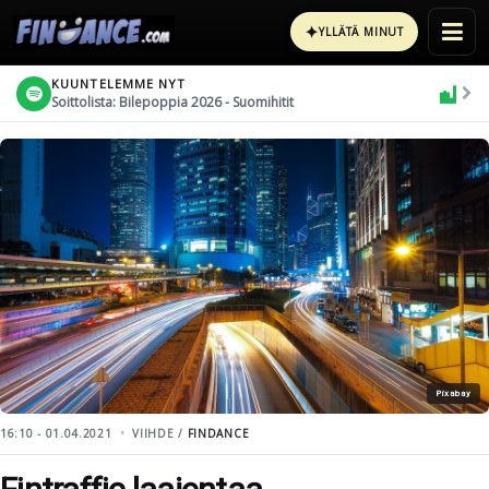
✦
YLLÄTÄ MINUT
KUUNTELEMME NYT
Soittolista: Bilepoppia 2026 - Suomihitit
Pixabay
16:10 - 01.04.2021
VIIHDE /
FINDANCE