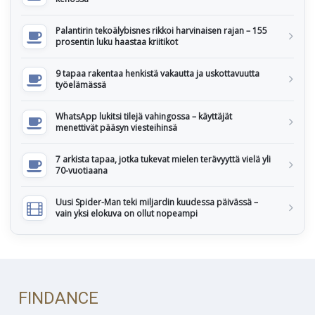
Palantirin tekoälybisnes rikkoi harvinaisen rajan – 155
prosentin luku haastaa kriitikot
9 tapaa rakentaa henkistä vakautta ja uskottavuutta
työelämässä
WhatsApp lukitsi tilejä vahingossa – käyttäjät
menettivät pääsyn viesteihinsä
7 arkista tapaa, jotka tukevat mielen terävyyttä vielä yli
70-vuotiaana
Uusi Spider-Man teki miljardin kuudessa päivässä –
vain yksi elokuva on ollut nopeampi
FINDANCE