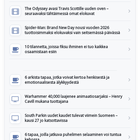
The Odyssey avasi Travis Scottille uuden oven –
seuraavaksi tähtäimessä omat elokuvat
Spider-Man: Brand New Day nousi vuoden 2026
tuottoisimmaksi elokuvaksi vain seitsemässä päivässä
10 tilannetta, joissa fiksu ihminen ei tuo kaikkea
osaamistaan esiin
6 arkista tapaa, jotka voivat kertoa henkisestä ja
emotionaalisesta älykkyydestä
Warhammer 40,000 laajenee animaatiosarjaksi – Henry
Cavill mukana tuottajana
South Parkin uudet kaudet tulevat viimein Suomeen –
kausi 27 jo katsottavissa
6 tapaa, joilla jatkuva puhelimen selaaminen voi tuntua
kehossa