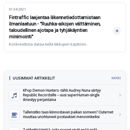
01.04.2021
Fintraffic laajentaa liikennetiedottamistaan
ilmanlaatuun - "Ruuhka-aikojen välttäminen,
taloudellinen ajotapa ja tyhjäkäyntien
minimointi"
Konkreettista dataa tiellä liikkujien käyttöön.
UUSIMMAT ARTIKKELIT
KAIKKI
KPop Demon Hunters -tähti Audrey Nuna siirtyy
Republic Recordsille – uusi superHuman-single
ilmestyy perjantaina
Tallensitko taas kiinnostavan paikan someen? Outernet
muuttaa unohtuneet postaukset menovinkeiksi
7 etikettisääntöä, joita nuoret eivät enää pidä