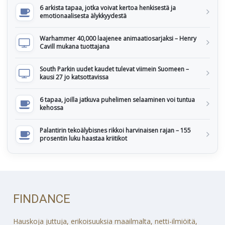
6 arkista tapaa, jotka voivat kertoa henkisestä ja
emotionaalisesta älykkyydestä
Warhammer 40,000 laajenee animaatiosarjaksi – Henry
Cavill mukana tuottajana
South Parkin uudet kaudet tulevat viimein Suomeen –
kausi 27 jo katsottavissa
6 tapaa, joilla jatkuva puhelimen selaaminen voi tuntua
kehossa
Palantirin tekoälybisnes rikkoi harvinaisen rajan – 155
prosentin luku haastaa kriitikot
FINDANCE
Hauskoja juttuja, erikoisuuksia maailmalta, netti-ilmiöitä,