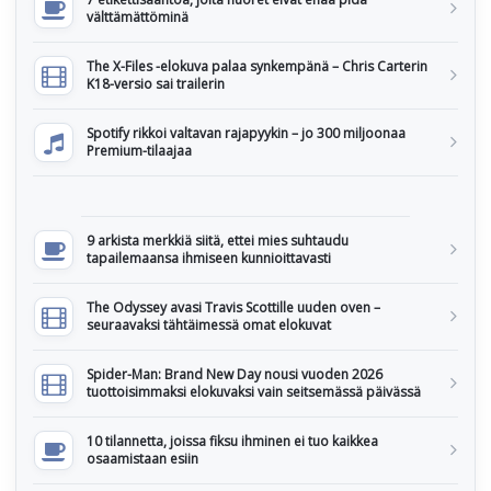
välttämättöminä
The X-Files -elokuva palaa synkempänä – Chris Carterin
K18-versio sai trailerin
Spotify rikkoi valtavan rajapyykin – jo 300 miljoonaa
Premium-tilaajaa
9 arkista merkkiä siitä, ettei mies suhtaudu
tapailemaansa ihmiseen kunnioittavasti
The Odyssey avasi Travis Scottille uuden oven –
seuraavaksi tähtäimessä omat elokuvat
Spider-Man: Brand New Day nousi vuoden 2026
tuottoisimmaksi elokuvaksi vain seitsemässä päivässä
10 tilannetta, joissa fiksu ihminen ei tuo kaikkea
osaamistaan esiin