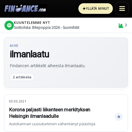
✦
YLLÄTÄ MINUT
KUUNTELEMME NYT
Soittolista: Bilepoppia 2026 - Suomihitit
AIHE
ilmanlaatu
Findancen artikkelit aiheesta ilmanlaatu.
2 artikkelia
03.05.2021
Korona paljasti liikenteen merkityksen
Helsingin ilmanlaadulle
Autokannan uusiutuminen vähentänyt päästöjä.