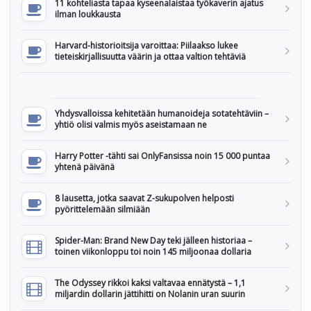
11 kohteliasta tapaa kyseenalaistaa työkaverin ajatus
ilman loukkausta
Harvard-historioitsija varoittaa: Piilaakso lukee
tieteiskirjallisuutta väärin ja ottaa valtion tehtäviä
Yhdysvalloissa kehitetään humanoideja sotatehtäviin –
yhtiö olisi valmis myös aseistamaan ne
Harry Potter -tähti sai OnlyFansissa noin 15 000 puntaa
yhtenä päivänä
8 lausetta, jotka saavat Z-sukupolven helposti
pyörittelemään silmiään
Spider-Man: Brand New Day teki jälleen historiaa –
toinen viikonloppu toi noin 145 miljoonaa dollaria
The Odyssey rikkoi kaksi valtavaa ennätystä – 1,1
miljardin dollarin jättihitti on Nolanin uran suurin