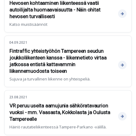
Hevosen kohtaaminen liikenteessä vaatii
autoilijalta huomaavaisuutta - Näin ohitat
hevosen turvallisesti
Katso muistisäännöt
04.09.2021
Fintraffic yhteistyöhön Tampereen seudun
joukkoliikenteen kanssa - liikennetieto virtaa
jatkossa entistä kattavammin
liikennemuodosta toiseen
Sujuva ja turvallinen liikenne on yhteispeliä.
23.08.2021
VR peruu useita aamujunia sähköratavaurion
vuoksi - mm. Vaasasta, Kokkolasta ja Oulusta
Tampereelle
Häiriö rautatieliikenteessä Tampere-Parkano -välillä.