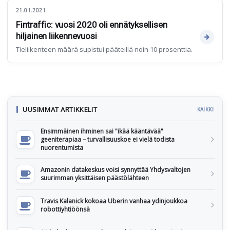
21.01.2021
Fintraffic: vuosi 2020 oli ennätyksellisen
hiljainen liikennevuosi
Tieliikenteen määrä supistui pääteillä noin 10 prosenttia.
UUSIMMAT ARTIKKELIT
KAIKKI
Ensimmäinen ihminen sai "ikää kääntävää"
geeniterapiaa – turvallisuuskoe ei vielä todista
nuorentumista
Amazonin datakeskus voisi synnyttää Yhdysvaltojen
suurimman yksittäisen päästölähteen
Travis Kalanick kokoaa Uberin vanhaa ydinjoukkoa
robottiyhtiöönsä