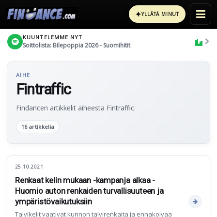
✦
YLLÄTÄ MINUT
KUUNTELEMME NYT
Soittolista: Bilepoppia 2026 - Suomihitit
AIHE
Fintraffic
Findancen artikkelit aiheesta Fintraffic.
16 artikkelia
25.10.2021
Renkaat kelin mukaan -kampanja alkaa -
Huomio auton renkaiden turvallisuuteen ja
ympäristövaikutuksiin
Talvikelit vaativat kunnon talvirenkaita ja ennakoivaa