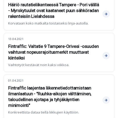
Häiriö rautatieliikenteessä Tampere - Pori välillä
- Myrskytuulet ovat kaataneet puun sähköradan
rakenteisiin Lielahdessa
Korvataan koko matkalta toistaiseksi linja-autoilla.
13.04.2021
Fintraffic: Valtatie 9 Tampere-Orivesi -osuuden
vaihtuvat nopeusrajoitusmerkit muuttuvat
kiinteiksi
Vaihtotyöt kestävät noin kaksi viikkoa.
01.04.2021
Fintraffic laajentaa liikennetiedottamistaan
ilmanlaatuun - "Ruuhka-aikojen välttäminen,
taloudellinen ajotapa ja tyhjäkäyntien
minimointi"
Konkreettista dataa tiellä liikkujien käyttöön.