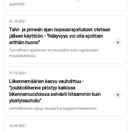
ajamista.
21.10.2021
Talvi- ja pimeän ajan nopeusrajoitukset otetaan
jälleen käyttöön - "Näkyvyys voi olla ajoittain
erittäin huono"
Turvallinen ajaminen on muutakin kuin rajoitusten
noudattamista.
17.10.2021
Liikennemäärien kasvu vauhdittuu -
"joukkoliikenne piristyy kaikissa
liikennemuodoissa selvästi hitaammin kuin
yksityisautoilu"
Lentoliikenne elpyy muuta Eurooppaa hitaammin.
12.09.2021