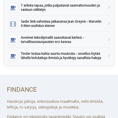
7 arkista tapaa, jotka paljastavat saamattomuuden ja
vastuun välttelyn
Sadie Sink vahvistaa jatkavansa Jean Greynä – Marvelin
X-Men-uudistus etenee
Avoimet tekoälymallit saavuttavat kärkeä –
turvallisuussuojausten ero kasvaa
Tinder testaa kahta suurta muutosta – sovellus löytää
lähellä kohdattuja ihmisiä ja hyväksyy sanallisia hakuja
FINDANCE
Hauskoja juttuja, erikoisuuksia maailmalta, netti-ilmiöitä,
leffoja, tv-sarjoja, videopelejä ja musiikkia.
Findance on rekisteröity tavaramerkki. Sivusto voi sisältää