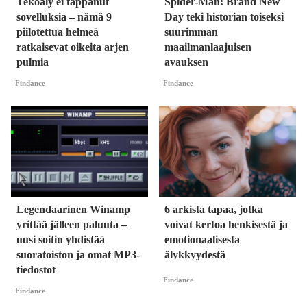
Tekoäly ei tappanut
Spider-Man: Brand New
sovelluksia – nämä 9
Day teki historian toiseksi
piilotettua helmeä
suurimman
ratkaisevat oikeita arjen
maailmanlaajuisen
pulmia
avauksen
Findance
Findance
Legendaarinen Winamp
6 arkista tapaa, jotka
yrittää jälleen paluuta –
voivat kertoa henkisestä ja
uusi soitin yhdistää
emotionaalisesta
suoratoiston ja omat MP3-
älykkyydestä
tiedostot
Findance
Findance