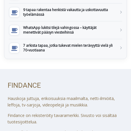
9 tapaa rakentaa henkistä vakautta ja uskottavuutta
työelämässä
WhatsApp lukitsi tilejä vahingossa – käyttäjät
menettivät pääsyn viesteihinsä
7 arkista tapaa, jotka tukevat mielen terävyyttä vielä yli
70-vuotiaana
FINDANCE
Hauskoja juttuja, erikoisuuksia maailmalta, netti-ilmiöitä,
leffoja, tv-sarjoja, videopelejä ja musiikkia.
Findance on rekisteröity tavaramerkki. Sivusto voi sisältää
tuotesijoittelua.