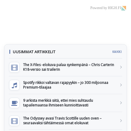
Powered by HIGH.FI
UUSIMMAT ARTIKKELIT
KAIKKI
The X-Files -elokuva palaa synkempänä – Chris Carterin
K18-versio sai trailerin
Spotify rikkoi valtavan rajapyykin – jo 300 miljoonaa
Premium-tilaajaa
9 arkista merkkiä siitä, ettei mies suhtaudu
tapailemaansa ihmiseen kunnioittavasti
The Odyssey avasi Travis Scottille uuden oven –
seuraavaksi tähtäimessä omat elokuvat