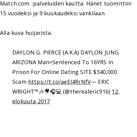
Match.com -palveluiden kautta. Hänet tuomittiin
15 vuodeksi ja 9 kuukaudeksi vankilaan.
Alla kuva huijarista.
DAYLON G. PIERCE (A.K.A) DAYLON JUNG
ARIZONA Man>Sentenced To 16YRS In
Prison For Online Dating SITE $340,000
Scam
https://t.co/aeEI4RrNfV
— ERIC
WRIGHT™🎶🎥🎧💻 (@therealeric916)
12.
elokuuta 2017