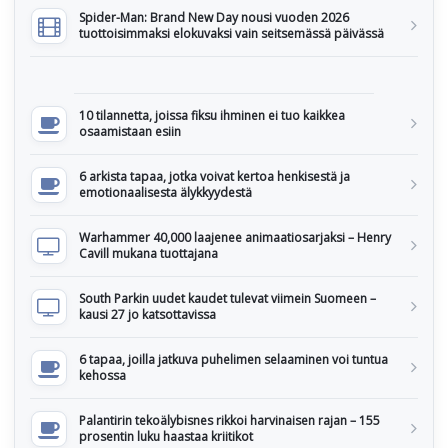
Spider-Man: Brand New Day nousi vuoden 2026
tuottoisimmaksi elokuvaksi vain seitsemässä päivässä
10 tilannetta, joissa fiksu ihminen ei tuo kaikkea
osaamistaan esiin
6 arkista tapaa, jotka voivat kertoa henkisestä ja
emotionaalisesta älykkyydestä
Warhammer 40,000 laajenee animaatiosarjaksi – Henry
Cavill mukana tuottajana
South Parkin uudet kaudet tulevat viimein Suomeen –
kausi 27 jo katsottavissa
6 tapaa, joilla jatkuva puhelimen selaaminen voi tuntua
kehossa
Palantirin tekoälybisnes rikkoi harvinaisen rajan – 155
prosentin luku haastaa kriitikot