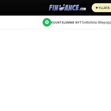
✦
YLLÄTÄ
Soittolista: Bilepop
KUUNTELEMME NYT