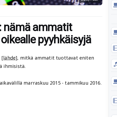
a: nämä ammatit
 oikealle pyyhkäisyjä
n
[lähde]
, mitkä ammatit tuottavat eniten
ä ihmisistä.
a aikavälillä marraskuu 2015 - tammikuu 2016.