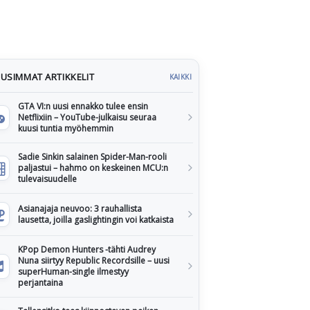
USIMMAT ARTIKKELIT
KAIKKI
GTA VI:n uusi ennakko tulee ensin
Netflixiin – YouTube-julkaisu seuraa
kuusi tuntia myöhemmin
Sadie Sinkin salainen Spider-Man-rooli
paljastui – hahmo on keskeinen MCU:n
tulevaisuudelle
Asianajaja neuvoo: 3 rauhallista
lausetta, joilla gaslightingin voi katkaista
KPop Demon Hunters -tähti Audrey
Nuna siirtyy Republic Recordsille – uusi
superHuman-single ilmestyy
perjantaina