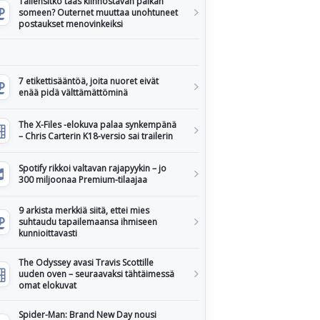
Tallensitko taas kiinnostavan paikan
someen? Outernet muuttaa unohtuneet
postaukset menovinkeiksi
7 etikettisääntöä, joita nuoret eivät
enää pidä välttämättöminä
The X-Files -elokuva palaa synkempänä
– Chris Carterin K18-versio sai trailerin
Spotify rikkoi valtavan rajapyykin – jo
300 miljoonaa Premium-tilaajaa
9 arkista merkkiä siitä, ettei mies
suhtaudu tapailemaansa ihmiseen
kunnioittavasti
The Odyssey avasi Travis Scottille
uuden oven – seuraavaksi tähtäimessä
omat elokuvat
Spider-Man: Brand New Day nousi