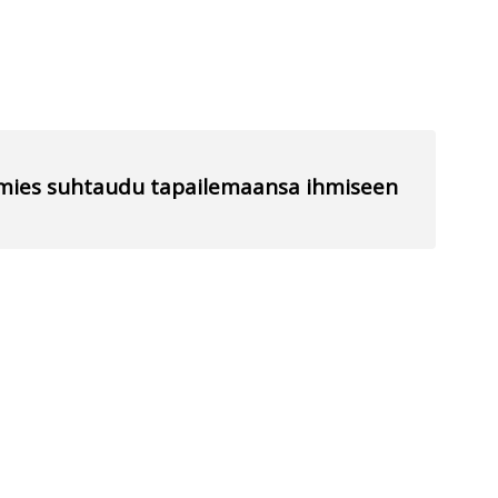
ei mies suhtaudu tapailemaansa ihmiseen