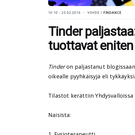
10:10 - 25.02.2016
VIIHDE /
FINDANCE
Tinder paljasta
tuottavat eniten
Tinder
on paljastanut blogissaa
oikealle pyyhkäisyjä eli tykkäyksi
Tilastot kerättiin Yhdysvalloiss
Naisista:
1. Fysioterapeutti