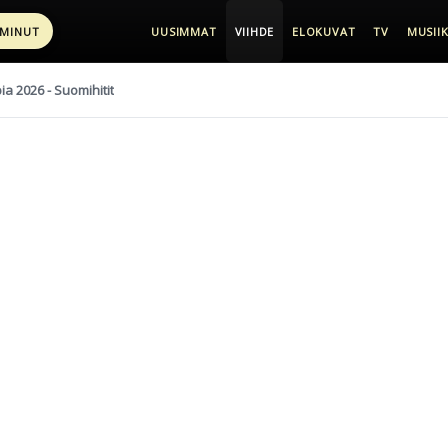
 MINUT
UUSIMMAT
VIIHDE
ELOKUVAT
TV
MUSIIK
pia 2026 - Suomihitit