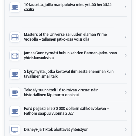
10 lausetta, joilla manipuloiva mies yrittää herättää
sääliä
Masters of the Universe sai uuden elämän Prime
Videolla – tällainen jatko-osa voisi olla
James Gunn tyrmäsi huhun kahden Batman-jatko-osan
yhteiskuvauksista
5 kysymystä, jotka kertovat ihmisestä enemmän kuin
tavallinen small talk
Tekoäly suunnitteli 16 toimivaa virusta: näin
historiallinen läpimurto onnistui
Ford paljasti alle 30 000 dollarin sähköavolavan –
Fathom saapuu vuonna 2027
Disney+ ja Tiktok aloittavat yhteistyön