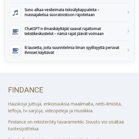
Suno alkaa vesileimata tekoälykappaleita –
massajakelua suoratoistoon rajoitetaan
ChatGPT:n ilmaiskäyttäjät saavat rajattomat
tekstikeskustelut – nämä rajat jäävät voimaan
8 lausetta, joita suunnitelmia ilman syyllisyyttä peruvat
ihmiset käyttävät
FINDANCE
Hauskoja juttuja, erikoisuuksia maailmalta, netti-ilmiöitä,
leffoja, tv-sarjoja, videopelejä ja musiikkia.
Findance on rekisteröity tavaramerkki. Sivusto voi sisältää
tuotesijoittelua.