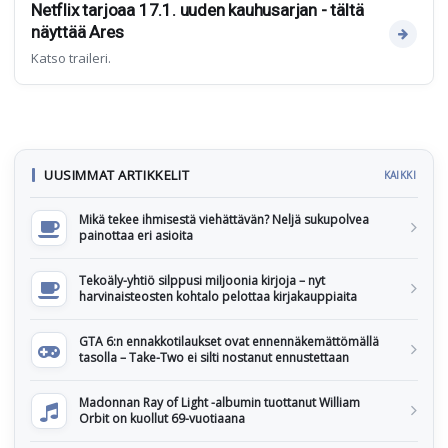
Netflix tarjoaa 17.1. uuden kauhusarjan - tältä
näyttää Ares
Katso traileri.
UUSIMMAT ARTIKKELIT
KAIKKI
Mikä tekee ihmisestä viehättävän? Neljä sukupolvea
painottaa eri asioita
Tekoäly-yhtiö silppusi miljoonia kirjoja – nyt
harvinaisteosten kohtalo pelottaa kirjakauppiaita
GTA 6:n ennakkotilaukset ovat ennennäkemättömällä
tasolla – Take-Two ei silti nostanut ennustettaan
Madonnan Ray of Light -albumin tuottanut William
Orbit on kuollut 69-vuotiaana