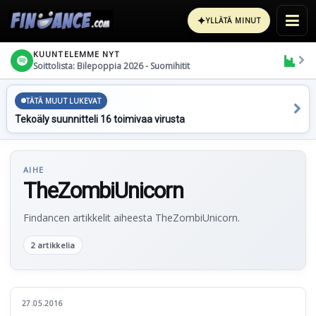
✦
YLLÄTÄ MINUT
KUUNTELEMME NYT
Soittolista: Bilepoppia 2026 - Suomihitit
TÄTÄ MUUT LUKEVAT
Tekoäly suunnitteli 16 toimivaa virusta
AIHE
TheZombiUnicorn
Findancen artikkelit aiheesta TheZombiUnicorn.
2 artikkelia
27.05.2016