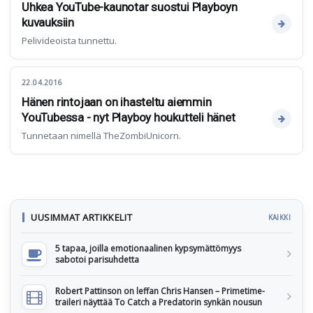
Uhkea YouTube-kaunotar suostui Playboyn
kuvauksiin
Pelivideoista tunnettu.
22.04.2016
Hänen rintojaan on ihasteltu aiemmin
YouTubessa - nyt Playboy houkutteli hänet
Tunnetaan nimellä TheZombiUnicorn.
UUSIMMAT ARTIKKELIT
KAIKKI
5 tapaa, joilla emotionaalinen kypsymättömyys
sabotoi parisuhdetta
Robert Pattinson on leffan Chris Hansen – Primetime-
traileri näyttää To Catch a Predatorin synkän nousun