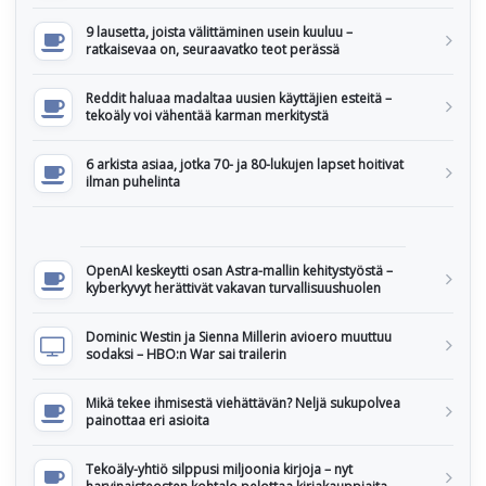
9 lausetta, joista välittäminen usein kuuluu –
ratkaisevaa on, seuraavatko teot perässä
Reddit haluaa madaltaa uusien käyttäjien esteitä –
tekoäly voi vähentää karman merkitystä
6 arkista asiaa, jotka 70- ja 80-lukujen lapset hoitivat
ilman puhelinta
OpenAI keskeytti osan Astra-mallin kehitystyöstä –
kyberkyvyt herättivät vakavan turvallisuushuolen
Dominic Westin ja Sienna Millerin avioero muuttuu
sodaksi – HBO:n War sai trailerin
Mikä tekee ihmisestä viehättävän? Neljä sukupolvea
painottaa eri asioita
Tekoäly-yhtiö silppusi miljoonia kirjoja – nyt