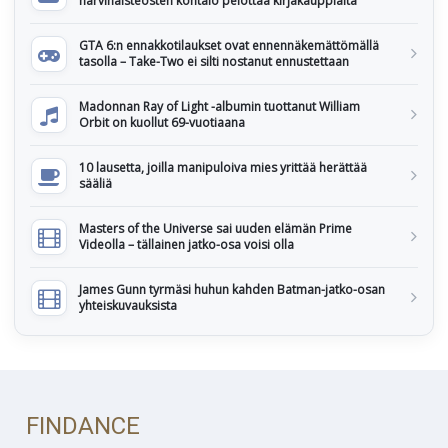
harvinaisteosten kohtalo pelottaa kirjakauppiaita
GTA 6:n ennakkotilaukset ovat ennennäkemättömällä
tasolla – Take-Two ei silti nostanut ennustettaan
Madonnan Ray of Light -albumin tuottanut William
Orbit on kuollut 69-vuotiaana
10 lausetta, joilla manipuloiva mies yrittää herättää
sääliä
Masters of the Universe sai uuden elämän Prime
Videolla – tällainen jatko-osa voisi olla
James Gunn tyrmäsi huhun kahden Batman-jatko-osan
yhteiskuvauksista
FINDANCE