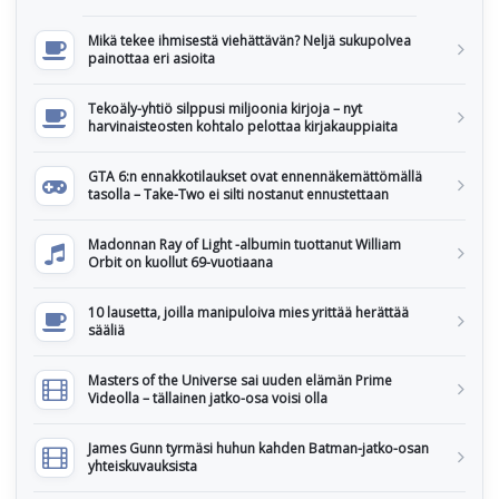
Mikä tekee ihmisestä viehättävän? Neljä sukupolvea
painottaa eri asioita
Tekoäly-yhtiö silppusi miljoonia kirjoja – nyt
harvinaisteosten kohtalo pelottaa kirjakauppiaita
GTA 6:n ennakkotilaukset ovat ennennäkemättömällä
tasolla – Take-Two ei silti nostanut ennustettaan
Madonnan Ray of Light -albumin tuottanut William
Orbit on kuollut 69-vuotiaana
10 lausetta, joilla manipuloiva mies yrittää herättää
sääliä
Masters of the Universe sai uuden elämän Prime
Videolla – tällainen jatko-osa voisi olla
James Gunn tyrmäsi huhun kahden Batman-jatko-osan
yhteiskuvauksista