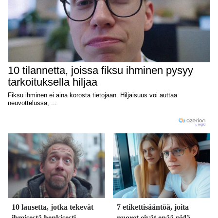
10 lausetta, jotka tekevät
7 etikettisääntöä, joita
ihmisestä henkisesti
nuoret eivät enää pidä