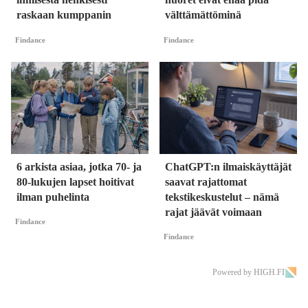
raskaan kumppanin
välttämättöminä
Findance
Findance
6 arkista asiaa, jotka 70- ja
ChatGPT:n ilmaiskäyttäjät
80-lukujen lapset hoitivat
saavat rajattomat
ilman puhelinta
tekstikeskustelut – nämä
rajat jäävät voimaan
Findance
Findance
Powered by HIGH.FI