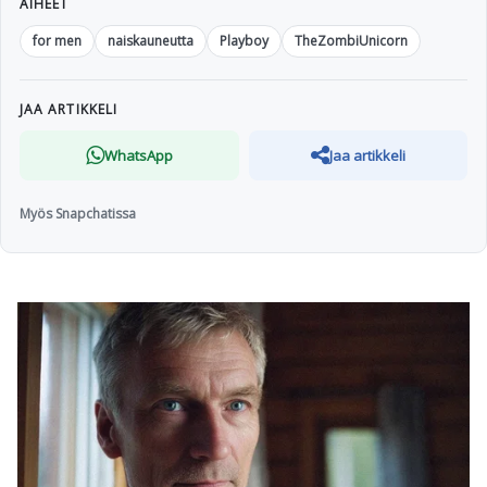
AIHEET
for men
naiskauneutta
Playboy
TheZombiUnicorn
JAA ARTIKKELI
WhatsApp
Jaa artikkeli
Myös Snapchatissa