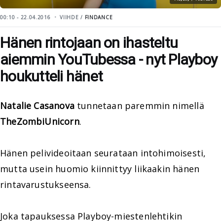
00:10 - 22.04.2016
VIIHDE /
FINDANCE
Hänen rintojaan on ihasteltu
aiemmin YouTubessa - nyt Playboy
houkutteli hänet
Natalie Casanova
tunnetaan paremmin nimellä
TheZombiUnicorn
.
Hänen pelivideoitaan seurataan intohimoisesti,
mutta usein huomio kiinnittyy liikaakin hänen
rintavarustukseensa.
Joka tapauksessa Playboy-miestenlehtikin