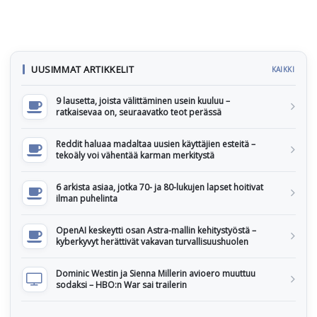
UUSIMMAT ARTIKKELIT
KAIKKI
9 lausetta, joista välittäminen usein kuuluu –
ratkaisevaa on, seuraavatko teot perässä
Reddit haluaa madaltaa uusien käyttäjien esteitä –
tekoäly voi vähentää karman merkitystä
6 arkista asiaa, jotka 70- ja 80-lukujen lapset hoitivat
ilman puhelinta
OpenAI keskeytti osan Astra-mallin kehitystyöstä –
kyberkyvyt herättivät vakavan turvallisuushuolen
Dominic Westin ja Sienna Millerin avioero muuttuu
sodaksi – HBO:n War sai trailerin