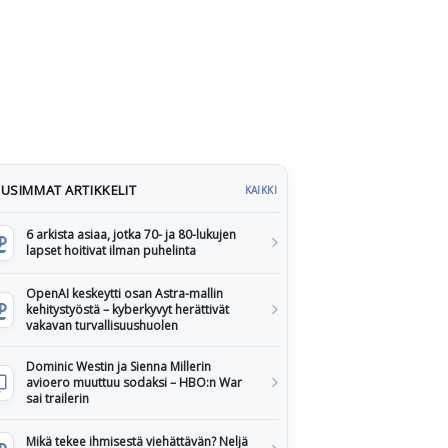
USIMMAT ARTIKKELIT
KAIKKI
6 arkista asiaa, jotka 70- ja 80-lukujen
lapset hoitivat ilman puhelinta
OpenAI keskeytti osan Astra-mallin
kehitystyöstä – kyberkyvyt herättivät
vakavan turvallisuushuolen
Dominic Westin ja Sienna Millerin
avioero muuttuu sodaksi – HBO:n War
sai trailerin
Mikä tekee ihmisestä viehättävän? Neljä