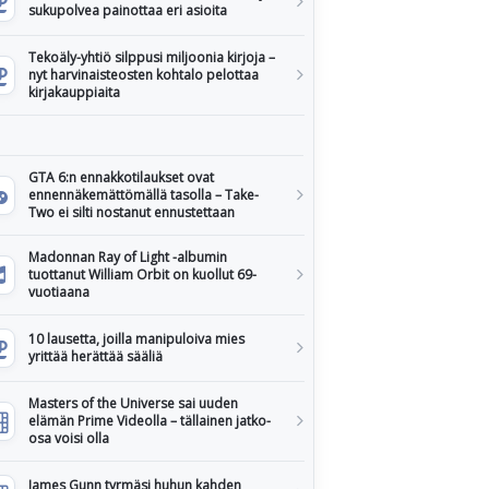
sukupolvea painottaa eri asioita
Tekoäly-yhtiö silppusi miljoonia kirjoja –
nyt harvinaisteosten kohtalo pelottaa
kirjakauppiaita
GTA 6:n ennakkotilaukset ovat
ennennäkemättömällä tasolla – Take-
Two ei silti nostanut ennustettaan
Madonnan Ray of Light -albumin
tuottanut William Orbit on kuollut 69-
vuotiaana
10 lausetta, joilla manipuloiva mies
yrittää herättää sääliä
Masters of the Universe sai uuden
elämän Prime Videolla – tällainen jatko-
osa voisi olla
James Gunn tyrmäsi huhun kahden