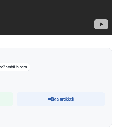
heZombiUnicorn
Jaa artikkeli