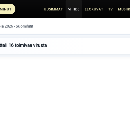
 MINUT
UUSIMMAT
VIIHDE
ELOKUVAT
TV
MUSIIK
pia 2026 - Suomihitit
teli 16 toimivaa virusta