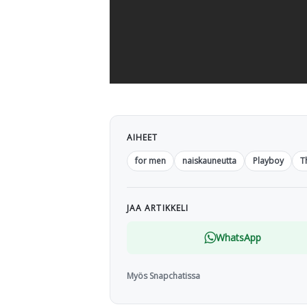
AIHEET
for men
naiskauneutta
Playboy
T
JAA ARTIKKELI
WhatsApp
Myös Snapchatissa