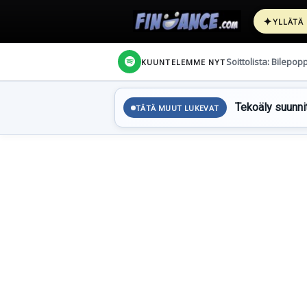
✦
YLLÄTÄ
Soittolista: Bilepop
KUUNTELEMME NYT
Tekoäly suunnit
TÄTÄ MUUT LUKEVAT