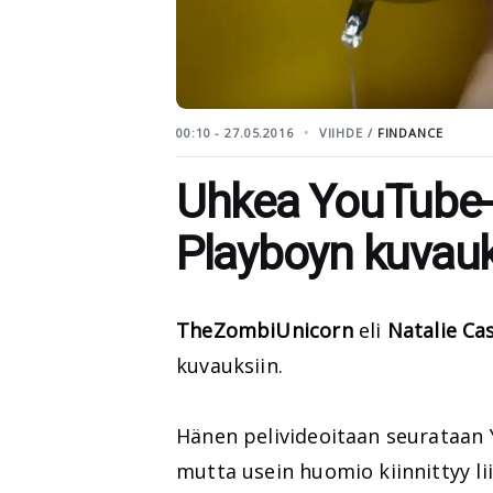
00:10 - 27.05.2016
VIIHDE /
FINDANCE
Uhkea YouTube-
Playboyn kuvauk
TheZombiUnicorn
eli
Natalie Ca
kuvauksiin.
Hänen pelivideoitaan seurataan 
mutta usein huomio kiinnittyy li