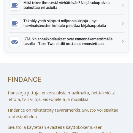
Mikä tekee ihmisestä viehättävän? Neljä sukupolvea
painottaa eri asioita
Tekoäly-yhtiö silppusi miljoonia kirjoja – nyt
harvinaisteosten kohtalo pelottaa kirjakauppiaita
GTA 6:n ennakkotilaukset ovat ennennäkemättömällä
tasolla – Take-Two ei silti nostanut ennustettaan
FINDANCE
Hauskoja juttuja, erikoisuuksia maailmalta, netti-ilmiöitä,
leffoja, tv-sarjoja, videopelejä ja musiikkia.
Findance on rekisteröity tavaramerkki. Sivusto voi sisältää
tuotesijoittelua.
Sivustolla käytetään evästeitä käyttökokemuksen