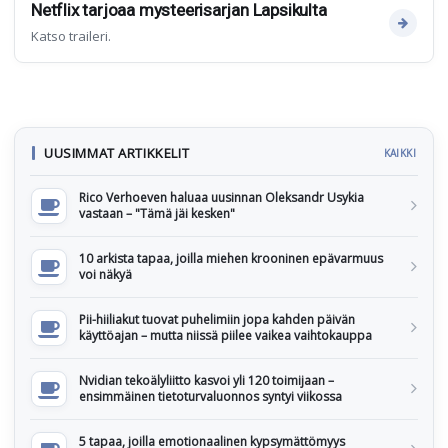
Netflix tarjoaa mysteerisarjan Lapsikulta
Katso traileri.
UUSIMMAT ARTIKKELIT
KAIKKI
Rico Verhoeven haluaa uusinnan Oleksandr Usykia
vastaan – "Tämä jäi kesken"
10 arkista tapaa, joilla miehen krooninen epävarmuus
voi näkyä
Pii-hiiliakut tuovat puhelimiin jopa kahden päivän
käyttöajan – mutta niissä piilee vaikea vaihtokauppa
Nvidian tekoälyliitto kasvoi yli 120 toimijaan –
ensimmäinen tietoturvaluonnos syntyi viikossa
5 tapaa, joilla emotionaalinen kypsymättömyys