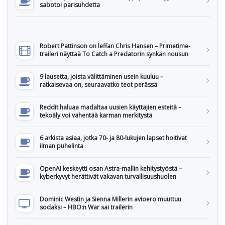
sabotoi parisuhdetta
Robert Pattinson on leffan Chris Hansen – Primetime-
traileri näyttää To Catch a Predatorin synkän nousun
9 lausetta, joista välittäminen usein kuuluu –
ratkaisevaa on, seuraavatko teot perässä
Reddit haluaa madaltaa uusien käyttäjien esteitä –
tekoäly voi vähentää karman merkitystä
6 arkista asiaa, jotka 70- ja 80-lukujen lapset hoitivat
ilman puhelinta
OpenAI keskeytti osan Astra-mallin kehitystyöstä –
kyberkyvyt herättivät vakavan turvallisuushuolen
Dominic Westin ja Sienna Millerin avioero muuttuu
sodaksi – HBO:n War sai trailerin