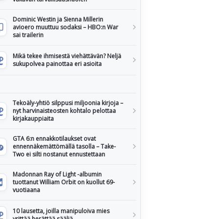
Dominic Westin ja Sienna Millerin
avioero muuttuu sodaksi – HBO:n War
sai trailerin
Mikä tekee ihmisestä viehättävän? Neljä
sukupolvea painottaa eri asioita
Tekoäly-yhtiö silppusi miljoonia kirjoja –
nyt harvinaisteosten kohtalo pelottaa
kirjakauppiaita
GTA 6:n ennakkotilaukset ovat
ennennäkemättömällä tasolla – Take-
Two ei silti nostanut ennustettaan
Madonnan Ray of Light -albumin
tuottanut William Orbit on kuollut 69-
vuotiaana
10 lausetta, joilla manipuloiva mies
yrittää herättää sääliä