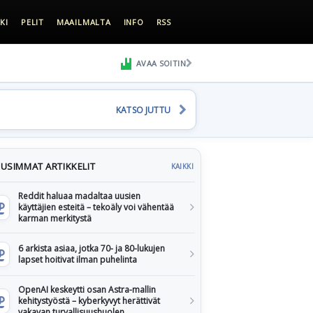
KI
PELIT
MAAILMALTA
INFO
RSS
AVAA SOITIN
KATSO JUTTU
USIMMAT ARTIKKELIT
KAIKKI
Reddit haluaa madaltaa uusien
käyttäjien esteitä – tekoäly voi vähentää
karman merkitystä
6 arkista asiaa, jotka 70- ja 80-lukujen
lapset hoitivat ilman puhelinta
OpenAI keskeytti osan Astra-mallin
kehitystyöstä – kyberkyvyt herättivät
vakavan turvallisuushuolen