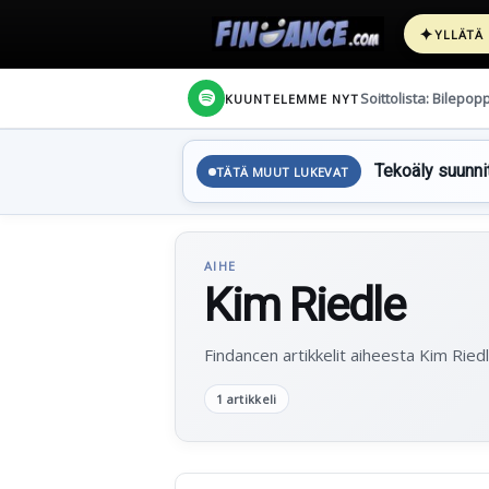
✦
YLLÄTÄ
Soittolista: Bilepop
KUUNTELEMME NYT
Tekoäly suunnit
TÄTÄ MUUT LUKEVAT
AIHE
Kim Riedle
Findancen artikkelit aiheesta Kim Riedl
1 artikkeli