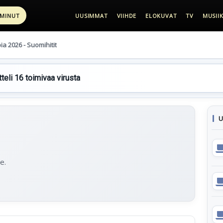
 MINUT
UUSIMMAT
VIIHDE
ELOKUVAT
TV
MUSIIK
pia 2026 - Suomihitit
teli 16 toimivaa virusta
U
e.