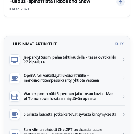
Furious -spinoffista Hobbs and Shaw
Katso kuva.
UUSIMMAT ARTIKKELIT
KAIKKI
Jeopardy! Suomi palaa tähtikaudella – tässä ovat kaikki
27 kilpailijaa
OpenAI vei vaikuttajat luksusretriitille –
markkinointitempaus kääntyi yhtiötä vastaan
Warner-pomo näki Superman-jatko-osan kuvia – Man
of Tomorrowin luvataan näyttävän upealta
5 arkista lausetta, jotka kertovat syvästä kiintymyksestä
Sam Altman ehdotti ChatGPT-podcastia lasten