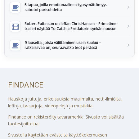
5 tapaa, joilla emotionaalinen kypsymättömyys
sabotoi parisuhdetta
Robert Pattinson on leffan Chris Hansen – Primetime-
traileri näyttää To Catch a Predatorin synkän nousun
9 lausetta, joista välittäminen usein kuuluu –
ratkaisevaa on, seuraavatko teot perässä
FINDANCE
Hauskoja juttuja, erikoisuuksia maailmalta, netti-ilmiöitä,
leffoja, tv-sarjoja, videopelejä ja musiikkia.
Findance on rekisteröity tavaramerkki. Sivusto voi sisältää
tuotesijoittelua.
Sivustolla käytetään evästeitä käyttökokemuksen