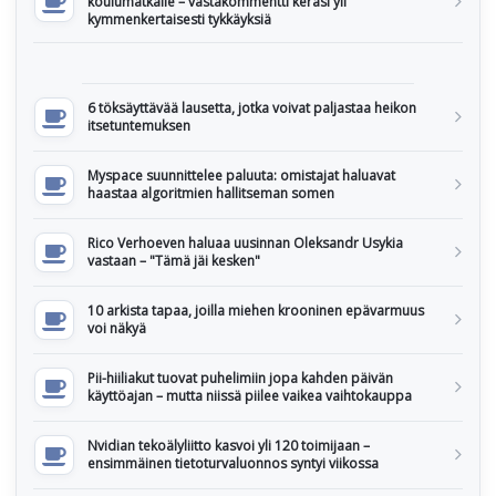
koulumatkalle – vastakommentti keräsi yli
kymmenkertaisesti tykkäyksiä
6 töksäyttävää lausetta, jotka voivat paljastaa heikon
itsetuntemuksen
Myspace suunnittelee paluuta: omistajat haluavat
haastaa algoritmien hallitseman somen
Rico Verhoeven haluaa uusinnan Oleksandr Usykia
vastaan – "Tämä jäi kesken"
10 arkista tapaa, joilla miehen krooninen epävarmuus
voi näkyä
Pii-hiiliakut tuovat puhelimiin jopa kahden päivän
käyttöajan – mutta niissä piilee vaikea vaihtokauppa
Nvidian tekoälyliitto kasvoi yli 120 toimijaan –
ensimmäinen tietoturvaluonnos syntyi viikossa