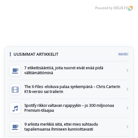
Powered by HIGH.FI
UUSIMMAT ARTIKKELIT
KAIKKI
7 etikettisääntöä, joita nuoret eivät enää pidä
välttämättöminä
The X-Files -elokuva palaa synkempänä – Chris Carterin
K18-versio sai trailerin
Spotify rikkoi valtavan rajapyykin – jo 300 miljoonaa
Premium-tilaajaa
9 arkista merkkiä siitä, ettei mies suhtaudu
tapailemaansa ihmiseen kunnioittavasti