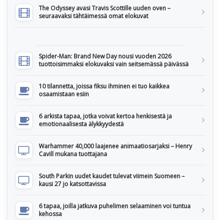
The Odyssey avasi Travis Scottille uuden oven –
seuraavaksi tähtäimessä omat elokuvat
Spider-Man: Brand New Day nousi vuoden 2026
tuottoisimmaksi elokuvaksi vain seitsemässä päivässä
10 tilannetta, joissa fiksu ihminen ei tuo kaikkea
osaamistaan esiin
6 arkista tapaa, jotka voivat kertoa henkisestä ja
emotionaalisesta älykkyydestä
Warhammer 40,000 laajenee animaatiosarjaksi – Henry
Cavill mukana tuottajana
South Parkin uudet kaudet tulevat viimein Suomeen –
kausi 27 jo katsottavissa
6 tapaa, joilla jatkuva puhelimen selaaminen voi tuntua
kehossa