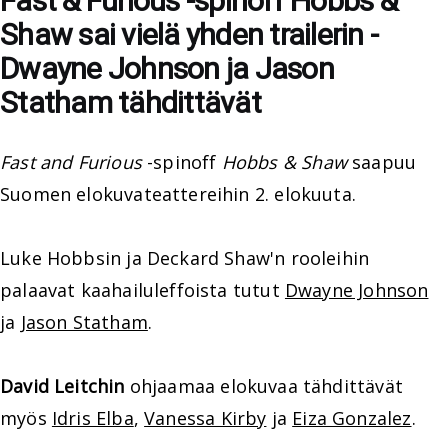
Fast & Furious -spinoff Hobbs &
Shaw sai vielä yhden trailerin -
Dwayne Johnson ja Jason
Statham tähdittävät
Fast and Furious
-spinoff
Hobbs & Shaw
saapuu
Suomen elokuvateattereihin 2. elokuuta.
Luke Hobbsin ja Deckard Shaw'n rooleihin
palaavat kaahailuleffoista tutut
Dwayne Johnson
ja
Jason Statham
.
David Leitchin
ohjaamaa elokuvaa tähdittävät
myös
Idris Elba
,
Vanessa Kirby
ja
Eiza Gonzalez
.