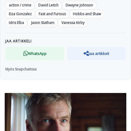
action / crime
David Leitch
Dwayne Johnson
Eiza Gonzalez
Fast and Furious
Hobbs and Shaw
Idris Elba
Jason Statham
Vanessa Kirby
JAA ARTIKKELI
WhatsApp
Jaa artikkeli
Myös Snapchatissa