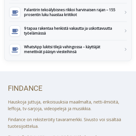
Palantirin tekoälybisnes rikkoi harvinaisen rajan – 155
prosentin luku haastaa kriitikot
9 tapaa rakentaa henkistä vakautta ja uskottavuutta
työelämässä
WhatsApp lukitsi tilejä vahingossa – käyttäjät
menettivät pääsyn viesteihinsä
FINDANCE
Hauskoja juttuja, erikoisuuksia maailmalta, netti-ilmiöitä,
leffoja, tv-sarjoja, videopelejä ja musiikkia.
Findance on rekisteröity tavaramerkki. Sivusto voi sisältää
tuotesijoittelua.