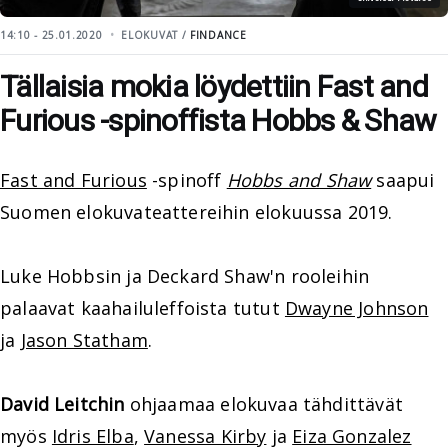
14:10 - 25.01.2020
ELOKUVAT /
FINDANCE
Tällaisia mokia löydettiin Fast and
Furious -spinoffista Hobbs & Shaw
Fast and Furious
-spinoff
Hobbs and Shaw
saapui
Suomen elokuvateattereihin elokuussa 2019.
Luke Hobbsin ja Deckard Shaw'n rooleihin
palaavat kaahailuleffoista tutut
Dwayne Johnson
ja
Jason Statham
.
David Leitchin
ohjaamaa elokuvaa tähdittävät
myös
Idris Elba
,
Vanessa Kirby
ja
Eiza Gonzalez