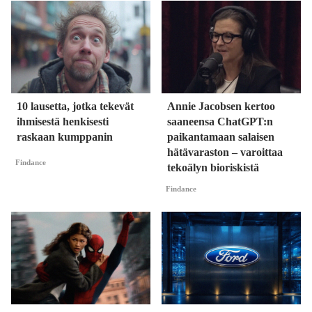
10 lausetta, jotka tekevät
Annie Jacobsen kertoo
ihmisestä henkisesti
saaneensa ChatGPT:n
raskaan kumppanin
paikantamaan salaisen
hätävaraston – varoittaa
Findance
tekoälyn bioriskistä
Findance