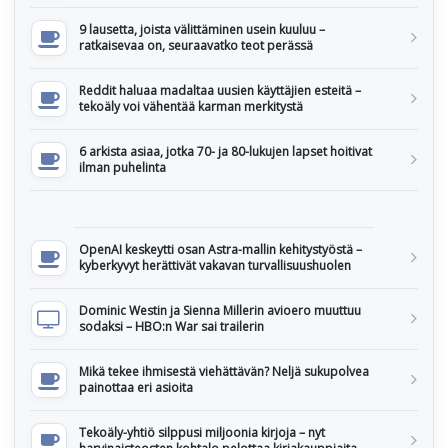
9 lausetta, joista välittäminen usein kuuluu –
ratkaisevaa on, seuraavatko teot perässä
Reddit haluaa madaltaa uusien käyttäjien esteitä –
tekoäly voi vähentää karman merkitystä
6 arkista asiaa, jotka 70- ja 80-lukujen lapset hoitivat
ilman puhelinta
OpenAI keskeytti osan Astra-mallin kehitystyöstä –
kyberkyvyt herättivät vakavan turvallisuushuolen
Dominic Westin ja Sienna Millerin avioero muuttuu
sodaksi – HBO:n War sai trailerin
Mikä tekee ihmisestä viehättävän? Neljä sukupolvea
painottaa eri asioita
Tekoäly-yhtiö silppusi miljoonia kirjoja – nyt