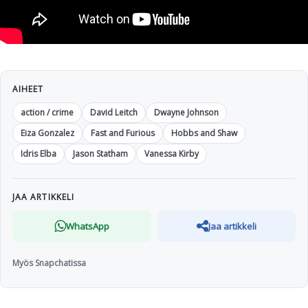
AIHEET
action / crime
David Leitch
Dwayne Johnson
Eiza Gonzalez
Fast and Furious
Hobbs and Shaw
Idris Elba
Jason Statham
Vanessa Kirby
JAA ARTIKKELI
WhatsApp
Jaa artikkeli
Myös Snapchatissa