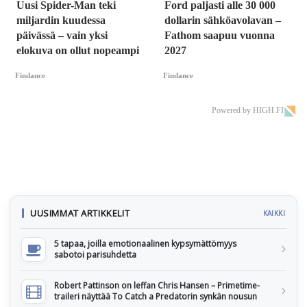
Uusi Spider-Man teki
Ford paljasti alle 30 000
miljardin kuudessa
dollarin sähköavolavan –
päivässä – vain yksi
Fathom saapuu vuonna
elokuva on ollut nopeampi
2027
Findance
Findance
Powered by HIGH.FI
UUSIMMAT ARTIKKELIT
KAIKKI
5 tapaa, joilla emotionaalinen kypsymättömyys
sabotoi parisuhdetta
Robert Pattinson on leffan Chris Hansen – Primetime-
traileri näyttää To Catch a Predatorin synkän nousun