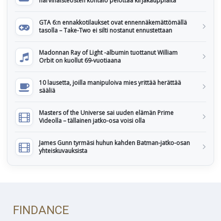
harvinaisteosten kohtalo pelottaa kirjakauppiaita
GTA 6:n ennakkotilaukset ovat ennennäkemättömällä
tasolla – Take-Two ei silti nostanut ennustettaan
Madonnan Ray of Light -albumin tuottanut William
Orbit on kuollut 69-vuotiaana
10 lausetta, joilla manipuloiva mies yrittää herättää
sääliä
Masters of the Universe sai uuden elämän Prime
Videolla – tällainen jatko-osa voisi olla
James Gunn tyrmäsi huhun kahden Batman-jatko-osan
yhteiskuvauksista
FINDANCE