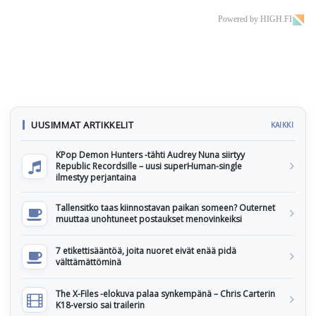
Powered by HIGH.FI
UUSIMMAT ARTIKKELIT
KAIKKI
KPop Demon Hunters -tähti Audrey Nuna siirtyy
Republic Recordsille – uusi superHuman-single
ilmestyy perjantaina
Tallensitko taas kiinnostavan paikan someen? Outernet
muuttaa unohtuneet postaukset menovinkeiksi
7 etikettisääntöä, joita nuoret eivät enää pidä
välttämättöminä
The X-Files -elokuva palaa synkempänä – Chris Carterin
K18-versio sai trailerin