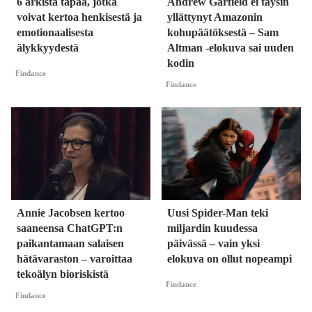
6 arkista tapaa, jotka
Andrew Garfield ei täysin
voivat kertoa henkisestä ja
yllättynyt Amazonin
emotionaalisesta
kohupäätöksestä – Sam
älykkyydestä
Altman -elokuva sai uuden
kodin
Findance
Findance
Annie Jacobsen kertoo
Uusi Spider-Man teki
saaneensa ChatGPT:n
miljardin kuudessa
paikantamaan salaisen
päivässä – vain yksi
hätävaraston – varoittaa
elokuva on ollut nopeampi
tekoälyn bioriskistä
Findance
Findance