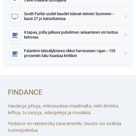
Cavill mukana tuottajana
South Parkin uudet kaudet tulevat viimein Suomeen –
kausi 27 jo katsottavissa
6 tapaa, joilla jatkuva puhelimen selaaminen voi tuntua
kehossa
Palantirin tekoälybisnes rikkoi harvinaisen rajan – 155
prosentin luku haastaa kriitikot
FINDANCE
Hauskoja juttuja, erikoisuuksia maailmalta, netti-ilmiöitä,
leffoja, tv-sarjoja, videopelejä ja musiikkia.
Findance on rekisteröity tavaramerkki. Sivusto voi sisältää
tuotesijoittelua.