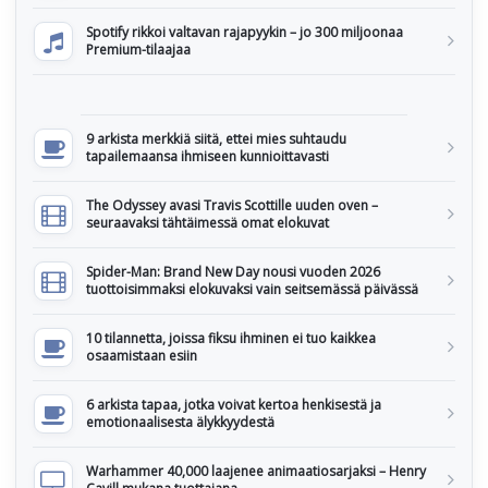
Spotify rikkoi valtavan rajapyykin – jo 300 miljoonaa
Premium-tilaajaa
9 arkista merkkiä siitä, ettei mies suhtaudu
tapailemaansa ihmiseen kunnioittavasti
The Odyssey avasi Travis Scottille uuden oven –
seuraavaksi tähtäimessä omat elokuvat
Spider-Man: Brand New Day nousi vuoden 2026
tuottoisimmaksi elokuvaksi vain seitsemässä päivässä
10 tilannetta, joissa fiksu ihminen ei tuo kaikkea
osaamistaan esiin
6 arkista tapaa, jotka voivat kertoa henkisestä ja
emotionaalisesta älykkyydestä
Warhammer 40,000 laajenee animaatiosarjaksi – Henry