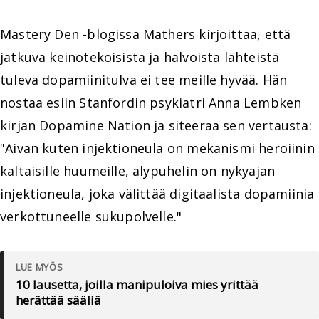
Mastery Den -blogissa Mathers kirjoittaa, että
jatkuva keinotekoisista ja halvoista lähteistä
tuleva dopamiinitulva ei tee meille hyvää. Hän
nostaa esiin Stanfordin psykiatri Anna Lembken
kirjan Dopamine Nation ja siteeraa sen vertausta:
"Aivan kuten injektioneula on mekanismi heroiinin
kaltaisille huumeille, älypuhelin on nykyajan
injektioneula, joka välittää digitaalista dopamiinia
verkottuneelle sukupolvelle."
LUE MYÖS
10 lausetta, joilla manipuloiva mies yrittää
herättää sääliä