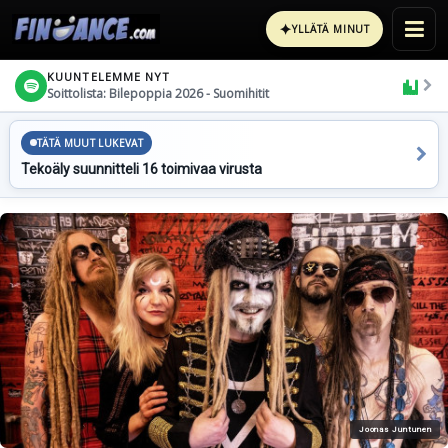
✦
YLLÄTÄ MINUT
KUUNTELEMME NYT
Soittolista: Bilepoppia 2026 - Suomihitit
TÄTÄ MUUT LUKEVAT
Tekoäly suunnitteli 16 toimivaa virusta
Joonas Juntunen