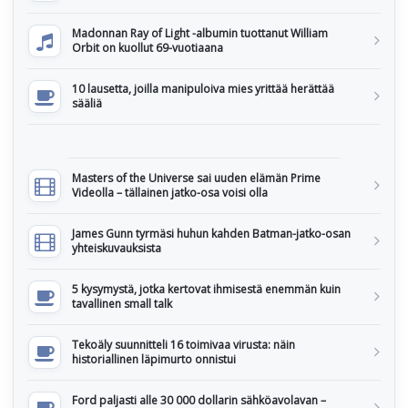
Madonnan Ray of Light -albumin tuottanut William
Orbit on kuollut 69-vuotiaana
10 lausetta, joilla manipuloiva mies yrittää herättää
sääliä
Masters of the Universe sai uuden elämän Prime
Videolla – tällainen jatko-osa voisi olla
James Gunn tyrmäsi huhun kahden Batman-jatko-osan
yhteiskuvauksista
5 kysymystä, jotka kertovat ihmisestä enemmän kuin
tavallinen small talk
Tekoäly suunnitteli 16 toimivaa virusta: näin
historiallinen läpimurto onnistui
Ford paljasti alle 30 000 dollarin sähköavolavan –