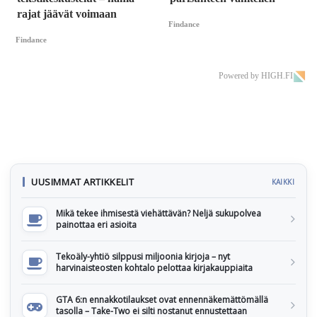
rajat jäävät voimaan
Findance
Findance
Powered by HIGH.FI
UUSIMMAT ARTIKKELIT
KAIKKI
Mikä tekee ihmisestä viehättävän? Neljä sukupolvea
painottaa eri asioita
Tekoäly-yhtiö silppusi miljoonia kirjoja – nyt
harvinaisteosten kohtalo pelottaa kirjakauppiaita
GTA 6:n ennakkotilaukset ovat ennennäkemättömällä
tasolla – Take-Two ei silti nostanut ennustettaan