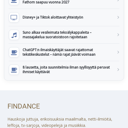
Fathom saapuu vuonna 2027
Disney+ ja Tiktok aloittavat yhteistyön
Suno alkaa vesileimata tekoälykappaleita –
massajakelua suoratoistoon rajoitetaan
ChatGPT:n ilmaiskäyttäjät saavat rajattomat
tekstikeskustelut – nämä rajat jäävät voimaan
8 lausetta, joita suunnitelmia ilman syyllisyyttä peruvat
ihmiset käyttävät
FINDANCE
Hauskoja juttuja, erikoisuuksia maailmalta, netti-ilmiöitä,
leffoja, tv-sarjoja, videopelejä ja musiikkia.