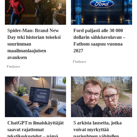
Spider-Man: Brand New
Ford paljasti alle 30 000
Day teki historian toiseksi
dollarin sähköavolavan –
suurimman
Fathom saapuu vuonna
maailmanlaajuisen
2027
avauksen
Findance
Findance
ChatGPT:n ilmaiskäyttäjät
5 arkista lausetta, jotka
saavat rajattomat
voivat myrkyttää
tekstikeskustelut – nämä
parisuhteen vähitellen