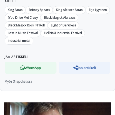
AIHEET
King Satan
Britney Spears
King Aleister Satan
Erja Lyytinen
(You Drive Me) Crazy
Black Magick Abraxas
Black Magick Rock 'N' Roll
Light of Darkness
Lost In Music Festival
Hellsinki Industrial Festival
industrial metal
JAA ARTIKKELI
WhatsApp
Jaa artikkeli
Myös Snapchatissa