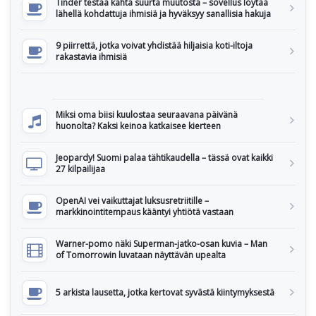
Tinder testaa kahta suurta muutosta – sovellus löytää
lähellä kohdattuja ihmisiä ja hyväksyy sanallisia hakuja
9 piirrettä, jotka voivat yhdistää hiljaisia koti-iltoja
rakastavia ihmisiä
Miksi oma biisi kuulostaa seuraavana päivänä
huonolta? Kaksi keinoa katkaisee kierteen
Jeopardy! Suomi palaa tähtikaudella – tässä ovat kaikki
27 kilpailijaa
OpenAI vei vaikuttajat luksusretriitille –
markkinointitempaus kääntyi yhtiötä vastaan
Warner-pomo näki Superman-jatko-osan kuvia – Man
of Tomorrowin luvataan näyttävän upealta
5 arkista lausetta, jotka kertovat syvästä kiintymyksestä