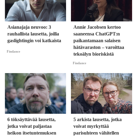
Asianajaja neuvoo: 3
Annie Jacobsen kertoo
rauhallista lausetta, joilla
saaneensa ChatGPT:n
gaslightingin voi katkaista
paikantamaan salaisen
hätävaraston – varoittaa
Findance
tekoälyn bioriskistä
Findance
6 töksäyttävää lausetta,
5 arkista lausetta, jotka
jotka voivat paljastaa
voivat myrkyttää
heikon itsetuntemuksen
parisuhteen vähitellen