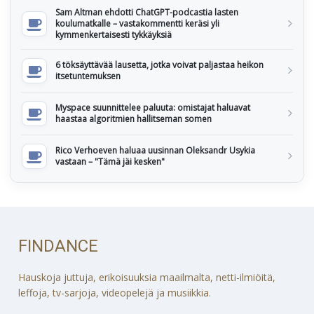
Sam Altman ehdotti ChatGPT-podcastia lasten
koulumatkalle – vastakommentti keräsi yli
kymmenkertaisesti tykkäyksiä
6 töksäyttävää lausetta, jotka voivat paljastaa heikon
itsetuntemuksen
Myspace suunnittelee paluuta: omistajat haluavat
haastaa algoritmien hallitseman somen
Rico Verhoeven haluaa uusinnan Oleksandr Usykia
vastaan – "Tämä jäi kesken"
FINDANCE
Hauskoja juttuja, erikoisuuksia maailmalta, netti-ilmiöitä,
leffoja, tv-sarjoja, videopelejä ja musiikkia.