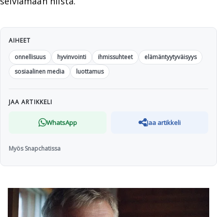
selviämään niistä.
AIHEET
onnellisuus
hyvinvointi
ihmissuhteet
elämäntyytyväisyys
sosiaalinen media
luottamus
JAA ARTIKKELI
WhatsApp
Jaa artikkeli
Myös Snapchatissa