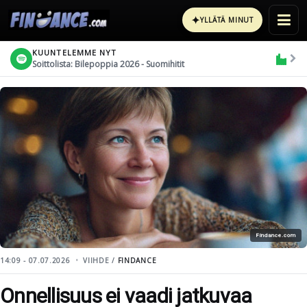
✦
YLLÄTÄ MINUT
KUUNTELEMME NYT
Soittolista: Bilepoppia 2026 - Suomihitit
Findance.com
14:09 - 07.07.2026
VIIHDE /
FINDANCE
Onnellisuus ei vaadi jatkuvaa