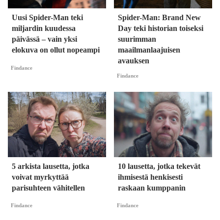
Uusi Spider-Man teki
Spider-Man: Brand New
miljardin kuudessa
Day teki historian toiseksi
päivässä – vain yksi
suurimman
elokuva on ollut nopeampi
maailmanlaajuisen
avauksen
Findance
Findance
5 arkista lausetta, jotka
10 lausetta, jotka tekevät
voivat myrkyttää
ihmisestä henkisesti
parisuhteen vähitellen
raskaan kumppanin
Findance
Findance