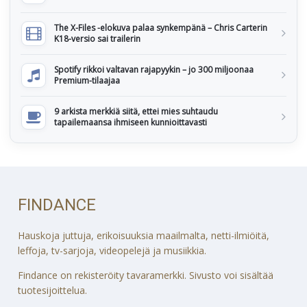
The X-Files -elokuva palaa synkempänä – Chris Carterin
K18-versio sai trailerin
Spotify rikkoi valtavan rajapyykin – jo 300 miljoonaa
Premium-tilaajaa
9 arkista merkkiä siitä, ettei mies suhtaudu
tapailemaansa ihmiseen kunnioittavasti
FINDANCE
Hauskoja juttuja, erikoisuuksia maailmalta, netti-ilmiöitä,
leffoja, tv-sarjoja, videopelejä ja musiikkia.
Findance on rekisteröity tavaramerkki. Sivusto voi sisältää
tuotesijoittelua.