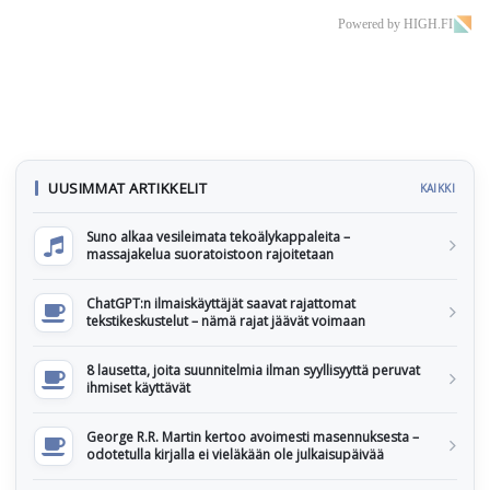
Powered by HIGH.FI
UUSIMMAT ARTIKKELIT
KAIKKI
Suno alkaa vesileimata tekoälykappaleita –
massajakelua suoratoistoon rajoitetaan
ChatGPT:n ilmaiskäyttäjät saavat rajattomat
tekstikeskustelut – nämä rajat jäävät voimaan
8 lausetta, joita suunnitelmia ilman syyllisyyttä peruvat
ihmiset käyttävät
George R.R. Martin kertoo avoimesti masennuksesta –
odotetulla kirjalla ei vieläkään ole julkaisupäivää