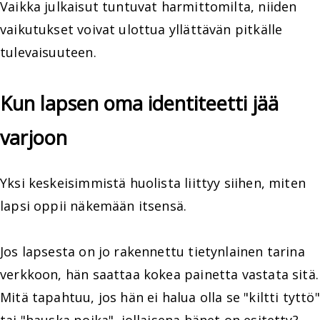
Vaikka julkaisut tuntuvat harmittomilta, niiden
vaikutukset voivat ulottua yllättävän pitkälle
tulevaisuuteen.
Kun lapsen oma identiteetti jää
varjoon
Yksi keskeisimmistä huolista liittyy siihen, miten
lapsi oppii näkemään itsensä.
Jos lapsesta on jo rakennettu tietynlainen tarina
verkkoon, hän saattaa kokea painetta vastata sitä.
Mitä tapahtuu, jos hän ei halua olla se "kiltti tyttö"
tai "hauska poika", jollaisena hänet on esitetty?