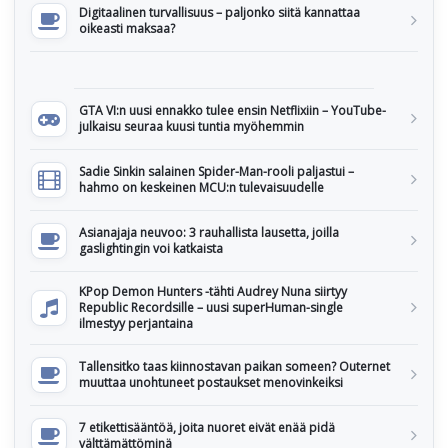
Digitaalinen turvallisuus – paljonko siitä kannattaa
oikeasti maksaa?
GTA VI:n uusi ennakko tulee ensin Netflixiin – YouTube-
julkaisu seuraa kuusi tuntia myöhemmin
Sadie Sinkin salainen Spider-Man-rooli paljastui –
hahmo on keskeinen MCU:n tulevaisuudelle
Asianajaja neuvoo: 3 rauhallista lausetta, joilla
gaslightingin voi katkaista
KPop Demon Hunters -tähti Audrey Nuna siirtyy
Republic Recordsille – uusi superHuman-single
ilmestyy perjantaina
Tallensitko taas kiinnostavan paikan someen? Outernet
muuttaa unohtuneet postaukset menovinkeiksi
7 etikettisääntöä, joita nuoret eivät enää pidä
välttämättöminä