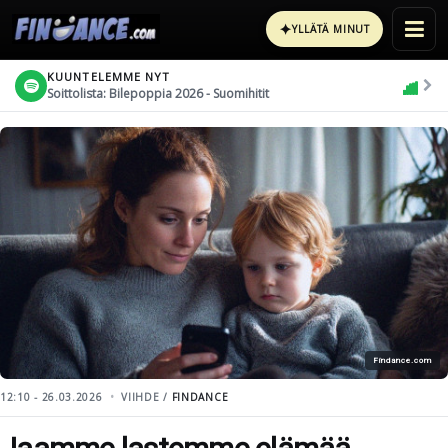
✦
YLLÄTÄ MINUT
KUUNTELEMME NYT
Soittolista: Bilepoppia 2026 - Suomihitit
Findance.com
12:10 - 26.03.2026
VIIHDE /
FINDANCE