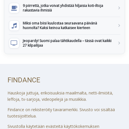
9 piirrettä, jotka voivat yhdistää hiljaisia koti-iltoja
rakastavia ihmisiä
Miksi oma biisi kuulostaa seuraavana päivänä
huonolta? Kaksi keinoa katkaisee kierteen
Jeopardy! Suomi palaa tähtikaudella – tässä ovat kaikki
27 kilpailijaa
FINDANCE
Hauskoja juttuja, erikoisuuksia maailmalta, netti-ilmiöitä,
leffoja, tv-sarjoja, videopelejä ja musiikkia.
Findance on rekisteröity tavaramerkki. Sivusto voi sisältää
tuotesijoittelua.
Sivustolla käytetään evästeitä käyttökokemuksen