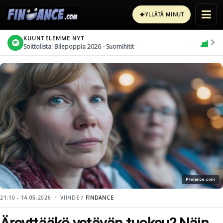
✦
YLLÄTÄ MINUT
KUUNTELEMME NYT
Soittolista: Bilepoppia 2026 - Suomihitit
Findance.com
21:10 - 14.05.2026
VIIHDE /
FINDANCE