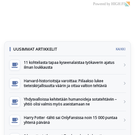
Powered by HIGH.FI
UUSIMMAT ARTIKKELIT
KAIKKI
11 kohteliasta tapaa kyseenalaistaa työkaverin ajatus
ilman loukkausta
Harvard-historioitsija varoittaa: Piilaakso lukee
tieteiskirjallisuutta väärin ja ottaa valtion tehtäviä
Yhdysvalloissa kehitetään humanoideja sotatehtäviin –
yhtiö olisi valmis myös aseistamaan ne
Harry Potter -tähti sai OnlyFansissa noin 15 000 puntaa
yhtenä päivänä