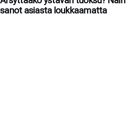
Ärsyttääkö ystävän tuoksu? Näin
sanot asiasta loukkaamatta