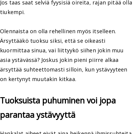
Jos taas saat selviä fyysisiä oireita, rajan pitää olla
tiukempi.
Olennaista on olla rehellinen myös itselleen.
Ärsyttääkö tuoksu siksi, että se oikeasti
kuormittaa sinua, vai liittyykö siihen jokin muu
asia ystävässä? Joskus jokin pieni piirre alkaa
ärsyttää suhteettomasti silloin, kun ystävyyteen
on kertynyt muutakin kitkaa.
Tuoksuista puhuminen voi jopa
parantaa ystävyyttä
Hankalat aiheet eivät aina heikennä ihmissuhteita.