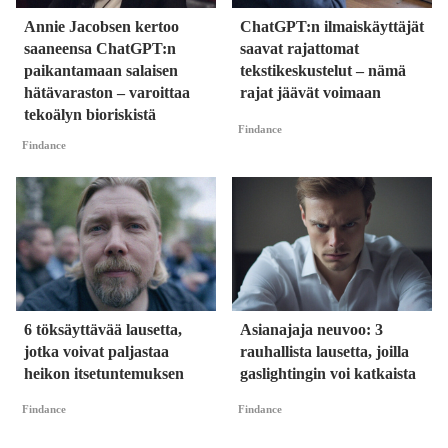
Annie Jacobsen kertoo
ChatGPT:n ilmaiskäyttäjät
saaneensa ChatGPT:n
saavat rajattomat
paikantamaan salaisen
tekstikeskustelut – nämä
hätävaraston – varoittaa
rajat jäävät voimaan
tekoälyn bioriskistä
Findance
Findance
6 töksäyttävää lausetta,
Asianajaja neuvoo: 3
jotka voivat paljastaa
rauhallista lausetta, joilla
heikon itsetuntemuksen
gaslightingin voi katkaista
Findance
Findance