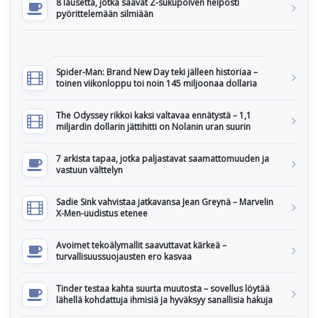
8 lausetta, jotka saavat Z-sukupolven helposti
pyörittelemään silmiään
Spider-Man: Brand New Day teki jälleen historiaa –
toinen viikonloppu toi noin 145 miljoonaa dollaria
The Odyssey rikkoi kaksi valtavaa ennätystä – 1,1
miljardin dollarin jättihitti on Nolanin uran suurin
7 arkista tapaa, jotka paljastavat saamattomuuden ja
vastuun välttelyn
Sadie Sink vahvistaa jatkavansa Jean Greynä – Marvelin
X-Men-uudistus etenee
Avoimet tekoälymallit saavuttavat kärkeä –
turvallisuussuojausten ero kasvaa
Tinder testaa kahta suurta muutosta – sovellus löytää
lähellä kohdattuja ihmisiä ja hyväksyy sanallisia hakuja