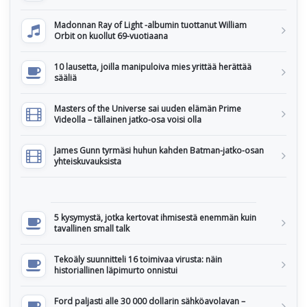
Madonnan Ray of Light -albumin tuottanut William
Orbit on kuollut 69-vuotiaana
10 lausetta, joilla manipuloiva mies yrittää herättää
sääliä
Masters of the Universe sai uuden elämän Prime
Videolla – tällainen jatko-osa voisi olla
James Gunn tyrmäsi huhun kahden Batman-jatko-osan
yhteiskuvauksista
5 kysymystä, jotka kertovat ihmisestä enemmän kuin
tavallinen small talk
Tekoäly suunnitteli 16 toimivaa virusta: näin
historiallinen läpimurto onnistui
Ford paljasti alle 30 000 dollarin sähköavolavan –