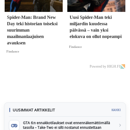
Spider-Man: Brand New
Uusi Spider-Man teki
Day teki historian toiseksi
miljardin kuudessa
suurimman
päivässä – vain yksi
maailmanlaajuisen
elokuva on ollut nopeampi
avauksen
Findance
Findance
Powered by HIGH.FI
UUSIMMAT ARTIKKELIT
KAIKKI
GTA 6:n ennakkotilaukset ovat ennennäkemättömällä
tasolla – Take-Two ei silti nostanut ennustettaan