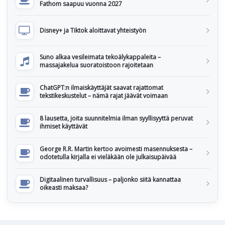
Fathom saapuu vuonna 2027
Disney+ ja Tiktok aloittavat yhteistyön
Suno alkaa vesileimata tekoälykappaleita –
massajakelua suoratoistoon rajoitetaan
ChatGPT:n ilmaiskäyttäjät saavat rajattomat
tekstikeskustelut – nämä rajat jäävät voimaan
8 lausetta, joita suunnitelmia ilman syyllisyyttä peruvat
ihmiset käyttävät
George R.R. Martin kertoo avoimesti masennuksesta –
odotetulla kirjalla ei vieläkään ole julkaisupäivää
Digitaalinen turvallisuus – paljonko siitä kannattaa
oikeasti maksaa?