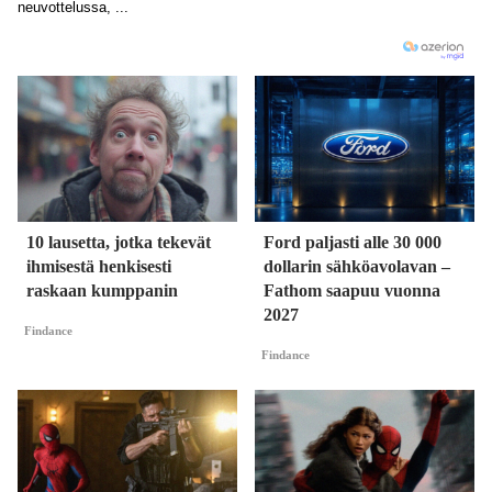
10 lausetta, jotka tekevät
Ford paljasti alle 30 000
ihmisestä henkisesti
dollarin sähköavolavan –
raskaan kumppanin
Fathom saapuu vuonna
2027
Findance
Findance