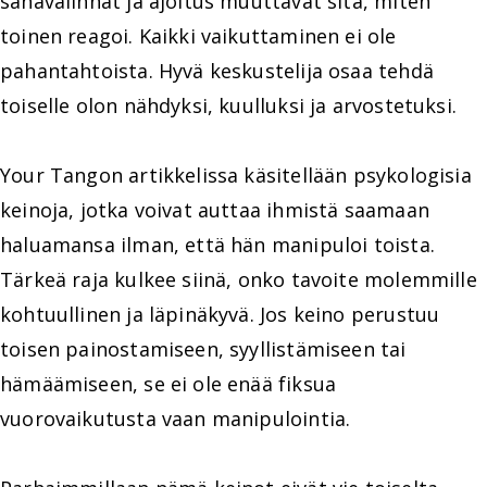
sanavalinnat ja ajoitus muuttavat sitä, miten
toinen reagoi. Kaikki vaikuttaminen ei ole
pahantahtoista. Hyvä keskustelija osaa tehdä
toiselle olon nähdyksi, kuulluksi ja arvostetuksi.
Your Tangon artikkelissa käsitellään psykologisia
keinoja, jotka voivat auttaa ihmistä saamaan
haluamansa ilman, että hän manipuloi toista.
Tärkeä raja kulkee siinä, onko tavoite molemmille
kohtuullinen ja läpinäkyvä. Jos keino perustuu
toisen painostamiseen, syyllistämiseen tai
hämäämiseen, se ei ole enää fiksua
vuorovaikutusta vaan manipulointia.