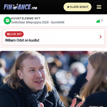
✦
YLLÄTÄ MINUT
KUUNTELEMME NYT
Soittolista: Bilepoppia 2026 - Suomihitit
JUURI NYT
William Orbit on kuollut
Findance.com