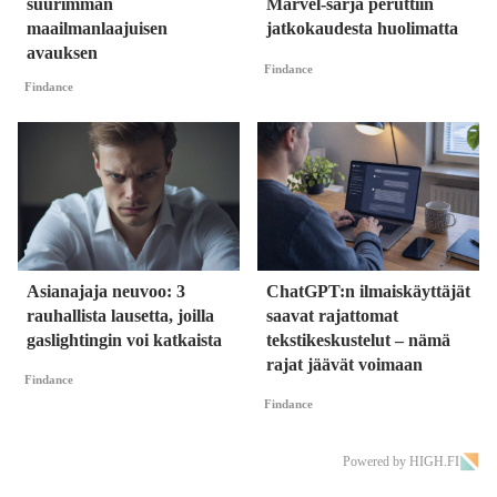
suurimman
Marvel-sarja peruttiin
maailmanlaajuisen
jatkokaudesta huolimatta
avauksen
Findance
Findance
Asianajaja neuvoo: 3
ChatGPT:n ilmaiskäyttäjät
rauhallista lausetta, joilla
saavat rajattomat
gaslightingin voi katkaista
tekstikeskustelut – nämä
rajat jäävät voimaan
Findance
Findance
Powered by HIGH.FI