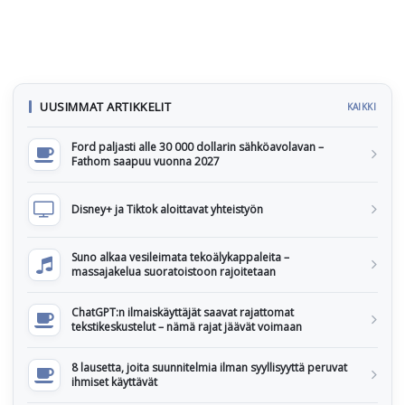
UUSIMMAT ARTIKKELIT
KAIKKI
Ford paljasti alle 30 000 dollarin sähköavolavan –
Fathom saapuu vuonna 2027
Disney+ ja Tiktok aloittavat yhteistyön
Suno alkaa vesileimata tekoälykappaleita –
massajakelua suoratoistoon rajoitetaan
ChatGPT:n ilmaiskäyttäjät saavat rajattomat
tekstikeskustelut – nämä rajat jäävät voimaan
8 lausetta, joita suunnitelmia ilman syyllisyyttä peruvat
ihmiset käyttävät