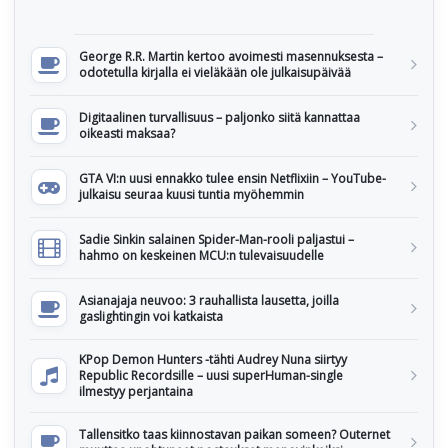
George R.R. Martin kertoo avoimesti masennuksesta –
odotetulla kirjalla ei vieläkään ole julkaisupäivää
Digitaalinen turvallisuus – paljonko siitä kannattaa
oikeasti maksaa?
GTA VI:n uusi ennakko tulee ensin Netflixiin – YouTube-
julkaisu seuraa kuusi tuntia myöhemmin
Sadie Sinkin salainen Spider-Man-rooli paljastui –
hahmo on keskeinen MCU:n tulevaisuudelle
Asianajaja neuvoo: 3 rauhallista lausetta, joilla
gaslightingin voi katkaista
KPop Demon Hunters -tähti Audrey Nuna siirtyy
Republic Recordsille – uusi superHuman-single
ilmestyy perjantaina
Tallensitko taas kiinnostavan paikan someen? Outernet