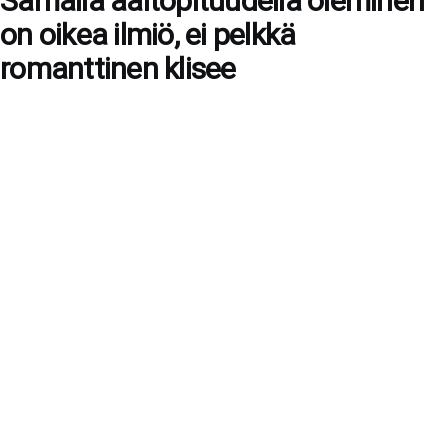
Samalla aaltopituudella oleminen
on oikea ilmiö, ei pelkkä
romanttinen klisee