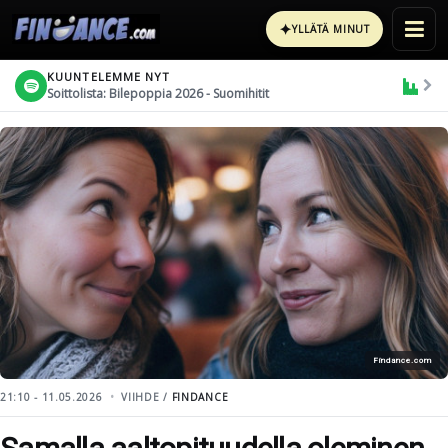
✦
YLLÄTÄ MINUT
KUUNTELEMME NYT
Soittolista: Bilepoppia 2026 - Suomihitit
Findance.com
21:10 - 11.05.2026
VIIHDE /
FINDANCE