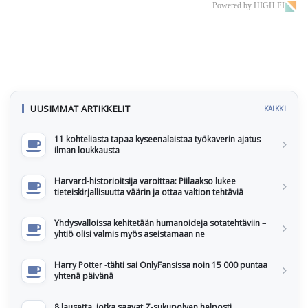
Powered by HIGH.FI
UUSIMMAT ARTIKKELIT
KAIKKI
11 kohteliasta tapaa kyseenalaistaa työkaverin ajatus
ilman loukkausta
Harvard-historioitsija varoittaa: Piilaakso lukee
tieteiskirjallisuutta väärin ja ottaa valtion tehtäviä
Yhdysvalloissa kehitetään humanoideja sotatehtäviin –
yhtiö olisi valmis myös aseistamaan ne
Harry Potter -tähti sai OnlyFansissa noin 15 000 puntaa
yhtenä päivänä
8 lausetta, jotka saavat Z-sukupolven helposti