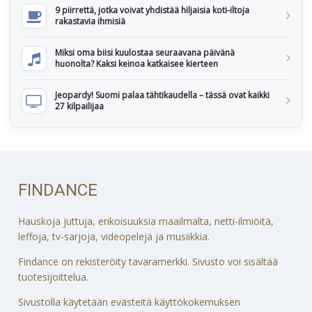
9 piirrettä, jotka voivat yhdistää hiljaisia koti-iltoja
rakastavia ihmisiä
Miksi oma biisi kuulostaa seuraavana päivänä
huonolta? Kaksi keinoa katkaisee kierteen
Jeopardy! Suomi palaa tähtikaudella – tässä ovat kaikki
27 kilpailijaa
FINDANCE
Hauskoja juttuja, erikoisuuksia maailmalta, netti-ilmiöitä,
leffoja, tv-sarjoja, videopelejä ja musiikkia.
Findance on rekisteröity tavaramerkki. Sivusto voi sisältää
tuotesijoittelua.
Sivustolla käytetään evästeitä käyttökokemuksen