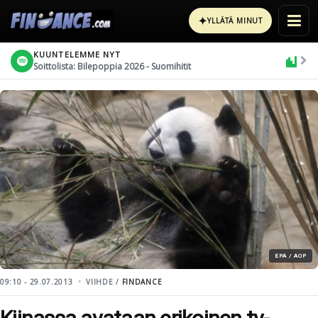
✦
YLLÄTÄ MINUT
KUUNTELEMME NYT
Soittolista: Bilepoppia 2026 - Suomihitit
EPA / AOP
09:10 - 29.07.2013
VIIHDE /
FINDANCE