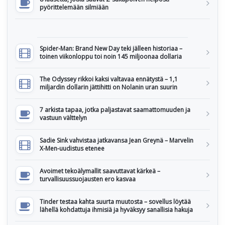
pyörittelemään silmiään
Spider-Man: Brand New Day teki jälleen historiaa –
toinen viikonloppu toi noin 145 miljoonaa dollaria
The Odyssey rikkoi kaksi valtavaa ennätystä – 1,1
miljardin dollarin jättihitti on Nolanin uran suurin
7 arkista tapaa, jotka paljastavat saamattomuuden ja
vastuun välttelyn
Sadie Sink vahvistaa jatkavansa Jean Greynä – Marvelin
X-Men-uudistus etenee
Avoimet tekoälymallit saavuttavat kärkeä –
turvallisuussuojausten ero kasvaa
Tinder testaa kahta suurta muutosta – sovellus löytää
lähellä kohdattuja ihmisiä ja hyväksyy sanallisia hakuja