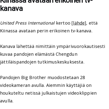
Kiinassa avataan erikoinen tv-
kanava
United Press International
kertoo
[lähde]
, että
Kiinassa avataan perin erikoinen tv-kanava.
Kanava lähettää nimittäin ympärivuorokautisesti
kuvaa pandojen elämästä Chengdun
jättiläispandojen tutkimuskeskuksesta.
Pandojen Big Brother muodostetaan 28
videokameran avulla. Aiemmin käyttäjiä on
houkuteltu netissä julkaistujen videoklippien
avulla.