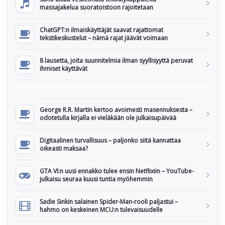
massajakelua suoratoistoon rajoitetaan
ChatGPT:n ilmaiskäyttäjät saavat rajattomat
tekstikeskustelut – nämä rajat jäävät voimaan
8 lausetta, joita suunnitelmia ilman syyllisyyttä peruvat
ihmiset käyttävät
George R.R. Martin kertoo avoimesti masennuksesta –
odotetulla kirjalla ei vieläkään ole julkaisupäivää
Digitaalinen turvallisuus – paljonko siitä kannattaa
oikeasti maksaa?
GTA VI:n uusi ennakko tulee ensin Netflixiin – YouTube-
julkaisu seuraa kuusi tuntia myöhemmin
Sadie Sinkin salainen Spider-Man-rooli paljastui –
hahmo on keskeinen MCU:n tulevaisuudelle