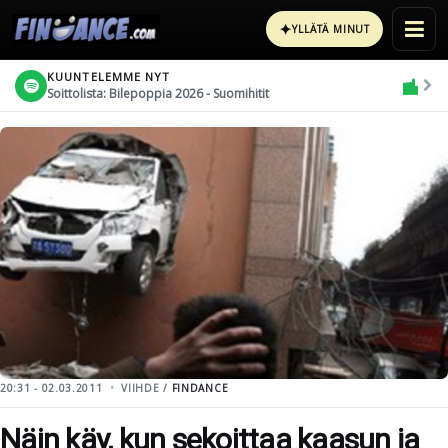
✦
YLLÄTÄ MINUT
KUUNTELEMME NYT
Soittolista: Bilepoppia 2026 - Suomihitit
20:31 - 02.03.2011
VIIHDE /
FINDANCE
Näin käy, kun sekoittaa kaasun ja