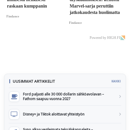
raskaan kumppanin
Marvel-sarja peruttiin
jatkokaudesta huolimatta
Findance
Findance
Powered by HIGH.FI
UUSIMMAT ARTIKKELIT
KAIKKI
Ford paljasti alle 30 000 dollarin sähköavolavan –
Fathom saapuu vuonna 2027
Disney+ ja Tiktok aloittavat yhteistyön
Suno alkaa vesileimata tekoälykappaleita –