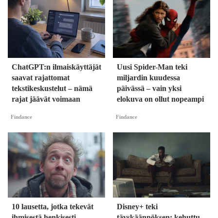
ChatGPT:n ilmaiskäyttäjät
Uusi Spider-Man teki
saavat rajattomat
miljardin kuudessa
tekstikeskustelut – nämä
päivässä – vain yksi
rajat jäävät voimaan
elokuva on ollut nopeampi
Findance
Findance
10 lausetta, jotka tekevät
Disney+ teki
ihmisestä henkisesti
täyskäännöksen: kehuttu