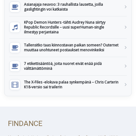
Asianajaja neuvoo: 3 rauhallista lausetta, joilla
gaslightingin voi katkaista
KPop Demon Hunters -tähti Audrey Nuna siirtyy
Republic Recordsille – uusi superHuman-single
ilmestyy perjantaina
Tallensitko taas kiinnostavan paikan someen? Outernet
muuttaa unohtuneet postaukset menovinkeiksi
7 etikettisääntöä, joita nuoret eivät enää pidä
välttämättöminä
The X-Files -elokuva palaa synkempänä – Chris Carterin
K18-versio sai trailerin
FINDANCE