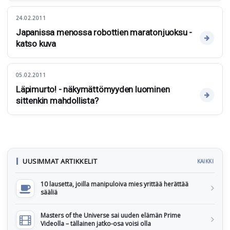
24.02.2011
Japanissa menossa robottien maratonjuoksu -
katso kuva
05.02.2011
Läpimurto! - näkymättömyyden luominen
sittenkin mahdollista?
UUSIMMAT ARTIKKELIT
KAIKKI
10 lausetta, joilla manipuloiva mies yrittää herättää
sääliä
Masters of the Universe sai uuden elämän Prime
Videolla – tällainen jatko-osa voisi olla