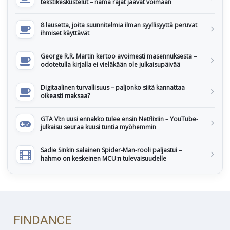
tekstikeskustelut – nämä rajat jäävät voimaan
8 lausetta, joita suunnitelmia ilman syyllisyyttä peruvat
ihmiset käyttävät
George R.R. Martin kertoo avoimesti masennuksesta –
odotetulla kirjalla ei vieläkään ole julkaisupäivää
Digitaalinen turvallisuus – paljonko siitä kannattaa
oikeasti maksaa?
GTA VI:n uusi ennakko tulee ensin Netflixiin – YouTube-
julkaisu seuraa kuusi tuntia myöhemmin
Sadie Sinkin salainen Spider-Man-rooli paljastui –
hahmo on keskeinen MCU:n tulevaisuudelle
FINDANCE