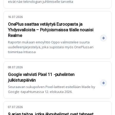
eivät näe teknologian juhlimiselle tarvetta
16.07.2026
OnePlus saattaa vetäytyä Euroopasta ja
Yhdysvalloista – Pohjoismaissa tilalle nousisi
Realme
Raportin mukaan emoyhtiö Oppo valmistelee suurta
uudelleenjärjestelyä, joka supistaisi myös OnePlussan
toimintaa Intiassa
08.07.2026
Google vahvisti Pixel 11 -puhelinten
julkistuspäivän
Seuraavan sukupolven Pixel-laitteet esitellään Made by
Google -tapahtumassa 12. elokuuta 2026.
07.07.2026
9 arjen taitoa, jotka älypuhelimet ovat tehneet