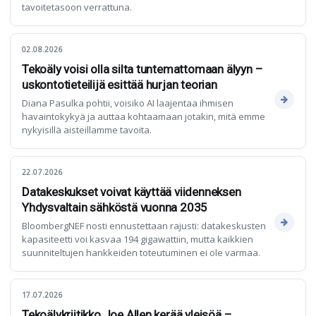
tavoitetasoon verrattuna.
02.08.2026
Tekoäly voisi olla silta tuntemattomaan älyyn –
uskontotieteilijä esittää hurjan teorian
Diana Pasulka pohtii, voisiko AI laajentaa ihmisen
havaintokykyä ja auttaa kohtaamaan jotakin, mitä emme
nykyisillä aisteillamme tavoita.
22.07.2026
Datakeskukset voivat käyttää viidenneksen
Yhdysvaltain sähköstä vuonna 2035
BloombergNEF nosti ennustettaan rajusti: datakeskusten
kapasiteetti voi kasvaa 194 gigawattiin, mutta kaikkien
suunniteltujen hankkeiden toteutuminen ei ole varmaa.
17.07.2026
Tekoälykriitikko Joe Allen kerää yleisöä –