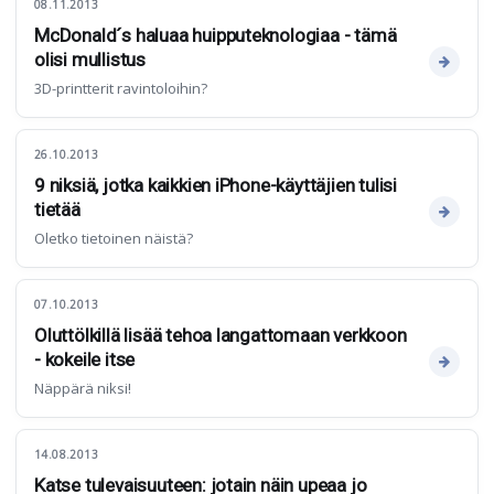
08.11.2013
McDonald´s haluaa huipputeknologiaa - tämä
olisi mullistus
3D-printterit ravintoloihin?
26.10.2013
9 niksiä, jotka kaikkien iPhone-käyttäjien tulisi
tietää
Oletko tietoinen näistä?
07.10.2013
Oluttölkillä lisää tehoa langattomaan verkkoon
- kokeile itse
Näppärä niksi!
14.08.2013
Katse tulevaisuuteen: jotain näin upeaa jo