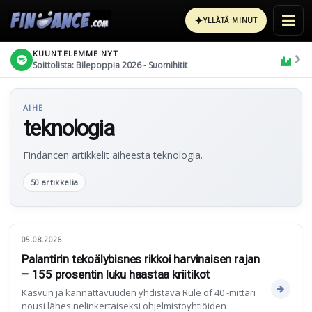
✦
YLLÄTÄ MINUT
KUUNTELEMME NYT
Soittolista: Bilepoppia 2026 - Suomihitit
AIHE
teknologia
Findancen artikkelit aiheesta teknologia.
50 artikkelia
05.08.2026
Palantirin tekoälybisnes rikkoi harvinaisen rajan
– 155 prosentin luku haastaa kriitikot
Kasvun ja kannattavuuden yhdistävä Rule of 40 -mittari
nousi lähes nelinkertaiseksi ohjelmistoyhtiöiden