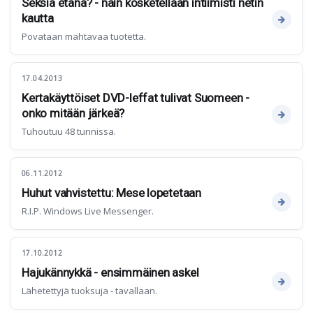
Seksiä etänä? - näin kosketellaan intiimisti netin
kautta
Povataan mahtavaa tuotetta.
17.04.2013
Kertakäyttöiset DVD-leffat tulivat Suomeen -
onko mitään järkeä?
Tuhoutuu 48 tunnissa.
06.11.2012
Huhut vahvistettu: Mese lopetetaan
R.I.P. Windows Live Messenger.
17.10.2012
Hajukännykkä - ensimmäinen askel
Lähetettyjä tuoksuja - tavallaan.