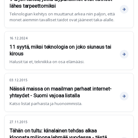
lähes tarpeettomiksi
Teknologian kehitys on muuttanut arkea niin paljon, että
monet aiemmin tavalliset taidot ovat jääneet taka-alalle.
16.12.2024
11 syytä, miksi teknologia on joko siunaus tai
kirous
Halusit tai et, tekniikka on osa elämääsi.
03.12.2015
Näissä maissa on maailman parhaat internet-
yhteydet - Suomi vajoaa listalla
Katso listat parhaista ja huonoimmista.
27.11.2015
Tähän on tultu: kiinalainen tehdas alkaa
kloonata miljoona lehmää vuodessa - tästä