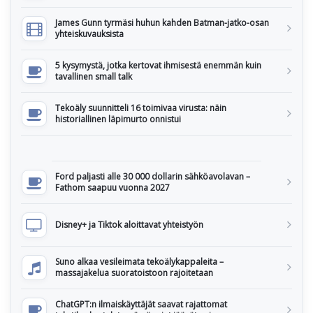
James Gunn tyrmäsi huhun kahden Batman-jatko-osan
yhteiskuvauksista
5 kysymystä, jotka kertovat ihmisestä enemmän kuin
tavallinen small talk
Tekoäly suunnitteli 16 toimivaa virusta: näin
historiallinen läpimurto onnistui
Ford paljasti alle 30 000 dollarin sähköavolavan –
Fathom saapuu vuonna 2027
Disney+ ja Tiktok aloittavat yhteistyön
Suno alkaa vesileimata tekoälykappaleita –
massajakelua suoratoistoon rajoitetaan
ChatGPT:n ilmaiskäyttäjät saavat rajattomat