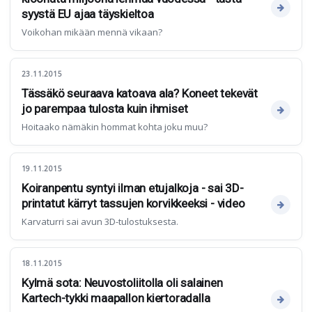
syystä EU ajaa täyskieltoa
Voikohan mikään mennä vikaan?
23.11.2015
Tässäkö seuraava katoava ala? Koneet tekevät
jo parempaa tulosta kuin ihmiset
Hoitaako nämäkin hommat kohta joku muu?
19.11.2015
Koiranpentu syntyi ilman etujalkoja - sai 3D-
printatut kärryt tassujen korvikkeeksi - video
Karvaturri sai avun 3D-tulostuksesta.
18.11.2015
Kylmä sota: Neuvostoliitolla oli salainen
Kartech-tykki maapallon kiertoradalla