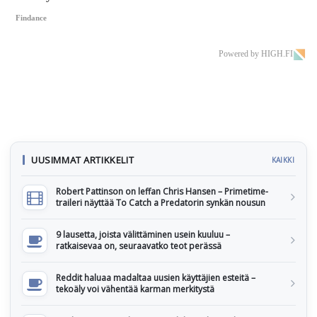
Findance
Powered by HIGH.FI
UUSIMMAT ARTIKKELIT
KAIKKI
Robert Pattinson on leffan Chris Hansen – Primetime-
traileri näyttää To Catch a Predatorin synkän nousun
9 lausetta, joista välittäminen usein kuuluu –
ratkaisevaa on, seuraavatko teot perässä
Reddit haluaa madaltaa uusien käyttäjien esteitä –
tekoäly voi vähentää karman merkitystä