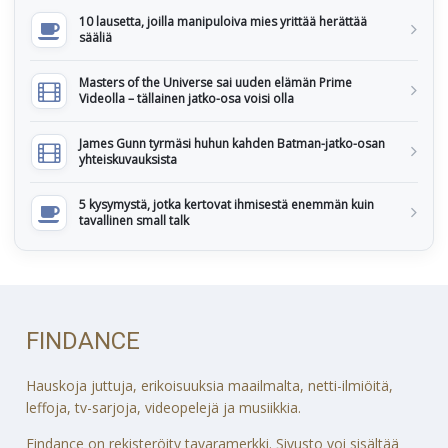
10 lausetta, joilla manipuloiva mies yrittää herättää
sääliä
Masters of the Universe sai uuden elämän Prime
Videolla – tällainen jatko-osa voisi olla
James Gunn tyrmäsi huhun kahden Batman-jatko-osan
yhteiskuvauksista
5 kysymystä, jotka kertovat ihmisestä enemmän kuin
tavallinen small talk
FINDANCE
Hauskoja juttuja, erikoisuuksia maailmalta, netti-ilmiöitä,
leffoja, tv-sarjoja, videopelejä ja musiikkia.
Findance on rekisteröity tavaramerkki. Sivusto voi sisältää