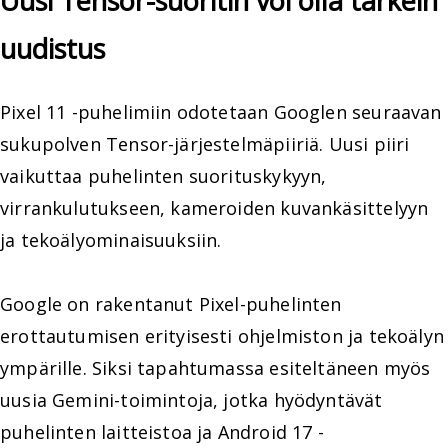
Uusi Tensor-suoritin voi olla tärkein
uudistus
Pixel 11 -puhelimiin odotetaan Googlen seuraavan
sukupolven Tensor-järjestelmäpiiriä. Uusi piiri
vaikuttaa puhelinten suorituskykyyn,
virrankulutukseen, kameroiden kuvankäsittelyyn
ja tekoälyominaisuuksiin.
Google on rakentanut Pixel-puhelinten
erottautumisen erityisesti ohjelmiston ja tekoälyn
ympärille. Siksi tapahtumassa esiteltäneen myös
uusia Gemini-toimintoja, jotka hyödyntävät
puhelinten laitteistoa ja Android 17 -