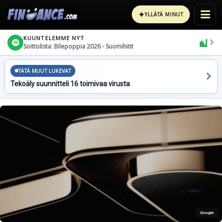
✦
YLLÄTÄ MINUT
KUUNTELEMME NYT
Soittolista: Bilepoppia 2026 - Suomihitit
TÄTÄ MUUT LUKEVAT
Tekoäly suunnitteli 16 toimivaa virusta
Google