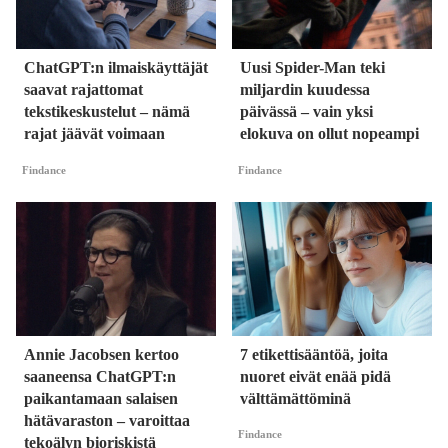
ChatGPT:n ilmaiskäyttäjät
Uusi Spider-Man teki
saavat rajattomat
miljardin kuudessa
tekstikeskustelut – nämä
päivässä – vain yksi
rajat jäävät voimaan
elokuva on ollut nopeampi
Findance
Findance
Annie Jacobsen kertoo
7 etikettisääntöä, joita
saaneensa ChatGPT:n
nuoret eivät enää pidä
paikantamaan salaisen
välttämättöminä
hätävaraston – varoittaa
Findance
tekoälyn bioriskistä