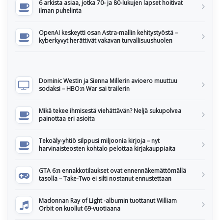
6 arkista asiaa, jotka 70- ja 80-lukujen lapset hoitivat
ilman puhelinta
OpenAI keskeytti osan Astra-mallin kehitystyöstä –
kyberkyvyt herättivät vakavan turvallisuushuolen
Dominic Westin ja Sienna Millerin avioero muuttuu
sodaksi – HBO:n War sai trailerin
Mikä tekee ihmisestä viehättävän? Neljä sukupolvea
painottaa eri asioita
Tekoäly-yhtiö silppusi miljoonia kirjoja – nyt
harvinaisteosten kohtalo pelottaa kirjakauppiaita
GTA 6:n ennakkotilaukset ovat ennennäkemättömällä
tasolla – Take-Two ei silti nostanut ennustettaan
Madonnan Ray of Light -albumin tuottanut William
Orbit on kuollut 69-vuotiaana