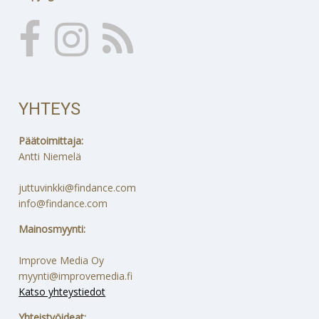
YHTEYS
Päätoimittaja:
Antti Niemelä
juttuvinkki@findance.com
info@findance.com
Mainosmyynti:
Improve Media Oy
myynti@improvemedia.fi
Katso yhteystiedot
Yhteistyöideat: