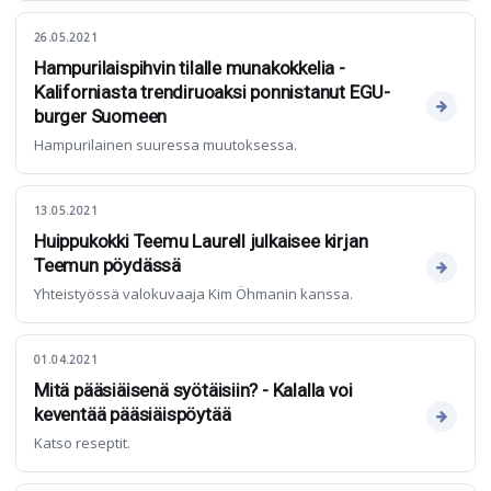
26.05.2021
Hampurilaispihvin tilalle munakokkelia -
Kaliforniasta trendiruoaksi ponnistanut EGU-
burger Suomeen
Hampurilainen suuressa muutoksessa.
13.05.2021
Huippukokki Teemu Laurell julkaisee kirjan
Teemun pöydässä
Yhteistyössä valokuvaaja Kim Öhmanin kanssa.
01.04.2021
Mitä pääsiäisenä syötäisiin? - Kalalla voi
keventää pääsiäispöytää
Katso reseptit.