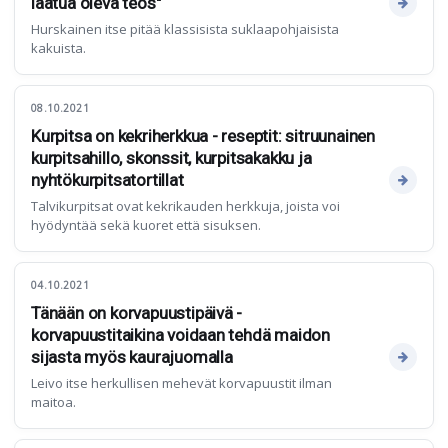
laatua oleva teos"
Hurskainen itse pitää klassisista suklaapohjaisista
kakuista.
08.10.2021
Kurpitsa on kekriherkkua - reseptit: sitruunainen
kurpitsahillo, skonssit, kurpitsakakku ja
nyhtökurpitsatortillat
Talvikurpitsat ovat kekrikauden herkkuja, joista voi
hyödyntää sekä kuoret että sisuksen.
04.10.2021
Tänään on korvapuustipäivä -
korvapuustitaikina voidaan tehdä maidon
sijasta myös kaurajuomalla
Leivo itse herkullisen mehevät korvapuustit ilman
maitoa.