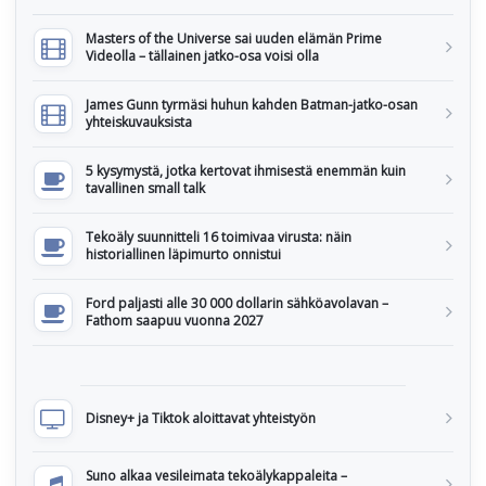
Masters of the Universe sai uuden elämän Prime
Videolla – tällainen jatko-osa voisi olla
James Gunn tyrmäsi huhun kahden Batman-jatko-osan
yhteiskuvauksista
5 kysymystä, jotka kertovat ihmisestä enemmän kuin
tavallinen small talk
Tekoäly suunnitteli 16 toimivaa virusta: näin
historiallinen läpimurto onnistui
Ford paljasti alle 30 000 dollarin sähköavolavan –
Fathom saapuu vuonna 2027
Disney+ ja Tiktok aloittavat yhteistyön
Suno alkaa vesileimata tekoälykappaleita –