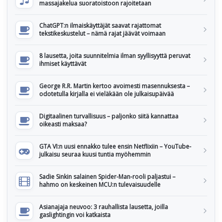
massajakelua suoratoistoon rajoitetaan
ChatGPT:n ilmaiskäyttäjät saavat rajattomat
tekstikeskustelut – nämä rajat jäävät voimaan
8 lausetta, joita suunnitelmia ilman syyllisyyttä peruvat
ihmiset käyttävät
George R.R. Martin kertoo avoimesti masennuksesta –
odotetulla kirjalla ei vieläkään ole julkaisupäivää
Digitaalinen turvallisuus – paljonko siitä kannattaa
oikeasti maksaa?
GTA VI:n uusi ennakko tulee ensin Netflixiin – YouTube-
julkaisu seuraa kuusi tuntia myöhemmin
Sadie Sinkin salainen Spider-Man-rooli paljastui –
hahmo on keskeinen MCU:n tulevaisuudelle
Asianajaja neuvoo: 3 rauhallista lausetta, joilla
gaslightingin voi katkaista