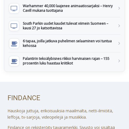
Warhammer 40,000 laajenee animaatiosarjaksi – Henry
Cavill mukana tuottajana
South Parkin uudet kaudet tulevat viimein Suomeen –
kausi 27 jo katsottavissa
6 tapaa, joilla jatkuva puhelimen selaaminen voi tuntua
kehossa
Palantirin tekoälybisnes rikkoi harvinaisen rajan – 155
prosentin luku haastaa kriitikot
FINDANCE
Hauskoja juttuja, erikoisuuksia maailmalta, netti-ilmiöitä,
leffoja, tv-sarjoja, videopelejä ja musiikkia.
Findance on rekisteröity tavaramerkki. Sivusto voi sisältää