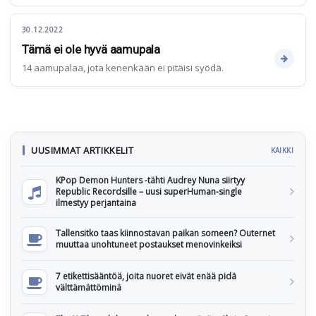
30.12.2022
Tämä ei ole hyvä aamupala
14 aamupalaa, jota kenenkään ei pitäisi syödä.
UUSIMMAT ARTIKKELIT
KAIKKI
KPop Demon Hunters -tähti Audrey Nuna siirtyy
Republic Recordsille – uusi superHuman-single
ilmestyy perjantaina
Tallensitko taas kiinnostavan paikan someen? Outernet
muuttaa unohtuneet postaukset menovinkeiksi
7 etikettisääntöä, joita nuoret eivät enää pidä
välttämättöminä