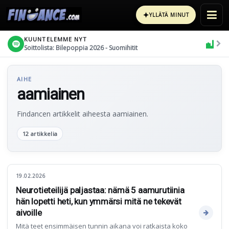
✦
YLLÄTÄ MINUT
KUUNTELEMME NYT
Soittolista: Bilepoppia 2026 - Suomihitit
AIHE
aamiainen
Findancen artikkelit aiheesta aamiainen.
12 artikkelia
19.02.2026
Neurotieteilijä paljastaa: nämä 5 aamurutiinia
hän lopetti heti, kun ymmärsi mitä ne tekevät
aivoille
Mitä teet ensimmäisen tunnin aikana voi ratkaista koko