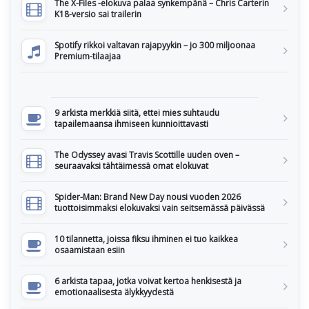
The X-Files -elokuva palaa synkempänä – Chris Carterin
K18-versio sai trailerin
Spotify rikkoi valtavan rajapyykin – jo 300 miljoonaa
Premium-tilaajaa
9 arkista merkkiä siitä, ettei mies suhtaudu
tapailemaansa ihmiseen kunnioittavasti
The Odyssey avasi Travis Scottille uuden oven –
seuraavaksi tähtäimessä omat elokuvat
Spider-Man: Brand New Day nousi vuoden 2026
tuottoisimmaksi elokuvaksi vain seitsemässä päivässä
10 tilannetta, joissa fiksu ihminen ei tuo kaikkea
osaamistaan esiin
6 arkista tapaa, jotka voivat kertoa henkisestä ja
emotionaalisesta älykkyydestä