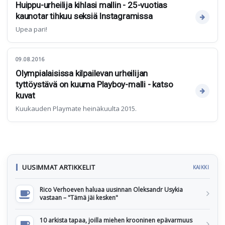
Huippu-urheilija kihlasi mallin - 25-vuotias
kaunotar tihkuu seksiä Instagramissa
Upea pari!
09.08.2016
Olympialaisissa kilpailevan urheilijan
tyttöystävä on kuuma Playboy-malli - katso
kuvat
Kuukauden Playmate heinäkuulta 2015.
UUSIMMAT ARTIKKELIT
KAIKKI
Rico Verhoeven haluaa uusinnan Oleksandr Usykia
vastaan – "Tämä jäi kesken"
10 arkista tapaa, joilla miehen krooninen epävarmuus