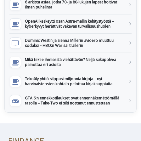
6 arkista asiaa, jotka 70- ja 80-lukujen lapset hoitivat
ilman puhelinta
OpenAI keskeytti osan Astra-mallin kehitystyöstä –
kyberkyvyt herättivät vakavan turvallisuushuolen
Dominic Westin ja Sienna Millerin avioero muuttuu
sodaksi – HBO:n War sai trailerin
Mikä tekee ihmisestä viehättävän? Neljä sukupolvea
painottaa eri asioita
Tekoäly-yhtiö silppusi miljoonia kirjoja – nyt
harvinaisteosten kohtalo pelottaa kirjakauppiaita
GTA 6:n ennakkotilaukset ovat ennennäkemättömällä
tasolla – Take-Two ei silti nostanut ennustettaan
FINDANCE