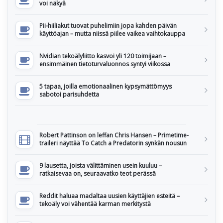
voi näkyä
Pii-hiiliakut tuovat puhelimiin jopa kahden päivän
käyttöajan – mutta niissä piilee vaikea vaihtokauppa
Nvidian tekoälyliitto kasvoi yli 120 toimijaan –
ensimmäinen tietoturvaluonnos syntyi viikossa
5 tapaa, joilla emotionaalinen kypsymättömyys
sabotoi parisuhdetta
Robert Pattinson on leffan Chris Hansen – Primetime-
traileri näyttää To Catch a Predatorin synkän nousun
9 lausetta, joista välittäminen usein kuuluu –
ratkaisevaa on, seuraavatko teot perässä
Reddit haluaa madaltaa uusien käyttäjien esteitä –
tekoäly voi vähentää karman merkitystä