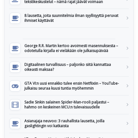
tekstikeskustelut – nämä rajat jäävät voimaan
8 lausetta, joita suunnitelmia ilman syyllisyyttä peruvat
ihmiset käyttävät
George R.R. Martin kertoo avoimesti masennuksesta –
odotetulla kirjalla ei vieläkään ole julkaisupäivää
Digitaalinen turvallisuus – paljonko siitä kannattaa
oikeasti maksaa?
GTA VI:n uusi ennakko tulee ensin Netflixiin – YouTube-
julkaisu seuraa kuusi tuntia myöhemmin
Sadie Sinkin salainen Spider-Man-rooli paljastui –
hahmo on keskeinen MCU:n tulevaisuudelle
Asianajaja neuvoo: 3 rauhallista lausetta, joilla
gaslightingin voi katkaista