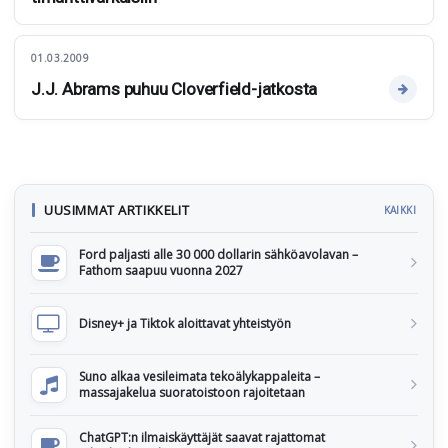
01.03.2009
J.J. Abrams puhuu Cloverfield-jatkosta
UUSIMMAT ARTIKKELIT
KAIKKI
Ford paljasti alle 30 000 dollarin sähköavolavan –
Fathom saapuu vuonna 2027
Disney+ ja Tiktok aloittavat yhteistyön
Suno alkaa vesileimata tekoälykappaleita –
massajakelua suoratoistoon rajoitetaan
ChatGPT:n ilmaiskäyttäjät saavat rajattomat