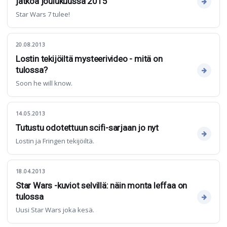
jatkoa joulukuussa 2015
Star Wars 7 tulee!
20.08.2013
Lostin tekijöiltä mysteerivideo - mitä on
tulossa?
Soon he will know.
14.05.2013
Tutustu odotettuun scifi-sarjaan jo nyt
Lostin ja Fringen tekijöiltä.
18.04.2013
Star Wars -kuviot selvillä: näin monta leffaa on
tulossa
Uusi Star Wars joka kesä.