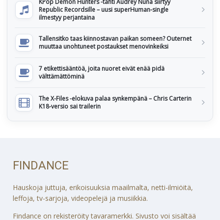
KPop Demon Hunters -tähti Audrey Nuna siirtyy
Republic Recordsille – uusi superHuman-single
ilmestyy perjantaina
Tallensitko taas kiinnostavan paikan someen? Outernet
muuttaa unohtuneet postaukset menovinkeiksi
7 etikettisääntöä, joita nuoret eivät enää pidä
välttämättöminä
The X-Files -elokuva palaa synkempänä – Chris Carterin
K18-versio sai trailerin
FINDANCE
Hauskoja juttuja, erikoisuuksia maailmalta, netti-ilmiöitä,
leffoja, tv-sarjoja, videopelejä ja musiikkia.
Findance on rekisteröity tavaramerkki. Sivusto voi sisältää