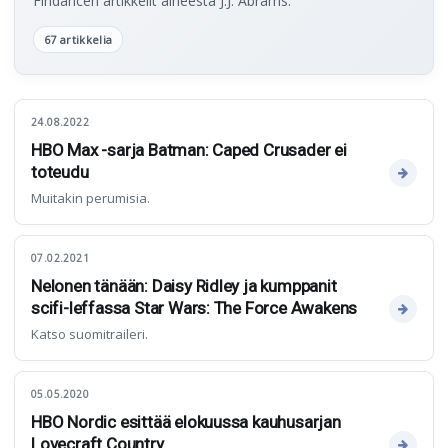
Findancen artikkelit aiheesta J.J. Abrams.
67 artikkelia
24.08.2022
HBO Max -sarja Batman: Caped Crusader ei
toteudu
Muitakin perumisia.
07.02.2021
Nelonen tänään: Daisy Ridley ja kumppanit
scifi-leffassa Star Wars: The Force Awakens
Katso suomitraileri.
05.05.2020
HBO Nordic esittää elokuussa kauhusarjan
Lovecraft Country