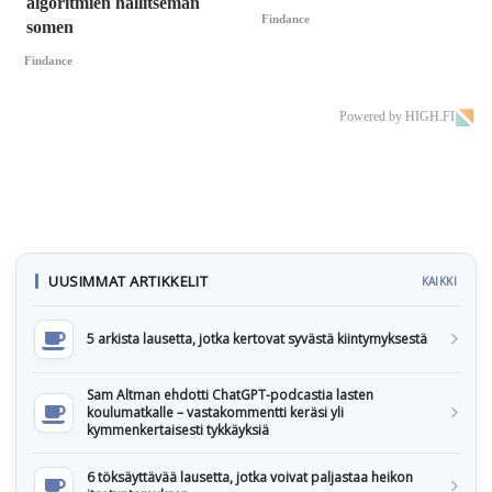
algoritmien hallitseman
Findance
somen
Findance
Powered by HIGH.FI
UUSIMMAT ARTIKKELIT
KAIKKI
5 arkista lausetta, jotka kertovat syvästä kiintymyksestä
Sam Altman ehdotti ChatGPT-podcastia lasten
koulumatkalle – vastakommentti keräsi yli
kymmenkertaisesti tykkäyksiä
6 töksäyttävää lausetta, jotka voivat paljastaa heikon