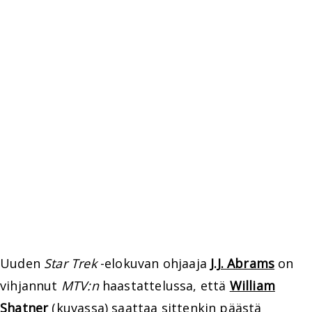
Uuden
Star Trek
-elokuvan ohjaaja
J.J. Abrams
on
vihjannut
MTV:n
haastattelussa, että
William
Shatner
(kuvassa) saattaa sittenkin päästä