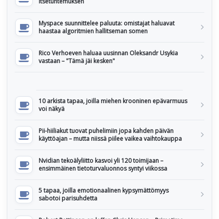
itsetuntemuksen
Myspace suunnittelee paluuta: omistajat haluavat
haastaa algoritmien hallitseman somen
Rico Verhoeven haluaa uusinnan Oleksandr Usykia
vastaan – "Tämä jäi kesken"
10 arkista tapaa, joilla miehen krooninen epävarmuus
voi näkyä
Pii-hiiliakut tuovat puhelimiin jopa kahden päivän
käyttöajan – mutta niissä piilee vaikea vaihtokauppa
Nvidian tekoälyliitto kasvoi yli 120 toimijaan –
ensimmäinen tietoturvaluonnos syntyi viikossa
5 tapaa, joilla emotionaalinen kypsymättömyys
sabotoi parisuhdetta