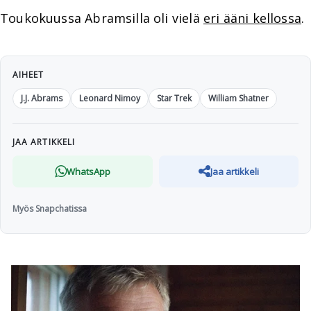
Toukokuussa Abramsilla oli vielä
eri ääni kellossa
.
AIHEET
J.J. Abrams
Leonard Nimoy
Star Trek
William Shatner
JAA ARTIKKELI
WhatsApp
Jaa artikkeli
Myös Snapchatissa