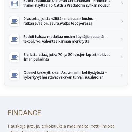
Robert Pattinson on leffan Chris Hansen – Primetime-
traileri näyttää To Catch a Predatorin synkän nousun
9 lausetta, joista välittäminen usein kuuluu –
ratkaisevaa on, seuraavatko teot perässä
Reddit haluaa madaltaa uusien käyttäjien esteitä –
tekoäly voi vähentää karman merkitystä
6 arkista asiaa, jotka 70- ja 80-lukujen lapset hoitivat
ilman puhelinta
OpenAI keskeytti osan Astra-mallin kehitystyöstä –
kyberkyvyt herättivät vakavan turvallisuushuolen
FINDANCE
Hauskoja juttuja, erikoisuuksia maailmalta, netti-ilmiöitä,