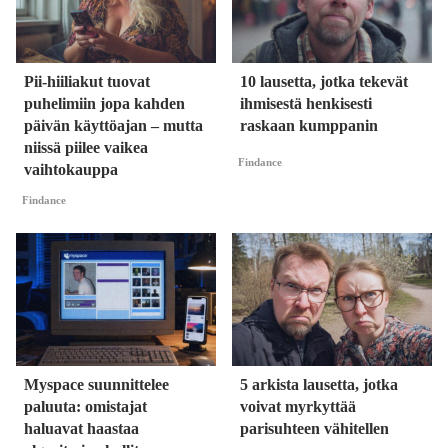
Pii-hiiliakut tuovat
10 lausetta, jotka tekevät
puhelimiin jopa kahden
ihmisestä henkisesti
päivän käyttöajan – mutta
raskaan kumppanin
niissä piilee vaikea
Findance
vaihtokauppa
Findance
Myspace suunnittelee
5 arkista lausetta, jotka
paluuta: omistajat
voivat myrkyttää
haluavat haastaa
parisuhteen vähitellen