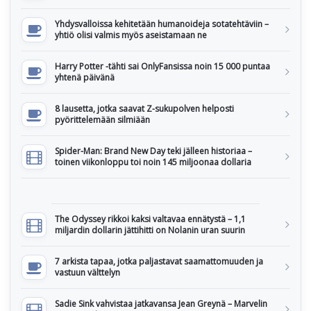
Yhdysvalloissa kehitetään humanoideja sotatehtäviin –
yhtiö olisi valmis myös aseistamaan ne
Harry Potter -tähti sai OnlyFansissa noin 15 000 puntaa
yhtenä päivänä
8 lausetta, jotka saavat Z-sukupolven helposti
pyörittelemään silmiään
Spider-Man: Brand New Day teki jälleen historiaa –
toinen viikonloppu toi noin 145 miljoonaa dollaria
The Odyssey rikkoi kaksi valtavaa ennätystä – 1,1
miljardin dollarin jättihitti on Nolanin uran suurin
7 arkista tapaa, jotka paljastavat saamattomuuden ja
vastuun välttelyn
Sadie Sink vahvistaa jatkavansa Jean Greynä – Marvelin