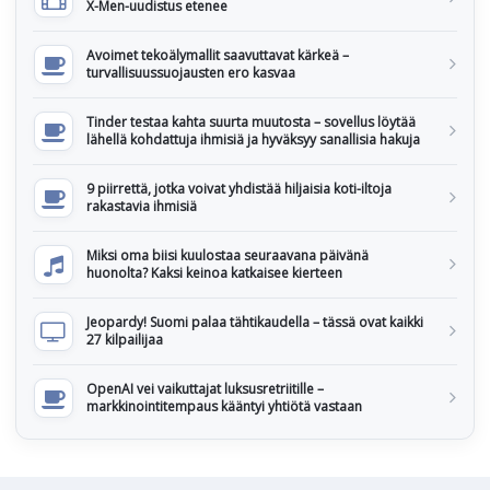
X-Men-uudistus etenee
Avoimet tekoälymallit saavuttavat kärkeä –
turvallisuussuojausten ero kasvaa
Tinder testaa kahta suurta muutosta – sovellus löytää
lähellä kohdattuja ihmisiä ja hyväksyy sanallisia hakuja
9 piirrettä, jotka voivat yhdistää hiljaisia koti-iltoja
rakastavia ihmisiä
Miksi oma biisi kuulostaa seuraavana päivänä
huonolta? Kaksi keinoa katkaisee kierteen
Jeopardy! Suomi palaa tähtikaudella – tässä ovat kaikki
27 kilpailijaa
OpenAI vei vaikuttajat luksusretriitille –
markkinointitempaus kääntyi yhtiötä vastaan