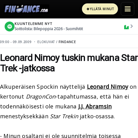
✦
YLLÄTÄ MINUT
KUUNTELEMME NYT
Soittolista: Bilepoppia 2026 - Suomihitit
09:00 - 09.09.2009
ELOKUVAT /
FINDANCE
Leonard Nimoy tuskin mukana Star
Trek -jatkossa
Alkuperäisen Spockin näyttelijä
Leonard Nimoy
on
kertonut
DragonCon
-tapahtumassa, että hän ei
todennäköisesti ole mukana
J.J. Abramsin
menestyksekkään
Star Trekin
jatko-osassa.
- Minun osaltani ei ole suunnitelmia toisessa