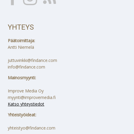
YHTEYS
Päätoimittaja:
Antti Niemelä
juttuvinkki@findance.com
info@findance.com
Mainosmyynti:
Improve Media Oy
myynti@improvemedia.fi
Katso yhteystiedot
Yhteistyöideat:
yhteistyo@findance.com