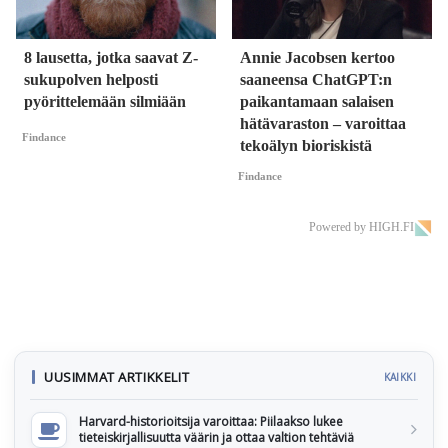
8 lausetta, jotka saavat Z-
Annie Jacobsen kertoo
sukupolven helposti
saaneensa ChatGPT:n
pyörittelemään silmiään
paikantamaan salaisen
hätävaraston – varoittaa
Findance
tekoälyn bioriskistä
Findance
Powered by HIGH.FI
UUSIMMAT ARTIKKELIT
KAIKKI
Harvard-historioitsija varoittaa: Piilaakso lukee
tieteiskirjallisuutta väärin ja ottaa valtion tehtäviä