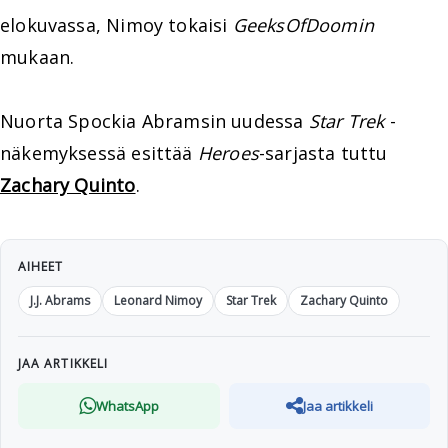
elokuvassa, Nimoy tokaisi
GeeksOfDoomin
mukaan.
Nuorta Spockia Abramsin uudessa
Star Trek
-
näkemyksessä esittää
Heroes
-sarjasta tuttu
Zachary Quinto
.
AIHEET
J.J. Abrams
Leonard Nimoy
Star Trek
Zachary Quinto
JAA ARTIKKELI
WhatsApp
Jaa artikkeli