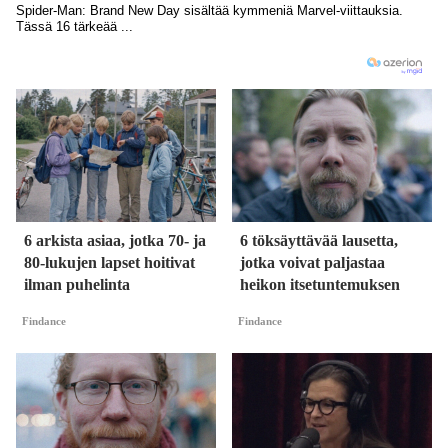
6 arkista asiaa, jotka 70- ja
6 töksäyttävää lausetta,
80-lukujen lapset hoitivat
jotka voivat paljastaa
ilman puhelinta
heikon itsetuntemuksen
Findance
Findance