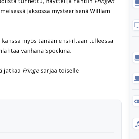
olista tunnettu, näyttelijä nähtiin
Fringen
meisessä jaksossa mysteerisenä William
n
kanssa myös tänään ensi-iltaan tulleessa
vilahtaa vanhana Spockina.
tä jatkaa
Fringe
-sarjaa
toiselle