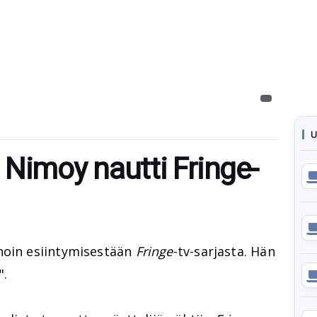
U
 Nimoy nautti Fringe-
nnoin esiintymisestään
Fringe
-tv-sarjasta. Hän
".