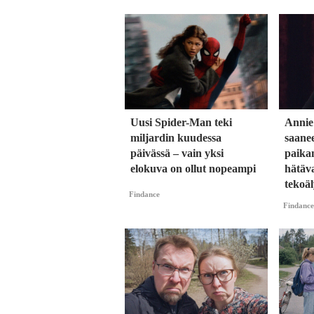
Uusi Spider-Man teki
Annie
miljardin kuudessa
saane
päivässä – vain yksi
paika
elokuva on ollut nopeampi
hätäva
tekoäl
Findance
Findance