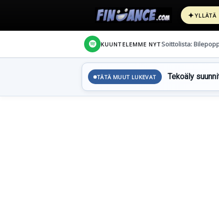
✦
YLLÄTÄ
Soittolista: Bilepop
KUUNTELEMME NYT
Tekoäly suunnit
TÄTÄ MUUT LUKEVAT