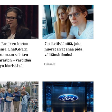
 Jacobsen kertoo
7 etikettisääntöä, joita
ensa ChatGPT:n
nuoret eivät enää pidä
ntamaan salaisen
välttämättöminä
raston – varoittaa
Findance
yn bioriskistä