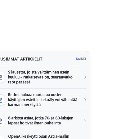
USIMMAT ARTIKKELIT
KAIKKI
9 lausetta, joista välittäminen usein
kuuluu – ratkaisevaa on, seuraavatko
teot perässä
Reddit haluaa madaltaa uusien
käyttäjien esteitä – tekoäly voi vähentää
karman merkitystä
6 arkista asiaa, jotka 70- ja 80-lukujen
lapset hoitivat ilman puhelinta
OpenAI keskeytti osan Astra-mallin