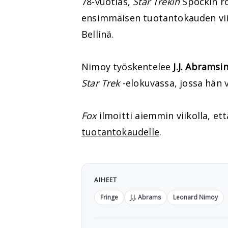
78-vuotias,
Star Trekin
Spockin ro
ensimmäisen tuotantokauden vii
Bellinä.
Nimoy työskentelee
J.J. Abramsi
Star Trek
-elokuvassa, jossa hän 
Fox
ilmoitti aiemmin viikolla, et
tuotantokaudelle
.
AIHEET
Fringe
J.J. Abrams
Leonard Nimoy