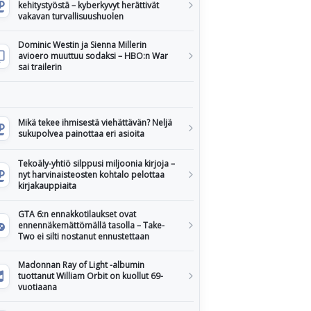
kehitystyöstä – kyberkyvyt herättivät
vakavan turvallisuushuolen
Dominic Westin ja Sienna Millerin
avioero muuttuu sodaksi – HBO:n War
sai trailerin
Mikä tekee ihmisestä viehättävän? Neljä
sukupolvea painottaa eri asioita
Tekoäly-yhtiö silppusi miljoonia kirjoja –
nyt harvinaisteosten kohtalo pelottaa
kirjakauppiaita
GTA 6:n ennakkotilaukset ovat
ennennäkemättömällä tasolla – Take-
Two ei silti nostanut ennustettaan
Madonnan Ray of Light -albumin
tuottanut William Orbit on kuollut 69-
vuotiaana