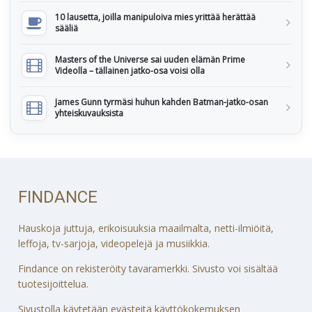
10 lausetta, joilla manipuloiva mies yrittää herättää
sääliä
Masters of the Universe sai uuden elämän Prime
Videolla – tällainen jatko-osa voisi olla
James Gunn tyrmäsi huhun kahden Batman-jatko-osan
yhteiskuvauksista
FINDANCE
Hauskoja juttuja, erikoisuuksia maailmalta, netti-ilmiöitä,
leffoja, tv-sarjoja, videopelejä ja musiikkia.
Findance on rekisteröity tavaramerkki. Sivusto voi sisältää
tuotesijoittelua.
Sivustolla käytetään evästeitä käyttökokemuksen