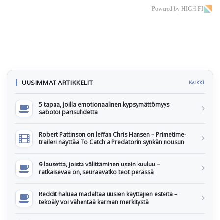
Powered by HIGH.FI
UUSIMMAT ARTIKKELIT
KAIKKI
5 tapaa, joilla emotionaalinen kypsymättömyys
sabotoi parisuhdetta
Robert Pattinson on leffan Chris Hansen – Primetime-
traileri näyttää To Catch a Predatorin synkän nousun
9 lausetta, joista välittäminen usein kuuluu –
ratkaisevaa on, seuraavatko teot perässä
Reddit haluaa madaltaa uusien käyttäjien esteitä –
tekoäly voi vähentää karman merkitystä