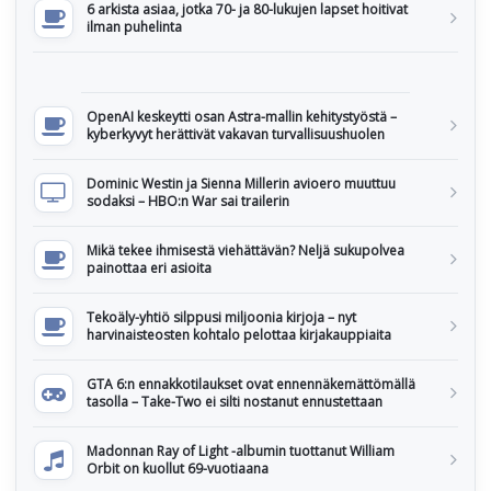
6 arkista asiaa, jotka 70- ja 80-lukujen lapset hoitivat
ilman puhelinta
OpenAI keskeytti osan Astra-mallin kehitystyöstä –
kyberkyvyt herättivät vakavan turvallisuushuolen
Dominic Westin ja Sienna Millerin avioero muuttuu
sodaksi – HBO:n War sai trailerin
Mikä tekee ihmisestä viehättävän? Neljä sukupolvea
painottaa eri asioita
Tekoäly-yhtiö silppusi miljoonia kirjoja – nyt
harvinaisteosten kohtalo pelottaa kirjakauppiaita
GTA 6:n ennakkotilaukset ovat ennennäkemättömällä
tasolla – Take-Two ei silti nostanut ennustettaan
Madonnan Ray of Light -albumin tuottanut William
Orbit on kuollut 69-vuotiaana