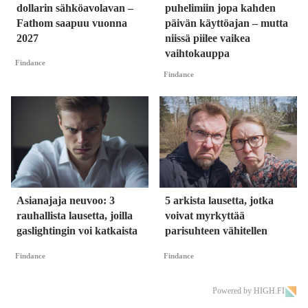
dollarin sähköavolavan –
puhelimiin jopa kahden
Fathom saapuu vuonna
päivän käyttöajan – mutta
2027
niissä piilee vaikea
vaihtokauppa
Findance
Findance
Asianajaja neuvoo: 3
5 arkista lausetta, jotka
rauhallista lausetta, joilla
voivat myrkyttää
gaslightingin voi katkaista
parisuhteen vähitellen
Findance
Findance
Powered by HIGH.FI