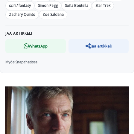
scifi / fantasy
Simon Pegg
Sofia Boutella
Star Trek
Zachary Quinto
Zoe Saldana
JAA ARTIKKELI
WhatsApp
Jaa artikkeli
Myös Snapchatissa