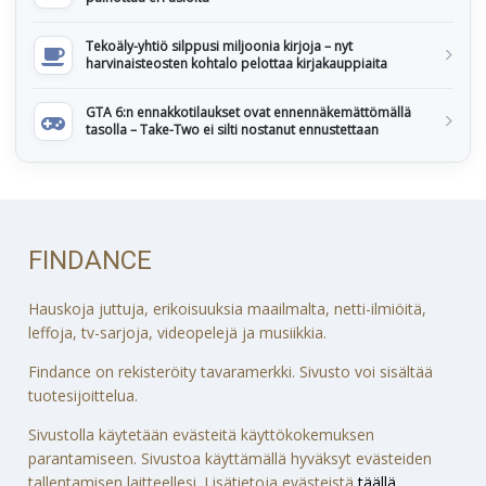
Tekoäly-yhtiö silppusi miljoonia kirjoja – nyt
harvinaisteosten kohtalo pelottaa kirjakauppiaita
GTA 6:n ennakkotilaukset ovat ennennäkemättömällä
tasolla – Take-Two ei silti nostanut ennustettaan
FINDANCE
Hauskoja juttuja, erikoisuuksia maailmalta, netti-ilmiöitä,
leffoja, tv-sarjoja, videopelejä ja musiikkia.
Findance on rekisteröity tavaramerkki. Sivusto voi sisältää
tuotesijoittelua.
Sivustolla käytetään evästeitä käyttökokemuksen
parantamiseen. Sivustoa käyttämällä hyväksyt evästeiden
tallentamisen laitteellesi. Lisätietoja evästeistä
täällä
.