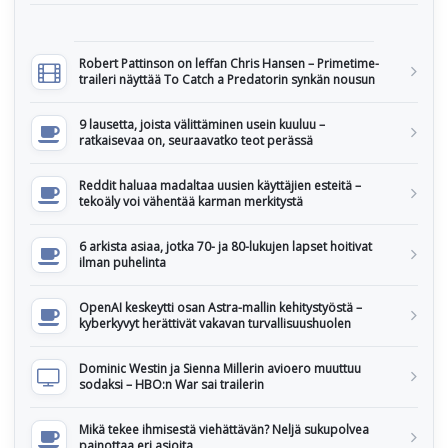
Robert Pattinson on leffan Chris Hansen – Primetime-
traileri näyttää To Catch a Predatorin synkän nousun
9 lausetta, joista välittäminen usein kuuluu –
ratkaisevaa on, seuraavatko teot perässä
Reddit haluaa madaltaa uusien käyttäjien esteitä –
tekoäly voi vähentää karman merkitystä
6 arkista asiaa, jotka 70- ja 80-lukujen lapset hoitivat
ilman puhelinta
OpenAI keskeytti osan Astra-mallin kehitystyöstä –
kyberkyvyt herättivät vakavan turvallisuushuolen
Dominic Westin ja Sienna Millerin avioero muuttuu
sodaksi – HBO:n War sai trailerin
Mikä tekee ihmisestä viehättävän? Neljä sukupolvea
painottaa eri asioita