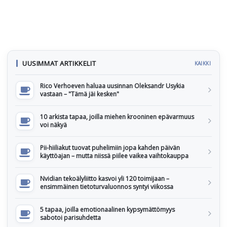
UUSIMMAT ARTIKKELIT
KAIKKI
Rico Verhoeven haluaa uusinnan Oleksandr Usykia
vastaan – "Tämä jäi kesken"
10 arkista tapaa, joilla miehen krooninen epävarmuus
voi näkyä
Pii-hiiliakut tuovat puhelimiin jopa kahden päivän
käyttöajan – mutta niissä piilee vaikea vaihtokauppa
Nvidian tekoälyliitto kasvoi yli 120 toimijaan –
ensimmäinen tietoturvaluonnos syntyi viikossa
5 tapaa, joilla emotionaalinen kypsymättömyys
sabotoi parisuhdetta