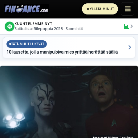
✦
YLLÄTÄ MINUT
KUUNTELEMME NYT
Soittolista: Bilepoppia 2026 - Suomihitit
TÄTÄ MUUT LUKEVAT
10 lausetta, joilla manipuloiva mies yrittää herättää sääliä
Paramount Pictures / YouTube