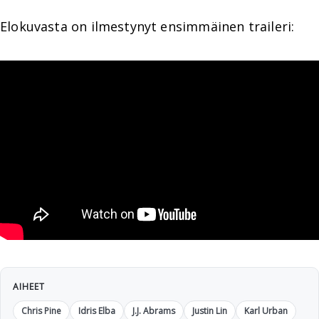
Elokuvasta on ilmestynyt ensimmäinen traileri:
AIHEET
Chris Pine
Idris Elba
J.J. Abrams
Justin Lin
Karl Urban