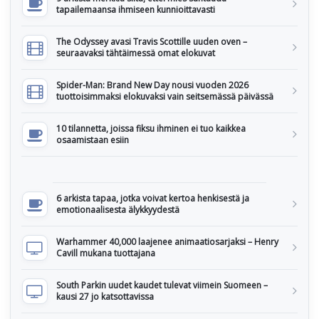
tapailemaansa ihmiseen kunnioittavasti
The Odyssey avasi Travis Scottille uuden oven –
seuraavaksi tähtäimessä omat elokuvat
Spider-Man: Brand New Day nousi vuoden 2026
tuottoisimmaksi elokuvaksi vain seitsemässä päivässä
10 tilannetta, joissa fiksu ihminen ei tuo kaikkea
osaamistaan esiin
6 arkista tapaa, jotka voivat kertoa henkisestä ja
emotionaalisesta älykkyydestä
Warhammer 40,000 laajenee animaatiosarjaksi – Henry
Cavill mukana tuottajana
South Parkin uudet kaudet tulevat viimein Suomeen –
kausi 27 jo katsottavissa