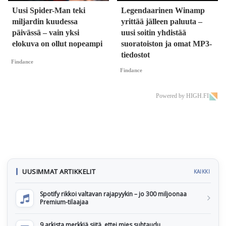
Uusi Spider-Man teki
Legendaarinen Winamp
miljardin kuudessa
yrittää jälleen paluuta –
päivässä – vain yksi
uusi soitin yhdistää
elokuva on ollut nopeampi
suoratoiston ja omat MP3-
tiedostot
Findance
Findance
Powered by HIGH.FI
UUSIMMAT ARTIKKELIT
KAIKKI
Spotify rikkoi valtavan rajapyykin – jo 300 miljoonaa
Premium-tilaajaa
9 arkista merkkiä siitä, ettei mies suhtaudu