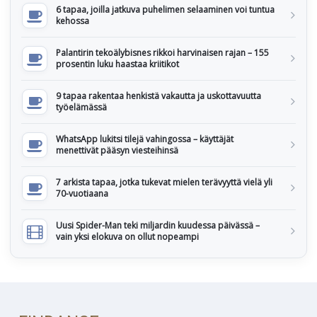
6 tapaa, joilla jatkuva puhelimen selaaminen voi tuntua
kehossa
Palantirin tekoälybisnes rikkoi harvinaisen rajan – 155
prosentin luku haastaa kriitikot
9 tapaa rakentaa henkistä vakautta ja uskottavuutta
työelämässä
WhatsApp lukitsi tilejä vahingossa – käyttäjät
menettivät pääsyn viesteihinsä
7 arkista tapaa, jotka tukevat mielen terävyyttä vielä yli
70-vuotiaana
Uusi Spider-Man teki miljardin kuudessa päivässä –
vain yksi elokuva on ollut nopeampi