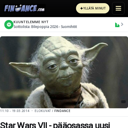
✦
YLLÄTÄ MINUT
KUUNTELEMME NYT
Soittolista: Bilepoppia 2026 - Suomihitit
11:10 - 19.03.2014
ELOKUVAT /
FINDANCE
Star Wars VII - pääosassa uusi