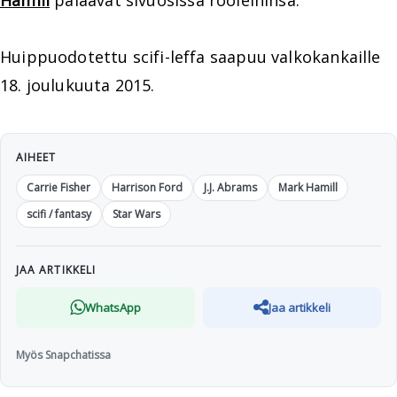
Hamill
palaavat sivuosissa rooleihinsa.
Huippuodotettu scifi-leffa saapuu valkokankaille
18. joulukuuta 2015.
AIHEET
Carrie Fisher
Harrison Ford
J.J. Abrams
Mark Hamill
scifi / fantasy
Star Wars
JAA ARTIKKELI
WhatsApp
Jaa artikkeli
Myös Snapchatissa