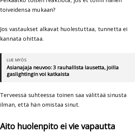
Pelkäätkö toisen reaktiota, jos et toimi hänen
toiveidensa mukaan?
Jos vastaukset alkavat huolestuttaa, tunnetta ei
kannata ohittaa.
LUE MYÖS
Asianajaja neuvoo: 3 rauhallista lausetta, joilla
gaslightingin voi katkaista
Terveessä suhteessa toinen saa välittää sinusta
ilman, että hän omistaa sinut.
Aito huolenpito ei vie vapautta