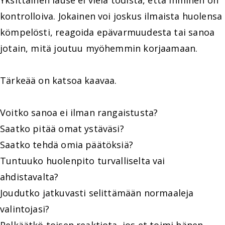
Yksittäinen lause ei vielä todista, että ihminen on
kontrolloiva. Jokainen voi joskus ilmaista huolensa
kömpelösti, reagoida epävarmuudesta tai sanoa
jotain, mitä joutuu myöhemmin korjaamaan.
Tärkeää on katsoa kaavaa.
Voitko sanoa ei ilman rangaistusta?
Saatko pitää omat ystäväsi?
Saatko tehdä omia päätöksiä?
Tuntuuko huolenpito turvalliselta vai
ahdistavalta?
Joudutko jatkuvasti selittämään normaaleja
valintojasi?