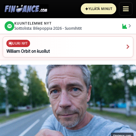
✦
YLLÄTÄ MINUT
KUUNTELEMME NYT
Soittolista: Bilepoppia 2026 - Suomihitit
JUURI NYT
William Orbit on kuollut
Findance.com